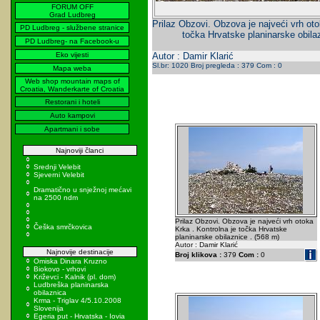
FORUM OFF
Grad Ludbreg
Prilaz Obzovi. Obzova je najveći vrh oto
PD Ludbreg - službene stranice
točka Hrvatske planinarske obila
PD Ludbreg- na Facebook-u
Eko vijesti
Autor : Damir Klarić
Sl.br: 1020 Broj pregleda : 379 Com : 0
Mapa weba
Web shop mountain maps of
Croatia, Wanderkarte of Croatia
Restorani i hoteli
Auto kampovi
Apartmani i sobe
Najnoviji članci
Srednji Velebit
Sjeverni Velebit
Dramatično u snježnoj mećavi
na 2500 ndm
Prilaz Obzovi. Obzova je najveći vrh otoka
Češka smrčkovica
Krka . Kontrolna je točka Hrvatske
planinarske obilaznice . (568 m)
Autor : Damir Klarić
Najnovije destinacije
Broj klikova :
379
Com :
0
Omiska Dinara Kruzno
Biokovo - vrhovi
Križevci - Kalnik (pl. dom)
Ludbreška planinarska
obilaznica
Krma - Triglav 4/5.10.2008
Slovenija
Egeria put - Hrvatska - Iovia