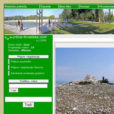
Planinska područja
Županije
Baza slika
Turizam
VR panoram
Dobro došli :
Gost
Posjetitelja online :
19
Statistika :
AWstats
Prijave i registracije
Prijava suradnika
Prijave i registracije članova
Ažuriranje podataka gradovi
Tražilica - crtice