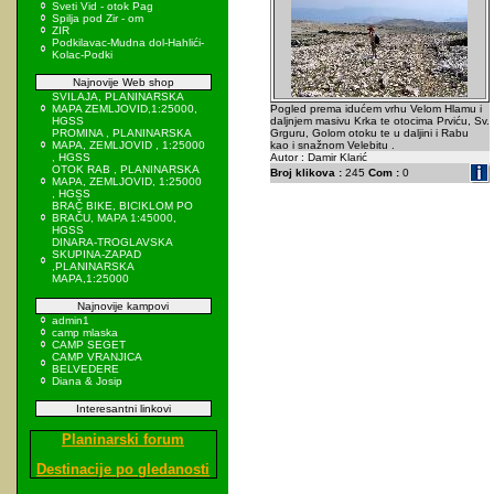
Sveti Vid - otok Pag
Spilja pod Zir - om
ZIR
Podkilavac-Mudna dol-Hahlići-
Kolac-Podki
Najnovije Web shop
SVILAJA, PLANINARSKA
MAPA ZEMLJOVID,1:25000,
Pogled prema idućem vrhu Velom Hlamu i
HGSS
daljnjem masivu Krka te otocima Prviću, Sv.
PROMINA , PLANINARSKA
Grguru, Golom otoku te u daljini i Rabu
MAPA, ZEMLJOVID , 1:25000
kao i snažnom Velebitu .
, HGSS
Autor : Damir Klarić
OTOK RAB , PLANINARSKA
Broj klikova :
245
Com :
0
MAPA, ZEMLJOVID, 1:25000
, HGSS
BRAČ BIKE, BICIKLOM PO
BRAČU, MAPA 1:45000,
HGSS
DINARA-TROGLAVSKA
SKUPINA-ZAPAD
,PLANINARSKA
MAPA,1:25000
Najnovije kampovi
admin1
camp mlaska
CAMP SEGET
CAMP VRANJICA
BELVEDERE
Diana & Josip
Interesantni linkovi
Planinarski forum
Destinacije po gledanosti