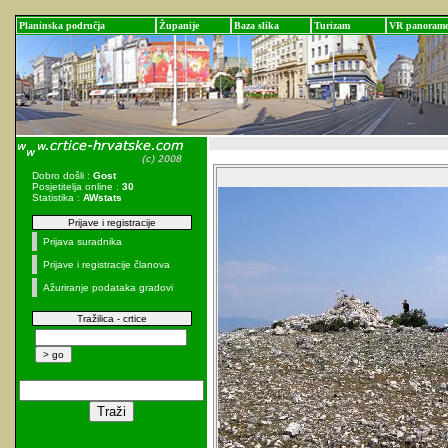
Planinska područja
Županije
Baza slika
Turizam
VR panoram
Dobro došli :
Gost
Posjetitelja online :
30
Statistika :
AWstats
Prijave i registracije
Prijava suradnika
Prijave i registracije članova
Ažuriranje podataka gradovi
Tražilica - crtice