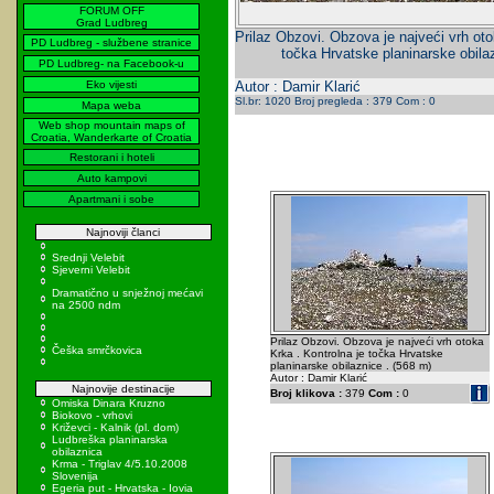
FORUM OFF
Grad Ludbreg
Prilaz Obzovi. Obzova je najveći vrh oto
PD Ludbreg - službene stranice
točka Hrvatske planinarske obila
PD Ludbreg- na Facebook-u
Eko vijesti
Autor : Damir Klarić
Sl.br: 1020 Broj pregleda : 379 Com : 0
Mapa weba
Web shop mountain maps of
Croatia, Wanderkarte of Croatia
Restorani i hoteli
Auto kampovi
Apartmani i sobe
Najnoviji članci
Srednji Velebit
Sjeverni Velebit
Dramatično u snježnoj mećavi
na 2500 ndm
Prilaz Obzovi. Obzova je najveći vrh otoka
Češka smrčkovica
Krka . Kontrolna je točka Hrvatske
planinarske obilaznice . (568 m)
Autor : Damir Klarić
Najnovije destinacije
Broj klikova :
379
Com :
0
Omiska Dinara Kruzno
Biokovo - vrhovi
Križevci - Kalnik (pl. dom)
Ludbreška planinarska
obilaznica
Krma - Triglav 4/5.10.2008
Slovenija
Egeria put - Hrvatska - Iovia