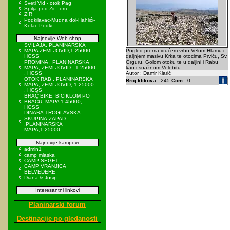
Sveti Vid - otok Pag
Spilja pod Zir - om
ZIR
Podkilavac-Mudna dol-Hahlići-
Kolac-Podki
Najnovije Web shop
SVILAJA, PLANINARSKA
MAPA ZEMLJOVID,1:25000,
Pogled prema idućem vrhu Velom Hlamu i
HGSS
daljnjem masivu Krka te otocima Prviću, Sv.
PROMINA , PLANINARSKA
Grguru, Golom otoku te u daljini i Rabu
MAPA, ZEMLJOVID , 1:25000
kao i snažnom Velebitu .
, HGSS
Autor : Damir Klarić
OTOK RAB , PLANINARSKA
Broj klikova :
245
Com :
0
MAPA, ZEMLJOVID, 1:25000
, HGSS
BRAČ BIKE, BICIKLOM PO
BRAČU, MAPA 1:45000,
HGSS
DINARA-TROGLAVSKA
SKUPINA-ZAPAD
,PLANINARSKA
MAPA,1:25000
Najnovije kampovi
admin1
camp mlaska
CAMP SEGET
CAMP VRANJICA
BELVEDERE
Diana & Josip
Interesantni linkovi
Planinarski forum
Destinacije po gledanosti