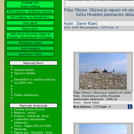
FORUM OFF
Grad Ludbreg
Prilaz Obzovi. Obzova je najveći vrh oto
PD Ludbreg - službene stranice
točka Hrvatske planinarske obila
PD Ludbreg- na Facebook-u
Eko vijesti
Autor : Damir Klarić
Sl.br: 1020 Broj pregleda : 379 Com : 0
Mapa weba
Web shop mountain maps of
Croatia, Wanderkarte of Croatia
Restorani i hoteli
Auto kampovi
Apartmani i sobe
Najnoviji članci
Srednji Velebit
Sjeverni Velebit
Dramatično u snježnoj mećavi
na 2500 ndm
Prilaz Obzovi. Obzova je najveći vrh otoka
Češka smrčkovica
Krka . Kontrolna je točka Hrvatske
planinarske obilaznice . (568 m)
Autor : Damir Klarić
Najnovije destinacije
Broj klikova :
379
Com :
0
Omiska Dinara Kruzno
Biokovo - vrhovi
Križevci - Kalnik (pl. dom)
Ludbreška planinarska
obilaznica
Krma - Triglav 4/5.10.2008
Slovenija
Egeria put - Hrvatska - Iovia