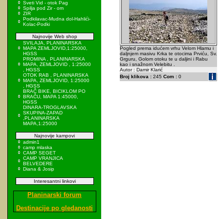
Sveti Vid - otok Pag
Spilja pod Zir - om
ZIR
Podkilavac-Mudna dol-Hahlići-
Kolac-Podki
Najnovije Web shop
SVILAJA, PLANINARSKA
MAPA ZEMLJOVID,1:25000,
Pogled prema idućem vrhu Velom Hlamu i
HGSS
daljnjem masivu Krka te otocima Prviću, Sv.
PROMINA , PLANINARSKA
Grguru, Golom otoku te u daljini i Rabu
MAPA, ZEMLJOVID , 1:25000
kao i snažnom Velebitu .
, HGSS
Autor : Damir Klarić
OTOK RAB , PLANINARSKA
Broj klikova :
245
Com :
0
MAPA, ZEMLJOVID, 1:25000
, HGSS
BRAČ BIKE, BICIKLOM PO
BRAČU, MAPA 1:45000,
HGSS
DINARA-TROGLAVSKA
SKUPINA-ZAPAD
,PLANINARSKA
MAPA,1:25000
Najnovije kampovi
admin1
camp mlaska
CAMP SEGET
CAMP VRANJICA
BELVEDERE
Diana & Josip
Interesantni linkovi
Planinarski forum
Destinacije po gledanosti