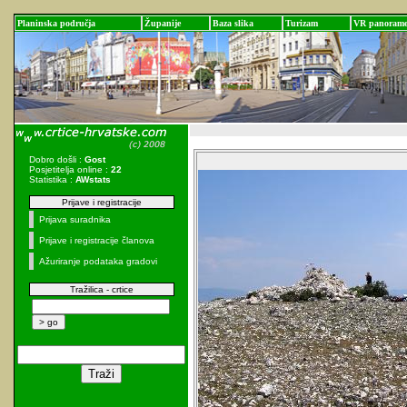
Planinska područja
Županije
Baza slika
Turizam
VR panoram
Dobro došli :
Gost
Posjetitelja online :
22
Statistika :
AWstats
Prijave i registracije
Prijava suradnika
Prijave i registracije članova
Ažuriranje podataka gradovi
Tražilica - crtice