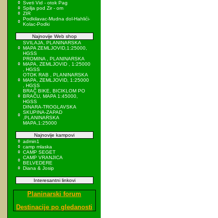
Sveti Vid - otok Pag
Spilja pod Zir - om
ZIR
Podkilavac-Mudna dol-Hahlići-
Kolac-Podki
Najnovije Web shop
SVILAJA, PLANINARSKA
MAPA ZEMLJOVID,1:25000,
HGSS
PROMINA , PLANINARSKA
MAPA, ZEMLJOVID , 1:25000
, HGSS
OTOK RAB , PLANINARSKA
MAPA, ZEMLJOVID, 1:25000
, HGSS
BRAČ BIKE, BICIKLOM PO
BRAČU, MAPA 1:45000,
HGSS
DINARA-TROGLAVSKA
SKUPINA-ZAPAD
,PLANINARSKA
MAPA,1:25000
Najnovije kampovi
admin1
camp mlaska
CAMP SEGET
CAMP VRANJICA
BELVEDERE
Diana & Josip
Interesantni linkovi
Planinarski forum
Destinacije po gledanosti