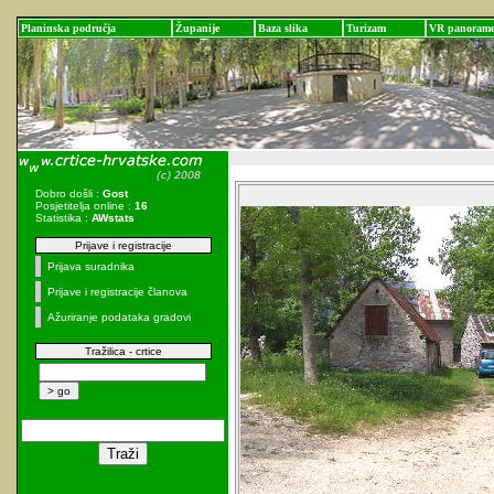
Planinska područja
Županije
Baza slika
Turizam
VR panoram
Dobro došli :
Gost
Posjetitelja online :
16
Statistika :
AWstats
Prijave i registracije
Prijava suradnika
Prijave i registracije članova
Ažuriranje podataka gradovi
Tražilica - crtice