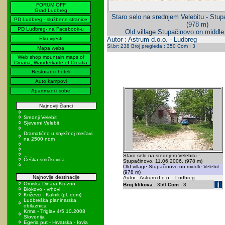
FORUM OFF
Grad Ludbreg
Staro selo na srednjem Velebitu - Stup
PD Ludbreg - službene stranice
(978 m)
PD Ludbreg- na Facebook-u
Old village Stupačinovo on middle
Eko vijesti
Autor : Astrum d.o.o. - Ludbreg
Sl.br: 238 Broj pregleda : 350 Com : 3
Mapa weba
Web shop mountain maps of
Croatia, Wanderkarte of Croatia
Restorani i hoteli
Auto kampovi
Apartmani i sobe
Najnoviji članci
Srednji Velebit
Sjeverni Velebit
Dramatično u snježnoj mećavi
na 2500 ndm
Staro selo na srednjem Velebitu -
Češka smrčkovica
Stupačinovo. 11.06.2006. (978 m)
Old village Stupačinovo on middle Velebit
(978 m)
Najnovije destinacije
Autor : Astrum d.o.o. - Ludbreg
Omiska Dinara Kruzno
Broj klikova :
350
Com :
3
Biokovo - vrhovi
Križevci - Kalnik (pl. dom)
Ludbreška planinarska
obilaznica
Krma - Triglav 4/5.10.2008
Slovenija
Egeria put - Hrvatska - Iovia