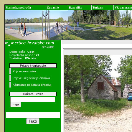
Planinska područja
Županije
Baza slika
Turizam
VR panoram
Dobro došli :
Gost
Posjetitelja online :
21
Statistika :
AWstats
Prijave i registracije
Prijava suradnika
Prijave i registracije članova
Ažuriranje podataka gradovi
Tražilica - crtice