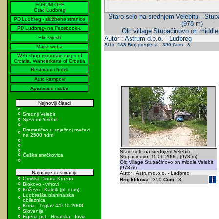
FORUM OFF
Grad Ludbreg
Staro selo na srednjem Velebitu - Stup
PD Ludbreg - službene stranice
(978 m)
PD Ludbreg- na Facebook-u
Old village Stupačinovo on middle
Eko vijesti
Autor : Astrum d.o.o. - Ludbreg
Sl.br: 238 Broj pregleda : 350 Com : 3
Mapa weba
Web shop mountain maps of
Croatia, Wanderkarte of Croatia
Restorani i hoteli
Auto kampovi
Apartmani i sobe
Najnoviji članci
Srednji Velebit
Sjeverni Velebit
Dramatično u snježnoj mećavi
na 2500 ndm
Staro selo na srednjem Velebitu -
Češka smrčkovica
Stupačinovo. 11.06.2006. (978 m)
Old village Stupačinovo on middle Velebit
(978 m)
Najnovije destinacije
Autor : Astrum d.o.o. - Ludbreg
Omiska Dinara Kruzno
Broj klikova :
350
Com :
3
Biokovo - vrhovi
Križevci - Kalnik (pl. dom)
Ludbreška planinarska
obilaznica
Krma - Triglav 4/5.10.2008
Slovenija
Egeria put - Hrvatska - Iovia