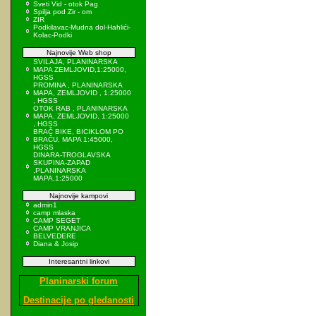
Sveti Vid - otok Pag
Spilja pod Zir - om
ZIR
Podkilavac-Mudna dol-Hahlići-
Kolac-Podki
Najnovije Web shop
SVILAJA, PLANINARSKA
MAPA ZEMLJOVID,1:25000,
HGSS
PROMINA , PLANINARSKA
MAPA, ZEMLJOVID , 1:25000
, HGSS
OTOK RAB , PLANINARSKA
MAPA, ZEMLJOVID, 1:25000
, HGSS
BRAČ BIKE, BICIKLOM PO
BRAČU, MAPA 1:45000,
HGSS
DINARA-TROGLAVSKA
SKUPINA-ZAPAD
,PLANINARSKA
MAPA,1:25000
Najnovije kampovi
admin1
camp mlaska
CAMP SEGET
CAMP VRANJICA
BELVEDERE
Diana & Josip
Interesantni linkovi
Planinarski forum
Destinacije po gledanosti