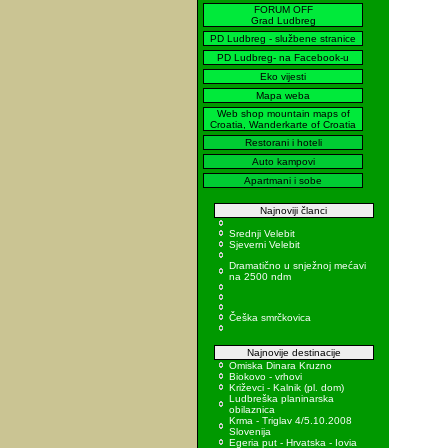
FORUM OFF
Grad Ludbreg
PD Ludbreg - službene stranice
PD Ludbreg- na Facebook-u
Eko vijesti
Mapa weba
Web shop mountain maps of
Croatia, Wanderkarte of Croatia
Restorani i hoteli
Auto kampovi
Apartmani i sobe
Najnoviji članci
Srednji Velebit
Sjeverni Velebit
Dramatično u snježnoj mećavi
na 2500 ndm
Češka smrčkovica
Najnovije destinacije
Omiska Dinara Kruzno
Biokovo - vrhovi
Križevci - Kalnik (pl. dom)
Ludbreška planinarska
obilaznica
Krma - Triglav 4/5.10.2008
Slovenija
Egeria put - Hrvatska - Iovia