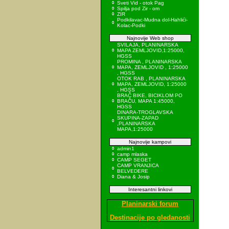
Sveti Vid - otok Pag
Spilja pod Zir - om
ZIR
Podkilavac-Mudna dol-Hahlići-
Kolac-Podki
Najnovije Web shop
SVILAJA, PLANINARSKA
MAPA ZEMLJOVID,1:25000,
HGSS
PROMINA , PLANINARSKA
MAPA, ZEMLJOVID , 1:25000
, HGSS
OTOK RAB , PLANINARSKA
MAPA, ZEMLJOVID, 1:25000
, HGSS
BRAČ BIKE, BICIKLOM PO
BRAČU, MAPA 1:45000,
HGSS
DINARA-TROGLAVSKA
SKUPINA-ZAPAD
,PLANINARSKA
MAPA,1:25000
Najnovije kampovi
admin1
camp mlaska
CAMP SEGET
CAMP VRANJICA
BELVEDERE
Diana & Josip
Interesantni linkovi
Planinarski forum
Destinacije po gledanosti