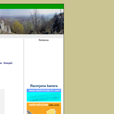
Reklame
ar
Gospić
,
,
Razmjena banera