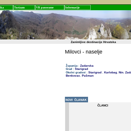
ika
Turizam
VR panorame
Informacije
Zanimljive destinacije Hrvatska
Milovci - naselje
Zadarska
Županija :
Starigrad
Grad :
Starigrad
Karlobag
Nin
Zad
Okolni gradovi :
,
,
,
Benkovac
Pašman
,
ČLANCI