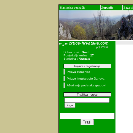
Planinska područja
Županije
Baza sl
Dobro došli :
Gost
Posjetitelja online :
27
Statistika :
AWstats
Prijave i registracije
Prijava suradnika
Prijave i registracije članova
Ažuriranje podataka gradovi
Tražilica - crtice