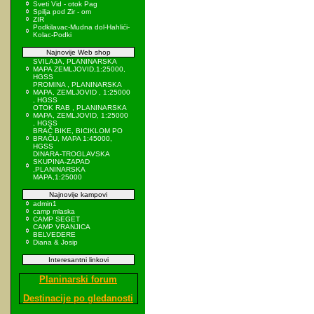
Sveti Vid - otok Pag
Spilja pod Zir - om
ZIR
Podkilavac-Mudna dol-Hahlići-
Kolac-Podki
Najnovije Web shop
SVILAJA, PLANINARSKA
MAPA ZEMLJOVID,1:25000,
HGSS
PROMINA , PLANINARSKA
MAPA, ZEMLJOVID , 1:25000
, HGSS
OTOK RAB , PLANINARSKA
MAPA, ZEMLJOVID, 1:25000
, HGSS
BRAČ BIKE, BICIKLOM PO
BRAČU, MAPA 1:45000,
HGSS
DINARA-TROGLAVSKA
SKUPINA-ZAPAD
,PLANINARSKA
MAPA,1:25000
Najnovije kampovi
admin1
camp mlaska
CAMP SEGET
CAMP VRANJICA
BELVEDERE
Diana & Josip
Interesantni linkovi
Planinarski forum
Destinacije po gledanosti