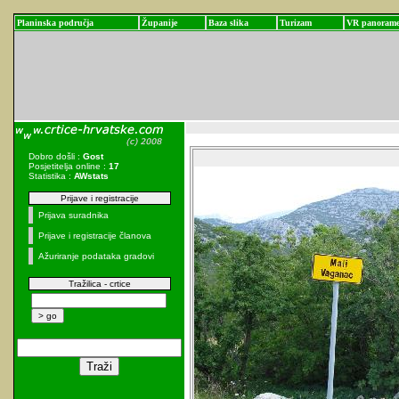
Planinska područja
Županije
Baza slika
Turizam
VR panoram
Dobro došli :
Gost
Posjetitelja online :
17
Statistika :
AWstats
Prijave i registracije
Prijava suradnika
Prijave i registracije članova
Ažuriranje podataka gradovi
Tražilica - crtice