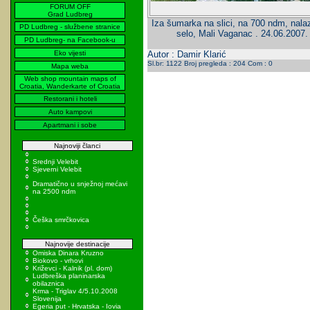
FORUM OFF
Grad Ludbreg
Iza šumarka na slici, na 700 ndm, nalaz
PD Ludbreg - službene stranice
selo, Mali Vaganac . 24.06.2007. 
PD Ludbreg- na Facebook-u
Eko vijesti
Autor : Damir Klarić
Sl.br: 1122 Broj pregleda : 204 Com : 0
Mapa weba
Web shop mountain maps of
Croatia, Wanderkarte of Croatia
Restorani i hoteli
Auto kampovi
Apartmani i sobe
Najnoviji članci
Srednji Velebit
Sjeverni Velebit
Dramatično u snježnoj mećavi
na 2500 ndm
Češka smrčkovica
Najnovije destinacije
Omiska Dinara Kruzno
Biokovo - vrhovi
Križevci - Kalnik (pl. dom)
Ludbreška planinarska
obilaznica
Krma - Triglav 4/5.10.2008
Slovenija
Egeria put - Hrvatska - Iovia