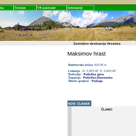
ika
Turizam
VR panorame
Informacije
Zanimljive destinacije Hrvatska
Maksimov hrast
Nadmorska visina :
615.00 m
Lokacija :
N: 0.00'0.00'' E: 0.00'0.00''
Požeška gora
Područje :
Požeško-Slavonska
Županija :
Požega
Okolni gradovi :
ČLANCI