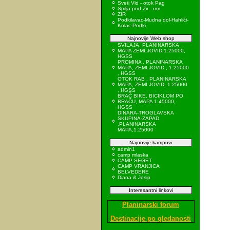
Sveti Vid - otok Pag
Spilja pod Zir - om
ZIR
Podkilavac-Mudna dol-Hahlići-
Kolac-Podki
Najnovije Web shop
SVILAJA, PLANINARSKA
MAPA ZEMLJOVID,1:25000,
HGSS
PROMINA , PLANINARSKA
MAPA, ZEMLJOVID , 1:25000
, HGSS
OTOK RAB , PLANINARSKA
MAPA, ZEMLJOVID, 1:25000
, HGSS
BRAČ BIKE, BICIKLOM PO
BRAČU, MAPA 1:45000,
HGSS
DINARA-TROGLAVSKA
SKUPINA-ZAPAD
,PLANINARSKA
MAPA,1:25000
Najnovije kampovi
admin1
camp mlaska
CAMP SEGET
CAMP VRANJICA
BELVEDERE
Diana & Josip
Interesantni linkovi
Planinarski forum
Destinacije po gledanosti