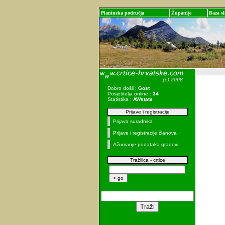
Planinska područja
Županije
Baza sl
Dobro došli :
Gost
Posjetitelja online :
34
Statistika :
AWstats
Prijave i registracije
Prijava suradnika
Prijave i registracije članova
Ažuriranje podataka gradovi
Tražilica - crtice