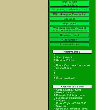
FORUM OFF
Grad Ludbreg
PD Ludbreg - službene stranice
PD Ludbreg- na Facebook-u
Eko vijesti
Mapa weba
Web shop mountain maps of
Croatia, Wanderkarte of Croatia
Restorani i hoteli
Auto kampovi
Apartmani i sobe
Najnoviji članci
Srednji Velebit
Sjeverni Velebit
Dramatično u snježnoj mećavi
na 2500 ndm
Češka smrčkovica
Najnovije destinacije
Omiska Dinara Kruzno
Biokovo - vrhovi
Križevci - Kalnik (pl. dom)
Ludbreška planinarska
obilaznica
Krma - Triglav 4/5.10.2008
Slovenija
Egeria put - Hrvatska - Iovia