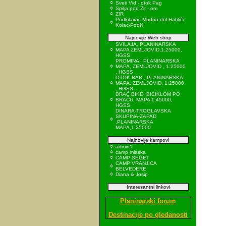
Sveti Vid - otok Pag
Spilja pod Zir - om
ZIR
Podkilavac-Mudna dol-Hahlići-
Kolac-Podki
Najnovije Web shop
SVILAJA, PLANINARSKA
MAPA ZEMLJOVID,1:25000,
HGSS
PROMINA , PLANINARSKA
MAPA, ZEMLJOVID , 1:25000
, HGSS
OTOK RAB , PLANINARSKA
MAPA, ZEMLJOVID, 1:25000
, HGSS
BRAČ BIKE, BICIKLOM PO
BRAČU, MAPA 1:45000,
HGSS
DINARA-TROGLAVSKA
SKUPINA-ZAPAD
,PLANINARSKA
MAPA,1:25000
Najnovije kampovi
admin1
camp mlaska
CAMP SEGET
CAMP VRANJICA
BELVEDERE
Diana & Josip
Interesantni linkovi
Planinarski forum
Destinacije po gledanosti