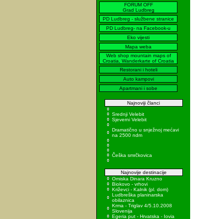
FORUM OFF
Grad Ludbreg
PD Ludbreg - službene stranice
PD Ludbreg- na Facebook-u
Eko vijesti
Mapa weba
Web shop mountain maps of
Croatia, Wanderkarte of Croatia
Restorani i hoteli
Auto kampovi
Apartmani i sobe
Najnoviji članci
Srednji Velebit
Sjeverni Velebit
Dramatično u snježnoj mećavi
na 2500 ndm
Češka smrčkovica
Najnovije destinacije
Omiska Dinara Kruzno
Biokovo - vrhovi
Križevci - Kalnik (pl. dom)
Ludbreška planinarska
obilaznica
Krma - Triglav 4/5.10.2008
Slovenija
Egeria put - Hrvatska - Iovia