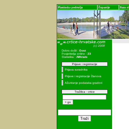
Planinska područja
Županije
Baza sl
Dobro došli :
Gost
Posjetitelja online :
23
Statistika :
AWstats
Prijave i registracije
Prijava suradnika
Prijave i registracije članova
Ažuriranje podataka gradovi
Tražilica - crtice