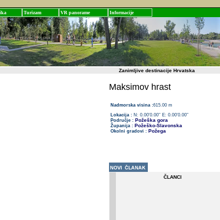
ika
Turizam
VR panorame
Informacije
Zanimljive destinacije Hrvatska
Maksimov hrast
Nadmorska visina :
615.00 m
Lokacija :
N: 0.00'0.00'' E: 0.00'0.00''
Požeška gora
Područje :
Požeško-Slavonska
Županija :
Požega
Okolni gradovi :
ČLANCI