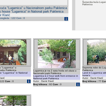
Šumarska kuća Lugar
Paklenica
uća "Lugarnica" u Nacionalnom parku Paklenica
s house "Lugarnica" in National park Paklenica
r Klarić
 pregleda : 122 Com : 0
 "Lugarnica" u
Doprema robe do Lug
arku Paklenica
Paklenica
Lugarnica je na 2 sata hoda od ulaza u
e "Lugarnica" in National
Land in Lugarnica wi
Nacionalni park Paklenica
horse's
Lugarnica is 2 hour wolk from entrance in
larić
Autor : Damir Klarić
National park Paklenica
Autor : Damir Klarić
122
Com :
0
Broj klikova :
77
Com
Broj klikova :
92
Com :
0