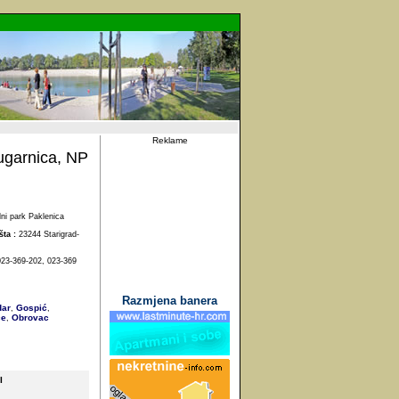
Reklame
garnica, NP
ni park Paklenica
šta :
23244 Starigrad-
23-369-202, 023-369
Razmjena banera
ar
Gospić
,
,
ce
Obrovac
,
I