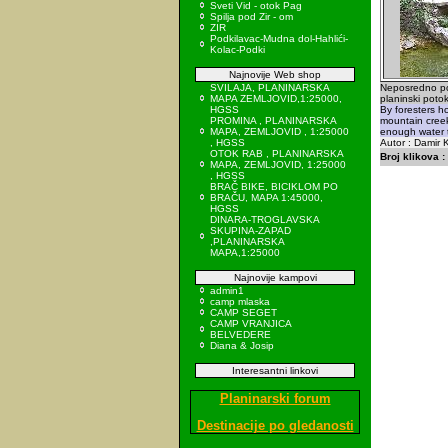
Sveti Vid - otok Pag
Spilja pod Zir - om
ZIR
Podkilavac-Mudna dol-Hahlići-
Kolac-Podki
Najnovije Web shop
SVILAJA, PLANINARSKA
Neposredno po
MAPA ZEMLJOVID,1:25000,
planinski poto
HGSS
By foresters h
PROMINA , PLANINARSKA
mountain creek
MAPA, ZEMLJOVID , 1:25000
enough water t
, HGSS
Autor : Damir K
OTOK RAB , PLANINARSKA
Broj klikova :
MAPA, ZEMLJOVID, 1:25000
, HGSS
BRAČ BIKE, BICIKLOM PO
BRAČU, MAPA 1:45000,
HGSS
DINARA-TROGLAVSKA
SKUPINA-ZAPAD
,PLANINARSKA
MAPA,1:25000
Najnovije kampovi
admin1
camp mlaska
CAMP SEGET
CAMP VRANJICA
BELVEDERE
Diana & Josip
Interesantni linkovi
Planinarski forum
Destinacije po gledanosti