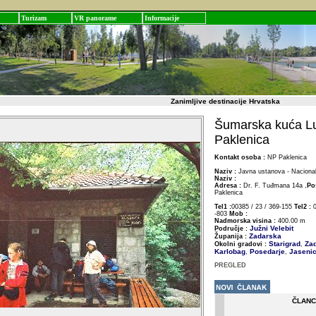
Turizam
VR panorame
Informacije
Zanimljive destinacije Hrvatska
Šumarska kuća Lu
Paklenica
Kontakt osoba :
NP Paklenica
Naziv :
Javna ustanova - Nacional
Naziv :
Adresa :
Dr. F. Tuđmana 14a ,
Po
Paklenica
Tel1 :
00385 / 23 / 369-155
Tel2 :
0
-803
Mob :
Nadmorska visina :
400.00 m
Južni Velebit
Područje :
Zadarska
Županija :
Starigrad
Zad
Okolni gradovi :
,
Karlobag
Posedarje
Jaseni
,
,
PREGLED
ČLANC