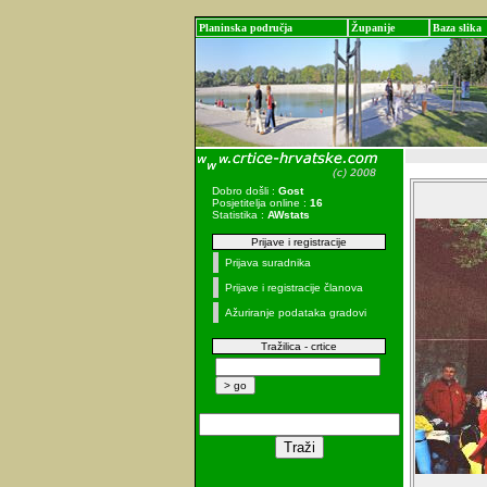
Planinska područja
Županije
Baza slika
Dobro došli :
Gost
Posjetitelja online :
16
Statistika :
AWstats
Prijave i registracije
Prijava suradnika
Prijave i registracije članova
Ažuriranje podataka gradovi
Tražilica - crtice