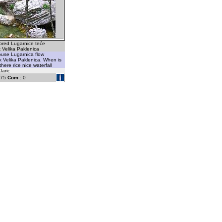
red Lugarnice teće
k Velika Paklenica
ouse Lugarnica flow
 Velika Paklenica. When is
here rice nice waterfall
laric
75
Com :
0