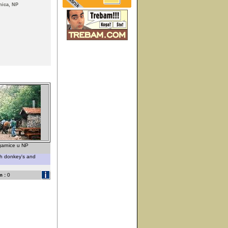
nica, NP
arnice u NP
th donkey's and
 :
0