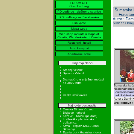
FORUM OFF
Grad Ludbreg
Šumarska k
PD Ludbreg - službene stranice
Forester
PD Ludbreg- na Facebook-u
Autor : Dami
Eko vijesti
Sl.br: 561 Broj
Mapa weba
Web shop mountain maps of
Croatia, Wanderkarte of Croatia
Restorani i hoteli
Auto kampovi
Apartmani i sobe
Najnoviji članci
Srednji Velebit
Sjeverni Velebit
Dramatično u snježnoj mećavi
na 2500 ndm
Šumarska kuća
Nacionalnom p
Foresters hous
Češka smrčkovica
park Paklenica
Autor : Damir K
Broj klikova :
Najnovije destinacije
Omiska Dinara Kruzno
Biokovo - vrhovi
Križevci - Kalnik (pl. dom)
Ludbreška planinarska
obilaznica
Krma - Triglav 4/5.10.2008
Slovenija
Egeria put - Hrvatska - Iovia