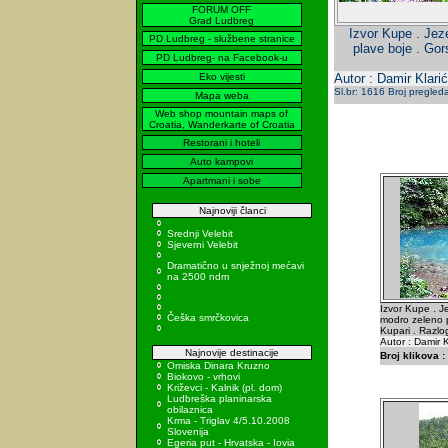
FORUM OFF
Grad Ludbreg
Izvor Kupe . Jeze
PD Ludbreg - službene stranice
plave boje . Gor
PD Ludbreg- na Facebook-u
Eko vijesti
Autor : Damir Klarić
Sl.br: 1616 Broj pregled
Mapa weba
Web shop mountain maps of
Croatia, Wanderkarte of Croatia
Restorani i hoteli
Auto kampovi
Apartmani i sobe
Najnoviji članci
Srednji Velebit
Sjeverni Velebit
Dramatično u snježnoj mećavi
na 2500 ndm
Izvor Kupe . Je
Češka smrčkovica
modro zeleno p
Kupari . Razlo
Autor : Damir K
Najnovije destinacije
Broj klikova :
Omiska Dinara Kruzno
Biokovo - vrhovi
Križevci - Kalnik (pl. dom)
Ludbreška planinarska
obilaznica
Krma - Triglav 4/5.10.2008
Slovenija
Egeria put - Hrvatska - Iovia