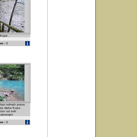
 Kupe .
om :
0
izlazi odmah prava
stra rijeka Kupa .
tićen od svih
 zabranjen
om :
0