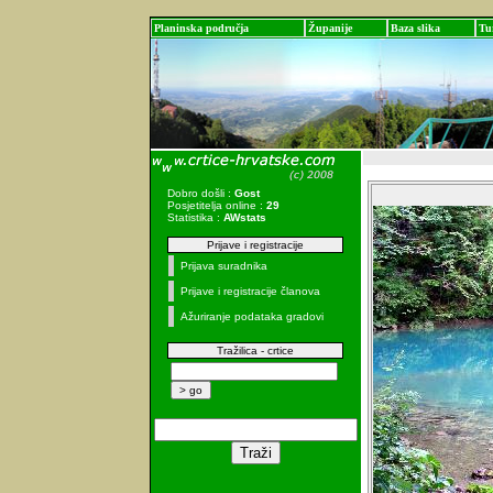
Planinska područja
Županije
Baza slika
Tu
Dobro došli :
Gost
Posjetitelja online :
29
Statistika :
AWstats
Prijave i registracije
Prijava suradnika
Prijave i registracije članova
Ažuriranje podataka gradovi
Tražilica - crtice