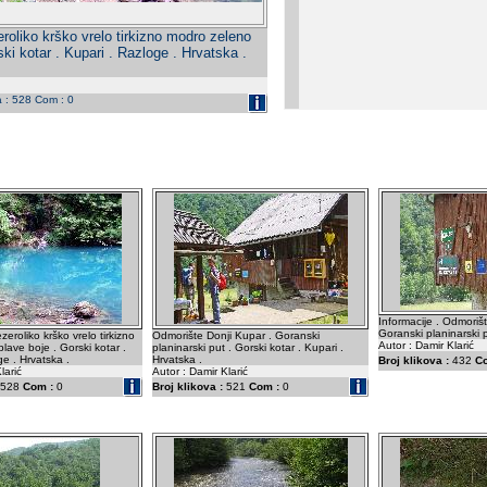
roliko krško vrelo tirkizno modro zeleno
ski kotar . Kupari . Razloge . Hrvatska .
a : 528 Com : 0
Informacije . Odmorišt
Goranski planinarski p
zeroliko krško vrelo tirkizno
Odmorište Donji Kupar . Goranski
Autor : Damir Klarić
lave boje . Gorski kotar .
planinarski put . Gorski kotar . Kupari .
ge . Hrvatska .
Hrvatska .
Broj klikova :
432
C
larić
Autor : Damir Klarić
528
Com :
0
Broj klikova :
521
Com :
0