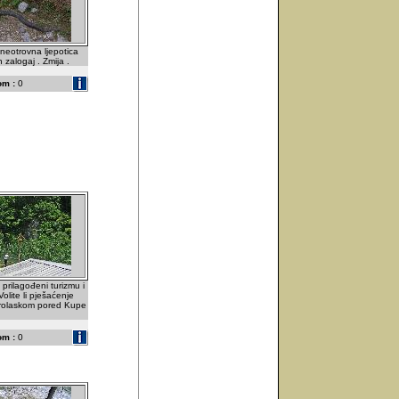
 neotrovna ljepotica
 zalogaj . Zmija .
om :
0
i prilagođeni turizmu i
Volite li pješaćenje
 prolaskom pored Kupe
om :
0