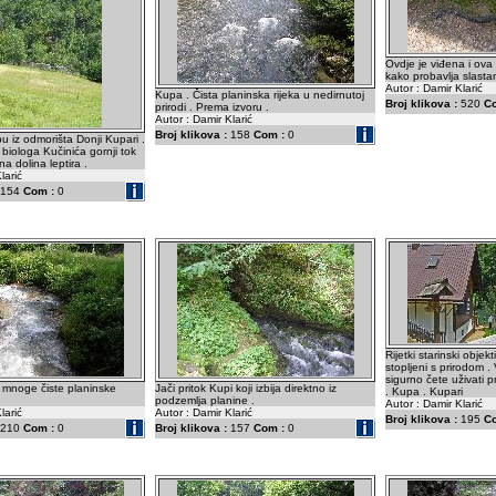
Ovdje je viđena i ova
kako probavlja slastan
Autor : Damir Klarić
Kupa . Čista planinska rijeka u nedirnutoj
Broj klikova :
520
C
prirodi . Prema izvoru .
Autor : Damir Klarić
Broj klikova :
158
Com :
0
 iz odmorišta Donji Kupari .
 biologa Kučinića gornji tok
a dolina leptira .
larić
154
Com :
0
Rijetki starinski objekt
stopljeni s prirodom . 
sigurno čete uživati
 mnoge čiste planinske
Jači pritok Kupi koji izbija direktno iz
. Kupa . Kupari
podzemlja planine .
Autor : Damir Klarić
larić
Autor : Damir Klarić
Broj klikova :
195
C
210
Com :
0
Broj klikova :
157
Com :
0