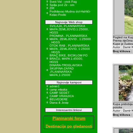
Sveti Vid - otok Pag
Spilja pod Zir - om
ZIR
Podkilavac-Mudna dol-Hahlići-
Kolac-Podki
Najnovije Web shop
SVILAJA, PLANINARSKA
MAPA ZEMLJOVID,1:25000,
HGSS
PROMINA , PLANINARSKA
Pogled na Kupu
MAPA, ZEMLJOVID , 1:25000
Prema riječima
, HGSS
Kupe je čudesn
OTOK RAB , PLANINARSKA
Autor : Damir K
MAPA, ZEMLJOVID, 1:25000
Broj klikova :
, HGSS
BRAČ BIKE, BICIKLOM PO
BRAČU, MAPA 1:45000,
HGSS
DINARA-TROGLAVSKA
SKUPINA-ZAPAD
,PLANINARSKA
MAPA,1:25000
Najnovije kampovi
admin1
camp mlaska
CAMP SEGET
CAMP VRANJICA
BELVEDERE
Diana & Josip
Kupa pridobija
potoke .
Interesantni linkovi
Autor : Damir K
Broj klikova :
Planinarski forum
Destinacije po gledanosti