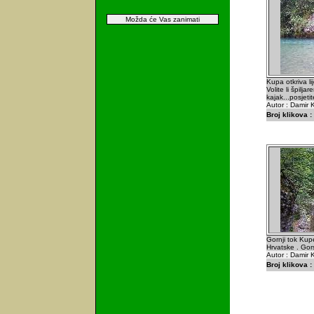
Možda će Vas zanimati
Kupa otkriva li
Volite li špiljar
kajak...posjeti
Autor : Damir K
Broj klikova :
Gornji tok Kupe
Hrvatske . Gors
Autor : Damir K
Broj klikova :