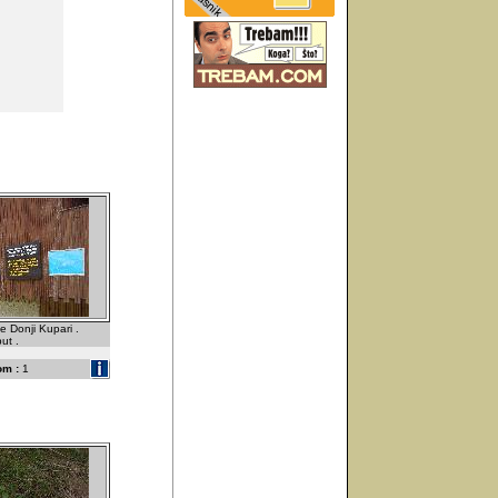
e Donji Kupari .
ut .
om :
1