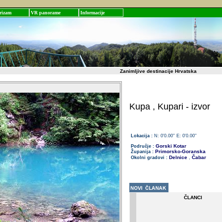
rizam
VR panorame
Informacije
Zanimljive destinacije Hrvatska
Kupa , Kupari - izvor
Lokacija :
N: 0'0.00'' E: 0'0.00''
Gorski Kotar
Područje :
Primorsko-Goranska
Županija :
Delnice
Čabar
Okolni gradovi :
,
ČLANCI