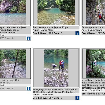
jepa i tajanstvena mjesta .
Prekrasne prirodne ljepote Kupe .
Šetnica prema izvoru
enje, rafting, kanu,
Autor : Damir Klarić
Autor : Damir Klarić
te dolinu Kupe .
Broj klikova :
186
Com :
0
Broj klikova :
227
C
larić
170
Com :
0
 prije izvora . Crtice
Izvor Kupe . Iz vrela 
ki kotar .
mala, velika čista i bi
larić
Krajolik je strogo zaš
devastacija,a ribolov
142
Com :
0
Fotografija za uspomenu sa izvora Kupe .
Autor : Damir Klarić
10.06.2007 . Mlađi članovi PD Ludbreg .
Broj klikova :
274
C
Autor : Damir Klarić
Broj klikova :
257
Com :
0