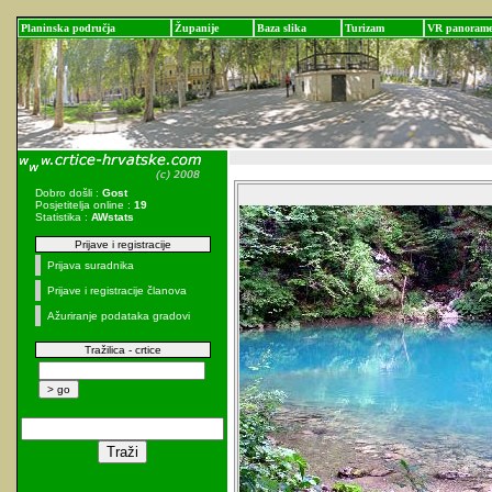
Planinska područja
Županije
Baza slika
Turizam
VR panoram
Dobro došli :
Gost
Posjetitelja online :
19
Statistika :
AWstats
Prijave i registracije
Prijava suradnika
Prijave i registracije članova
Ažuriranje podataka gradovi
Tražilica - crtice