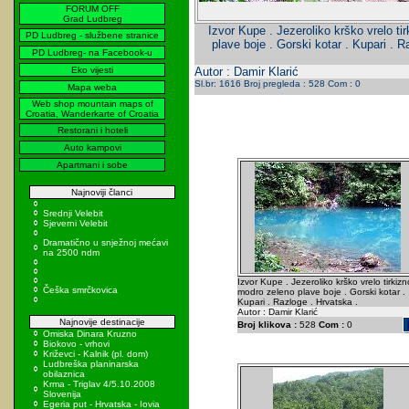
FORUM OFF
Grad Ludbreg
Izvor Kupe . Jezeroliko krško vrelo ti
PD Ludbreg - službene stranice
plave boje . Gorski kotar . Kupari . R
PD Ludbreg- na Facebook-u
Eko vijesti
Autor : Damir Klarić
Sl.br: 1616 Broj pregleda : 528 Com : 0
Mapa weba
Web shop mountain maps of
Croatia, Wanderkarte of Croatia
Restorani i hoteli
Auto kampovi
Apartmani i sobe
Najnoviji članci
Srednji Velebit
Sjeverni Velebit
Dramatično u snježnoj mećavi
na 2500 ndm
Izvor Kupe . Jezeroliko krško vrelo tirkizn
Češka smrčkovica
modro zeleno plave boje . Gorski kotar .
Kupari . Razloge . Hrvatska .
Autor : Damir Klarić
Najnovije destinacije
Broj klikova :
528
Com :
0
Omiska Dinara Kruzno
Biokovo - vrhovi
Križevci - Kalnik (pl. dom)
Ludbreška planinarska
obilaznica
Krma - Triglav 4/5.10.2008
Slovenija
Egeria put - Hrvatska - Iovia