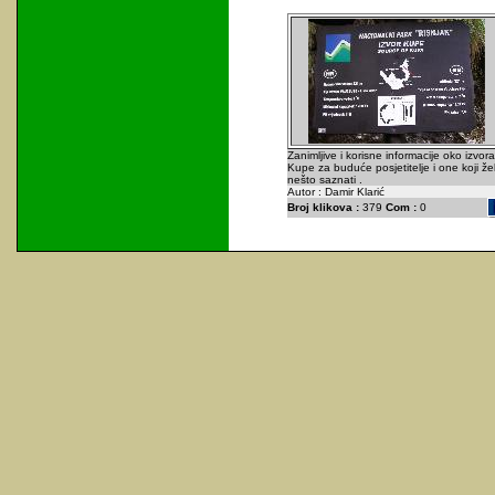
Zanimljive i korisne informacije oko izvora
Kupe za buduće posjetitelje i one koji že
nešto saznati .
Autor : Damir Klarić
Broj klikova :
379
Com :
0