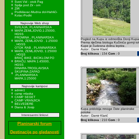
Sveti Vid - otok Pag
Spilja pod Zir - om
ZIR
Podkilavac-Mudna dol-Hahlići-
Kolac-Podki
Najnovije Web shop
SVILAJA, PLANINARSKA
MAPA ZEMLJOVID,1:25000,
HGSS
PROMINA , PLANINARSKA
Pogled na Kupu iz odmorišta Donji Kupar
MAPA, ZEMLJOVID , 1:25000
Prema riječima biologa Kučinića gornji to
, HGSS
Kupe je čudesna dolina leptira .
OTOK RAB , PLANINARSKA
Autor : Damir Klarić
MAPA, ZEMLJOVID, 1:25000
Broj klikova :
154
Com :
0
, HGSS
BRAČ BIKE, BICIKLOM PO
BRAČU, MAPA 1:45000,
HGSS
DINARA-TROGLAVSKA
SKUPINA-ZAPAD
,PLANINARSKA
MAPA,1:25000
Najnovije kampovi
admin1
camp mlaska
CAMP SEGET
CAMP VRANJICA
BELVEDERE
Diana & Josip
Kupa pridobija mnoge čiste planinske
potoke .
Interesantni linkovi
Autor : Damir Klarić
Broj klikova :
210
Com :
0
Planinarski forum
Destinacije po gledanosti