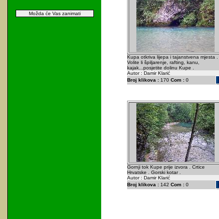
Možda će Vas zanimati
Kupa otkriva lijepa i tajanstvena mjesta .
Volite li špiljarenje, rafting, kanu,
kajak...posjetite dolinu Kupe .
Autor : Damir Klarić
Broj klikova :
170
Com :
0
Gornji tok Kupe prije izvora . Crtice
Hrvatske . Gorski kotar .
Autor : Damir Klarić
Broj klikova :
142
Com :
0