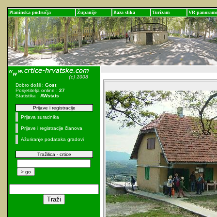
Planinska područja
Županije
Baza slika
Turizam
VR panoram
Dobro došli :
Gost
Posjetitelja online :
27
Statistika :
AWstats
Prijave i registracije
Prijava suradnika
Prijave i registracije članova
Ažuriranje podataka gradovi
Tražilica - crtice