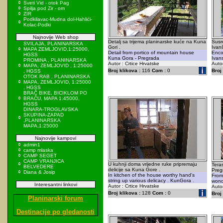
Sveti Vid - otok Pag
Spilja pod Zir - om
ZIR
Podkilavac-Mudna dol-Hahlići-
Kolac-Podki
Najnovije Web shop
Detalj sa trijema planinarske kuće na Kuna
Susr
SVILAJA, PLANINARSKA
Gori .
Ivan
MAPA ZEMLJOVID,1:25000,
Detail from portico of mountain house
Encou
HGSS
Kuna Gora - Pregrada
Ivan
PROMINA , PLANINARSKA
Autor : Crtice Hrvatske
Autor
MAPA, ZEMLJOVID , 1:25000
Broj klikova :
116
Com :
0
Broj 
, HGSS
OTOK RAB , PLANINARSKA
MAPA, ZEMLJOVID, 1:25000
, HGSS
BRAČ BIKE, BICIKLOM PO
BRAČU, MAPA 1:45000,
HGSS
DINARA-TROGLAVSKA
SKUPINA-ZAPAD
,PLANINARSKA
MAPA,1:25000
Najnovije kampovi
admin1
camp mlaska
CAMP SEGET
CAMP VRANJICA
U kuhnji doma vrijedne ruke pripremaju
Tera
BELVEDERE
delicije sa Kuna Gore .
Preg
Diana & Josip
In kitchen of the house worthy hand's
From 
string up various delicacy . KunGora .
wond
Interesantni linkovi
Autor : Crtice Hrvatske
Autor
Broj klikova :
128
Com :
0
Broj 
Planinarski forum
Destinacije po gledanosti