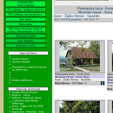
FORUM OFF
Grad Ludbreg
Planinarska kuća - Kun
PD Ludbreg - službene stranice
Mountain house - Kuna
PD Ludbreg- na Facebook-u
Autor : Željko Remar - Varaždin
Eko vijesti
Sl.br: 618 Broj pregleda : 242 Com : 0
Mapa weba
Web shop mountain maps of
Croatia, Wanderkarte of Croatia
Restorani i hoteli
Auto kampovi
Apartmani i sobe
Najnoviji članci
Srednji Velebit
Sjeverni Velebit
Dramatično u snježnoj mećavi
na 2500 ndm
Planinarska kuća - Kuna Gora
Sjen
Mountain house - Kuna Gora
pore
Autor : Željko Remar - Varaždin
Shad
Češka smrčkovica
Gora 
Broj klikova :
242
Com :
0
Autor
Najnovije destinacije
Broj 
Omiska Dinara Kruzno
Biokovo - vrhovi
Križevci - Kalnik (pl. dom)
Ludbreška planinarska
obilaznica
Krma - Triglav 4/5.10.2008
Slovenija
Egeria put - Hrvatska - Iovia