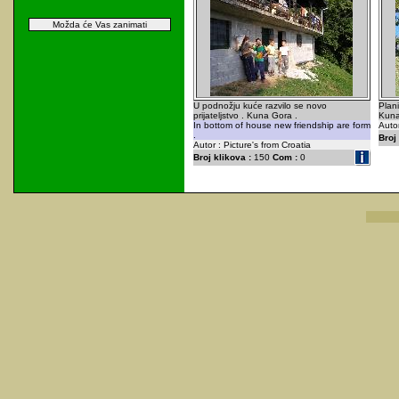
Možda će Vas zanimati
U podnožju kuće razvilo se novo
Plan
prijateljstvo . Kuna Gora .
Kuna
In bottom of house new friendship are form
Autor
.
Broj 
Autor : Picture's from Croatia
Broj klikova :
150
Com :
0