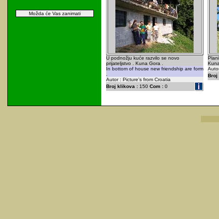
Možda će Vas zanimati
U podnožju kuće razvilo se novo
Plan
prijateljstvo . Kuna Gora .
Kuna
In bottom of house new friendship are form
Autor
.
Broj 
Autor : Picture's from Croatia
Broj klikova :
150
Com :
0