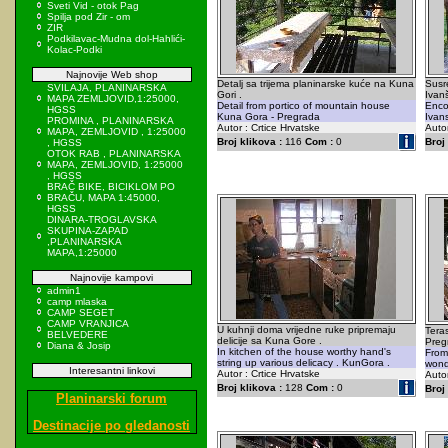
Sveti Vid - otok Pag
Spilja pod Zir - om
ZIR
Podkilavac-Mudna dol-Hahlići-
Kolac-Podki
Najnovije Web shop
Detalj sa trijema planinarske kuće na Kuna
Susr
SVILAJA, PLANINARSKA
Gori .
Ivan
MAPA ZEMLJOVID,1:25000,
Detail from portico of mountain house
Encou
HGSS
Kuna Gora - Pregrada
Ivan
PROMINA , PLANINARSKA
Autor : Crtice Hrvatske
Autor
MAPA, ZEMLJOVID , 1:25000
Broj klikova :
116
Com :
0
Broj 
, HGSS
OTOK RAB , PLANINARSKA
MAPA, ZEMLJOVID, 1:25000
, HGSS
BRAČ BIKE, BICIKLOM PO
BRAČU, MAPA 1:45000,
HGSS
DINARA-TROGLAVSKA
SKUPINA-ZAPAD
,PLANINARSKA
MAPA,1:25000
Najnovije kampovi
admin1
camp mlaska
CAMP SEGET
CAMP VRANJICA
U kuhnji doma vrijedne ruke pripremaju
Tera
BELVEDERE
delicije sa Kuna Gore .
Preg
Diana & Josip
In kitchen of the house worthy hand's
From 
string up various delicacy . KunGora .
wond
Interesantni linkovi
Autor : Crtice Hrvatske
Autor
Broj klikova :
128
Com :
0
Broj 
Planinarski forum
Destinacije po gledanosti