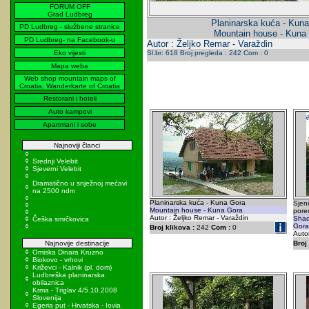
FORUM OFF
Grad Ludbreg
Planinarska kuća - Kun
PD Ludbreg - službene stranice
Mountain house - Kuna
PD Ludbreg- na Facebook-u
Autor : Željko Remar - Varaždin
Eko vijesti
Sl.br: 618 Broj pregleda : 242 Com : 0
Mapa weba
Web shop mountain maps of
Croatia, Wanderkarte of Croatia
Restorani i hoteli
Auto kampovi
Apartmani i sobe
Najnoviji članci
Srednji Velebit
Sjeverni Velebit
Dramatično u snježnoj mećavi
na 2500 ndm
Planinarska kuća - Kuna Gora
Sjen
Mountain house - Kuna Gora
pore
Autor : Željko Remar - Varaždin
Shad
Češka smrčkovica
Gora 
Broj klikova :
242
Com :
0
Autor
Najnovije destinacije
Broj 
Omiska Dinara Kruzno
Biokovo - vrhovi
Križevci - Kalnik (pl. dom)
Ludbreška planinarska
obilaznica
Krma - Triglav 4/5.10.2008
Slovenija
Egeria put - Hrvatska - Iovia