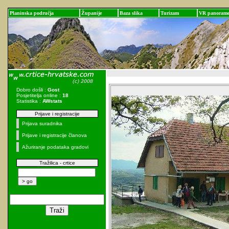
Planinska područja
Županije
Baza slika
Turizam
VR panoram
Dobro došli :
Gost
Posjetitelja online :
18
Statistika :
AWstats
Prijave i registracije
Prijava suradnika
Prijave i registracije članova
Ažuriranje podataka gradovi
Tražilica - crtice