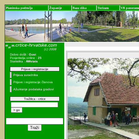
Planinska područja
Županije
Baza slika
Turizam
VR panoram
Dobro došli :
Gost
Posjetitelja online :
25
Statistika :
AWstats
Prijave i registracije
Prijava suradnika
Prijave i registracije članova
Ažuriranje podataka gradovi
Tražilica - crtice