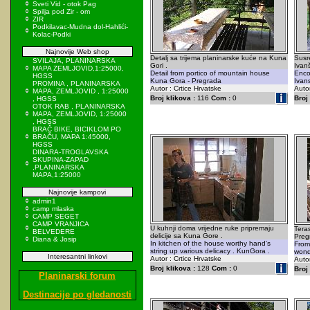
Sveti Vid - otok Pag
Spilja pod Zir - om
ZIR
Podkilavac-Mudna dol-Hahlići-
Kolac-Podki
Najnovije Web shop
Detalj sa trijema planinarske kuće na Kuna
Susr
SVILAJA, PLANINARSKA
Gori .
Ivan
MAPA ZEMLJOVID,1:25000,
Detail from portico of mountain house
Encou
HGSS
Kuna Gora - Pregrada
Ivan
PROMINA , PLANINARSKA
Autor : Crtice Hrvatske
Autor
MAPA, ZEMLJOVID , 1:25000
Broj klikova :
116
Com :
0
Broj 
, HGSS
OTOK RAB , PLANINARSKA
MAPA, ZEMLJOVID, 1:25000
, HGSS
BRAČ BIKE, BICIKLOM PO
BRAČU, MAPA 1:45000,
HGSS
DINARA-TROGLAVSKA
SKUPINA-ZAPAD
,PLANINARSKA
MAPA,1:25000
Najnovije kampovi
admin1
camp mlaska
CAMP SEGET
CAMP VRANJICA
U kuhnji doma vrijedne ruke pripremaju
Tera
BELVEDERE
delicije sa Kuna Gore .
Preg
Diana & Josip
In kitchen of the house worthy hand's
From 
string up various delicacy . KunGora .
wond
Interesantni linkovi
Autor : Crtice Hrvatske
Autor
Broj klikova :
128
Com :
0
Broj 
Planinarski forum
Destinacije po gledanosti