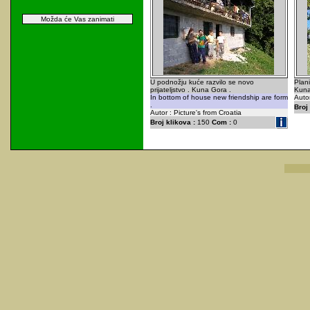
Možda će Vas zanimati
U podnožju kuće razvilo se novo
Plan
prijateljstvo . Kuna Gora .
Kuna
In bottom of house new friendship are form
Autor
.
Broj 
Autor : Picture's from Croatia
Broj klikova :
150
Com :
0