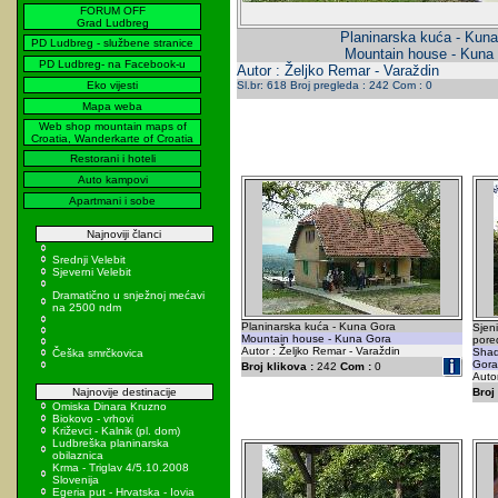
FORUM OFF
Grad Ludbreg
Planinarska kuća - Kun
PD Ludbreg - službene stranice
Mountain house - Kuna
PD Ludbreg- na Facebook-u
Autor : Željko Remar - Varaždin
Eko vijesti
Sl.br: 618 Broj pregleda : 242 Com : 0
Mapa weba
Web shop mountain maps of
Croatia, Wanderkarte of Croatia
Restorani i hoteli
Auto kampovi
Apartmani i sobe
Najnoviji članci
Srednji Velebit
Sjeverni Velebit
Dramatično u snježnoj mećavi
na 2500 ndm
Planinarska kuća - Kuna Gora
Sjen
Mountain house - Kuna Gora
pore
Autor : Željko Remar - Varaždin
Shad
Češka smrčkovica
Gora 
Broj klikova :
242
Com :
0
Autor
Najnovije destinacije
Broj 
Omiska Dinara Kruzno
Biokovo - vrhovi
Križevci - Kalnik (pl. dom)
Ludbreška planinarska
obilaznica
Krma - Triglav 4/5.10.2008
Slovenija
Egeria put - Hrvatska - Iovia