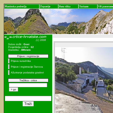
Planinska područja
Županije
Baza slika
Turizam
VR panoram
Dobro došli :
Gost
Posjetitelja online :
62
Statistika :
AWstats
Prijave i registracije
Prijava suradnika
Prijave i registracije članova
Ažuriranje podataka gradovi
Tražilica - crtice