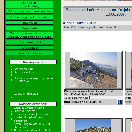
FORUM OFF
Grad Ludbreg
Planinarska kuća Malačka na Kozjaku. S
PD Ludbreg - službene stranice
18.06.2007.
PD Ludbreg- na Facebook-u
Eko vijesti
Autor : Damir Klarić
Sl.br: 1135 Broj pregleda : 540 Com : 0
Mapa weba
Web shop mountain maps of
Croatia, Wanderkarte of Croatia
Restorani i hoteli
Auto kampovi
Apartmani i sobe
Najnoviji članci
Srednji Velebit
Sjeverni Velebit
Dramatično u snježnoj mećavi
na 2500 ndm
Planinarska kuća Malačka na Kozjaku.
Teras
Češka smrčkovica
Stari Kaštel. Split . 18.06.2007.
Kašte
Autor : Damir Klarić
Autor
Broj klikova :
540
Com :
0
Broj 
Najnovije destinacije
Omiska Dinara Kruzno
Biokovo - vrhovi
Križevci - Kalnik (pl. dom)
Ludbreška planinarska
obilaznica
Krma - Triglav 4/5.10.2008
Slovenija
Egeria put - Hrvatska - Iovia