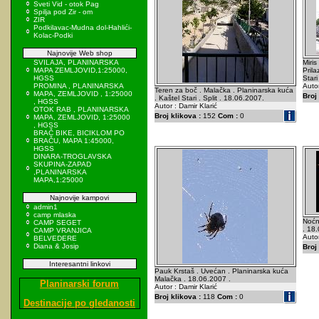
Sveti Vid - otok Pag
Spilja pod Zir - om
ZIR
Podkilavac-Mudna dol-Hahlići-
Kolac-Podki
Najnovije Web shop
SVILAJA, PLANINARSKA
Miris
MAPA ZEMLJOVID,1:25000,
Prila
HGSS
Stari
PROMINA , PLANINARSKA
Autor
Teren za boč . Malačka . Planinarska kuća
MAPA, ZEMLJOVID , 1:25000
Broj 
. Kaštel Stari . Split . 18.06.2007.
, HGSS
Autor : Damir Klarić
OTOK RAB , PLANINARSKA
Broj klikova :
152
Com :
0
MAPA, ZEMLJOVID, 1:25000
, HGSS
BRAČ BIKE, BICIKLOM PO
BRAČU, MAPA 1:45000,
HGSS
DINARA-TROGLAVSKA
SKUPINA-ZAPAD
,PLANINARSKA
MAPA,1:25000
Najnovije kampovi
admin1
camp mlaska
Noćn
CAMP SEGET
. 18
CAMP VRANJICA
Autor
BELVEDERE
Diana & Josip
Broj 
Interesantni linkovi
Pauk Krstaš . Uvećan . Planinarska kuća
Malačka . 18.06.2007 .
Planinarski forum
Autor : Damir Klarić
Broj klikova :
118
Com :
0
Destinacije po gledanosti