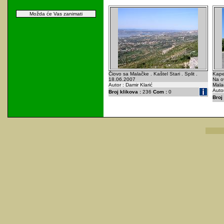
Možda će Vas zanimati
Čiovo sa Malačke . Kaštel Stari . Split .
Kapel
18.06.2007
Na o
Autor : Damir Klarić
Mala
Autor
Broj klikova :
236
Com :
0
Broj 