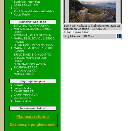
Sveti Vid - otok Pag
Spilja pod Zir - om
ZIR
Podkilavac-Mudna dol-Hahlići-
Kolac-Podki
Najnovije Web shop
SVILAJA, PLANINARSKA
Split i dio Kaštela te Kaštelanskog zaljeva -
MAPA ZEMLJOVID,1:25000,
pogled sa Česmine . 18.06.2007
HGSS
Autor : Damir Klarić
PROMINA , PLANINARSKA
Broj klikova :
90
Com :
0
MAPA, ZEMLJOVID , 1:25000
, HGSS
OTOK RAB , PLANINARSKA
MAPA, ZEMLJOVID, 1:25000
, HGSS
BRAČ BIKE, BICIKLOM PO
BRAČU, MAPA 1:45000,
HGSS
DINARA-TROGLAVSKA
SKUPINA-ZAPAD
,PLANINARSKA
MAPA,1:25000
Najnovije kampovi
admin1
camp mlaska
CAMP SEGET
CAMP VRANJICA
BELVEDERE
Diana & Josip
Interesantni linkovi
Planinarski forum
Destinacije po gledanosti