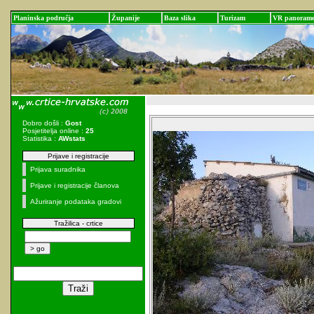
Planinska područja
Županije
Baza slika
Turizam
VR panoram
Dobro došli :
Gost
Posjetitelja online :
25
Statistika :
AWstats
Prijave i registracije
Prijava suradnika
Prijave i registracije članova
Ažuriranje podataka gradovi
Tražilica - crtice