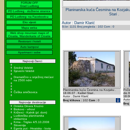
FORUM OFF
Grad Ludbreg
Planinarska kuća Česmina na Kozjaku 
PD Ludbreg - službene stranice
Stari .
PD Ludbreg- na Facebook-u
Eko vijesti
Autor : Damir Klarić
Sl.br: 1131 Broj pregleda : 102 Com : 0
Mapa weba
Web shop mountain maps of
Croatia, Wanderkarte of Croatia
Restorani i hoteli
Auto kampovi
Apartmani i sobe
Najnoviji članci
Srednji Velebit
Sjeverni Velebit
Dramatično u snježnoj mećavi
na 2500 ndm
Planinarska kuća Česmina na Kozjaku .
Poče
Češka smrčkovica
18.06.07 . Kaštel Stari .
dio K
Autor : Damir Klarić
18.0
Autor
Broj klikova :
102
Com :
0
Najnovije destinacije
Broj 
Omiska Dinara Kruzno
Biokovo - vrhovi
Križevci - Kalnik (pl. dom)
Ludbreška planinarska
obilaznica
Krma - Triglav 4/5.10.2008
Slovenija
Egeria put - Hrvatska - Iovia