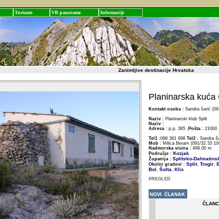
Turizam
VR panorame
Informacije
Zanimljive destinacije Hrvatska
Planinarska kuća
Kontakt osoba :
Sandra šarić (09
Naziv :
Planinarski klub Split
Naziv :
Adresa :
p.p. 365 ,
Pošta :
21000 S
Tel1 :
098 361 698
Tel2 :
Sandra ša
Mob :
Milica Beram (091/32 33 10
Nadmorska visina :
499.00 m
Kozjak
Područje :
Splitsko-Dalmatins
Županija :
Split
Trogir
B
Okolni gradovi :
,
,
Bol
Šolta
Klis
,
,
PREGLED
ČLANC