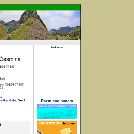
Reklame
 Česmina
1/53 77 199)
plit
rić (091/53 77 199)
6 )
ka
aška Voda
Omiš
Razmjena banera
,
,
I