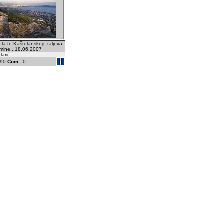
tela te Kaštelanskog zaljeva -
mine . 18.06.2007
larić
90
Com :
0