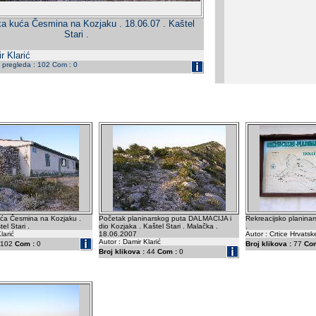
ka kuća Česmina na Kozjaku . 18.06.07 . Kaštel
Stari .
r Klarić
j pregleda : 102 Com : 0
uća Česmina na Kozjaku .
Početak planinarskog puta DALMACIJA i
Rekreacijsko planina
el Stari .
dio Kozjaka . Kaštel Stari . Malačka .
.
larić
18.06.2007
Autor : Crtice Hrvatsk
Autor : Damir Klarić
102
Com :
0
Broj klikova :
77
Com
Broj klikova :
44
Com :
0