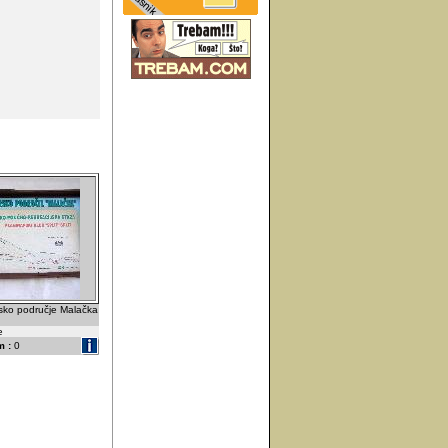
rsko područje Malačka
e
 :
0