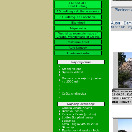
FORUM OFF
Grad Ludbreg
Planinars
PD Ludbreg - službene stranice
PD Ludbreg- na Facebook-u
Eko vijesti
Autor : Dami
Sl.br: 1131 Bro
Mapa weba
Web shop mountain maps of
Croatia, Wanderkarte of Croatia
Restorani i hoteli
Auto kampovi
Apartmani i sobe
Najnoviji članci
Srednji Velebit
Sjeverni Velebit
Dramatično u snježnoj mećavi
na 2500 ndm
Planinarska k
Češka smrčkovica
18.06.07 . Kašt
Autor : Damir K
Broj klikova :
Najnovije destinacije
Omiska Dinara Kruzno
Biokovo - vrhovi
Križevci - Kalnik (pl. dom)
Ludbreška planinarska
obilaznica
Krma - Triglav 4/5.10.2008
Slovenija
Egeria put - Hrvatska - Iovia