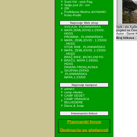
Sveti Vid - otok Pag
Spilja pod Zir - om
ZIR
Podkilavac-Mudna dol-Hahlići-
Kolac-Podki
Najnovije Web shop
SVILAJA, PLANINARSKA
Split i dio Kaš
MAPA ZEMLJOVID,1:25000,
pogled sa Čes
HGSS
Autor : Damir K
PROMINA , PLANINARSKA
Broj klikova :
MAPA, ZEMLJOVID , 1:25000
, HGSS
OTOK RAB , PLANINARSKA
MAPA, ZEMLJOVID, 1:25000
, HGSS
BRAČ BIKE, BICIKLOM PO
BRAČU, MAPA 1:45000,
HGSS
DINARA-TROGLAVSKA
SKUPINA-ZAPAD
,PLANINARSKA
MAPA,1:25000
Najnovije kampovi
admin1
camp mlaska
CAMP SEGET
CAMP VRANJICA
BELVEDERE
Diana & Josip
Interesantni linkovi
Planinarski forum
Destinacije po gledanosti