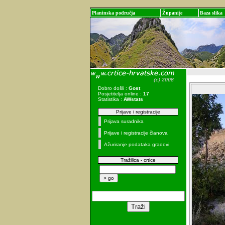
Planinska područja
Županije
Baza slika
Dobro došli :
Gost
Posjetitelja online :
17
Statistika :
AWstats
Prijave i registracije
Prijava suradnika
Prijave i registracije članova
Ažuriranje podataka gradovi
Tražilica - crtice