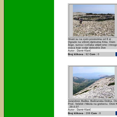
Hrvati su na ovim prostorima od 8 st .
Ograde na vršnim djelovima Krka. Osim
žege, sunca i cvrčaka vidjeli smo i mnog
ovaca koje ovdje slobodno žive
Autor : Damir Klarić
Broj klikova :
92
Com :
0
Jurandvor, Baška, Bašćanska Dolina, Ot
Prvić, Velebit i Nikola na grebenu. Otok 
. 29.4.07
Autor : Damir Klarić
Broj klikova :
208
Com :
0