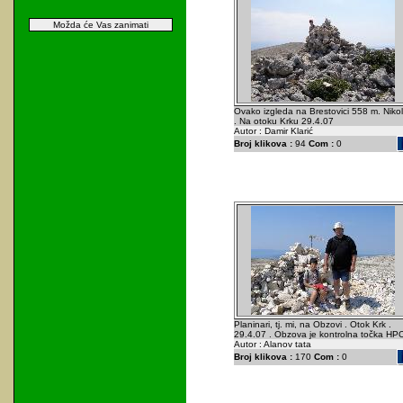
Možda će Vas zanimati
Ovako izgleda na Brestovici 558 m. Niko
. Na otoku Krku 29.4.07
Autor : Damir Klarić
Broj klikova :
94
Com :
0
Planinari, tj. mi, na Obzovi . Otok Krk .
29.4.07 . Obzova je kontrolna točka HPO
Autor : Alanov tata
Broj klikova :
170
Com :
0