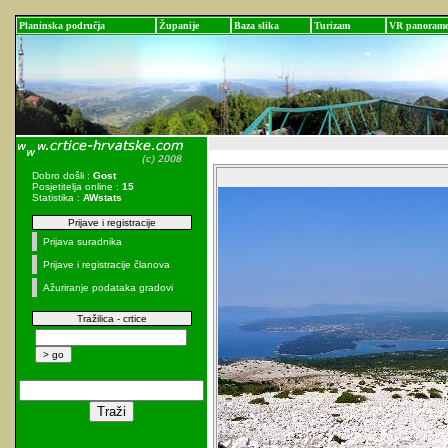
Planinska područja
Županije
Baza slika
Turizam
VR panoram
Dobro došli :
Gost
Posjetitelja online :
15
Statistika :
AWstats
Prijave i registracije
Prijava suradnika
Prijave i registracije članova
Ažuriranje podataka gradovi
Tražilica - crtice