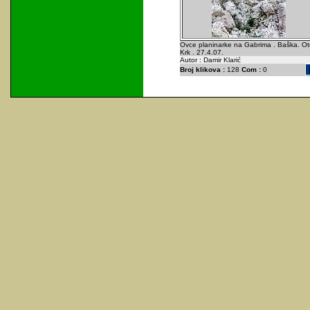
Ovce planinarke na Gabrima . Baška. Ot
Krk . 27.4.07.
Autor : Damir Klarić
Broj klikova :
128
Com :
0