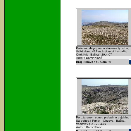
Polazimo dalje prema idućem cilju vrhu,
Veliki Hlam, 482 m. koji se vidi u daljini .
Otok Krk . Baška . 29.4.07
Autor : Damir Klarić
Broj klikova :
69
Com :
0
Po užarenom suncu prelazimo usjeklinu 
Sa pohoda Punat - Obzova - Baška .
Vaclavov put . 29.4.07
Autor : Damir Klarić