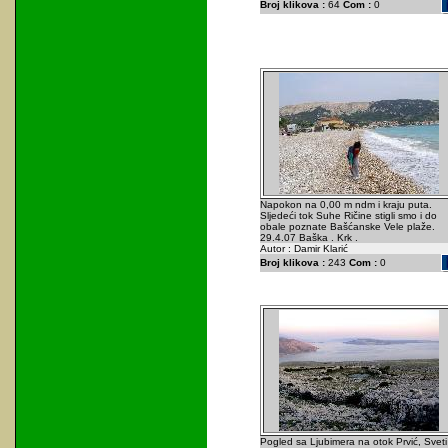
Broj klikova :
64
Com :
0
Napokon na 0,00 m ndm i kraju puta.
Sljedeći tok Suhe Ričine stigli smo i do
obale poznate Bašćanske Vele plaže.
29.4.07 Baška . Krk .
Autor : Damir Klarić
Broj klikova :
243
Com :
0
Pogled sa Ljubimera na otok Prvić, Sveti