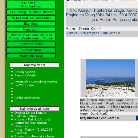
FORUM OFF
Grad Ludbreg
Krk, Kosljun, Puntarska Draga, Kornic
PD Ludbreg - službene stranice
Pogled sa Velog Vrha 541 m. 29.4.2007
PD Ludbreg- na Facebook-u
je u Puntu. Put je dug ok
Eko vijesti
Autor : Damir Klarić
Mapa weba
Sl.br: 962 Broj pregleda : 286 Com : 0
Web shop mountain maps of
Croatia, Wanderkarte of Croatia
Restorani i hoteli
Auto kampovi
Apartmani i sobe
Najnoviji članci
Srednji Velebit
Sjeverni Velebit
Dramatično u snježnoj mećavi
na 2500 ndm
Češka smrčkovica
Krk, Kosljun, Puntarska Draga, Kornic,
Muraj, Lakmartin . Pogled sa Velog Vrha
541 m. 29.4.2007 . Početak našeg puta 
Najnovije destinacije
u Puntu. Put je dug oko 17 km
Omiska Dinara Kruzno
Autor : Damir Klarić
Biokovo - vrhovi
Broj klikova :
286
Com :
0
Križevci - Kalnik (pl. dom)
Ludbreška planinarska
obilaznica
Krma - Triglav 4/5.10.2008
Slovenija
Egeria put - Hrvatska - Iovia