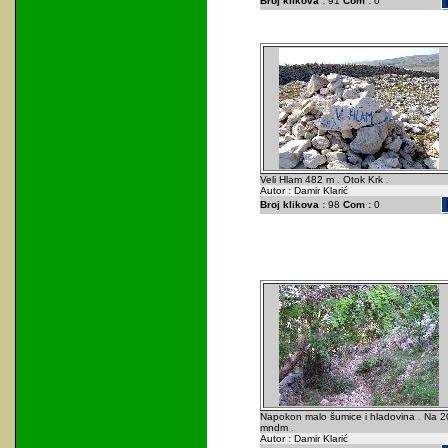
Broj klikova :
91
Com :
0
Veli Hlam 482 m . Otok Krk .
Autor : Damir Klarić
Broj klikova :
98
Com :
0
Napokon malo šumice i hladovina . Na 2
mndm .
Autor : Damir Klarić