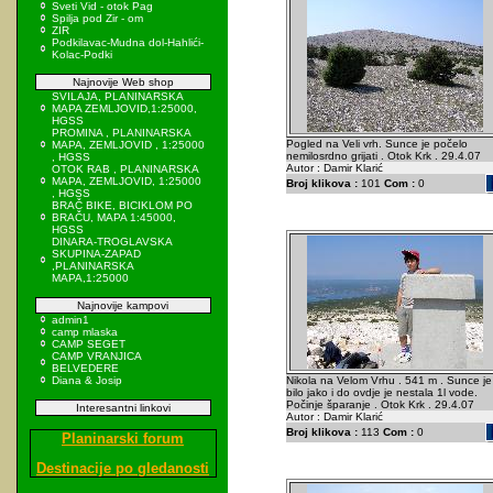
Sveti Vid - otok Pag
Spilja pod Zir - om
ZIR
Podkilavac-Mudna dol-Hahlići-
Kolac-Podki
Najnovije Web shop
SVILAJA, PLANINARSKA
MAPA ZEMLJOVID,1:25000,
HGSS
PROMINA , PLANINARSKA
Pogled na Veli vrh. Sunce je počelo
MAPA, ZEMLJOVID , 1:25000
nemilosrdno grijati . Otok Krk . 29.4.07
, HGSS
Autor : Damir Klarić
OTOK RAB , PLANINARSKA
MAPA, ZEMLJOVID, 1:25000
Broj klikova :
101
Com :
0
, HGSS
BRAČ BIKE, BICIKLOM PO
BRAČU, MAPA 1:45000,
HGSS
DINARA-TROGLAVSKA
SKUPINA-ZAPAD
,PLANINARSKA
MAPA,1:25000
Najnovije kampovi
admin1
camp mlaska
CAMP SEGET
CAMP VRANJICA
BELVEDERE
Diana & Josip
Nikola na Velom Vrhu . 541 m . Sunce je
bilo jako i do ovdje je nestala 1l vode.
Počinje šparanje . Otok Krk . 29.4.07
Interesantni linkovi
Autor : Damir Klarić
Broj klikova :
113
Com :
0
Planinarski forum
Destinacije po gledanosti