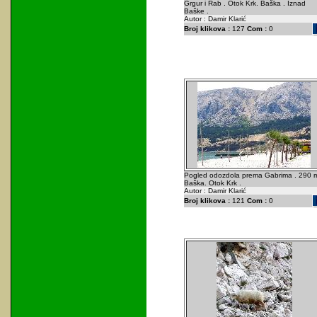
Grgur i Rab . Otok Krk. Baška . Iznad
Baške .
Autor : Damir Klarić
Broj klikova :
127
Com :
0
Pogled odozdola prema Gabrima . 290 m
Baška. Otok Krk .
Autor : Damir Klarić
Broj klikova :
121
Com :
0