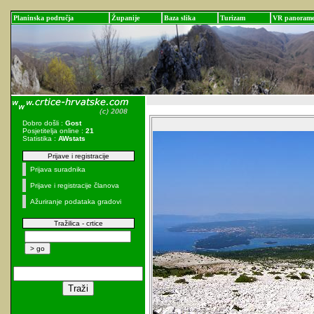
Planinska područja
Županije
Baza slika
Turizam
VR panoram
Dobro došli :
Gost
Posjetitelja online :
21
Statistika :
AWstats
Prijave i registracije
Prijava suradnika
Prijave i registracije članova
Ažuriranje podataka gradovi
Tražilica - crtice