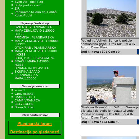
Sveti Vid - otok Pag
Spilja pod Zir - om
ZIR
Podkilavac-Mudna dol-Hahlići-
Kolac-Podki
Najnovije Web shop
SVILAJA, PLANINARSKA
MAPA ZEMLJOVID,1:25000,
HGSS
PROMINA , PLANINARSKA
Pogled na Veli vrh. Sunce je počelo
MAPA, ZEMLJOVID , 1:25000
nemilosrdno grijati . Otok Krk . 29.4.07
, HGSS
Autor : Damir Klarić
OTOK RAB , PLANINARSKA
MAPA, ZEMLJOVID, 1:25000
Broj klikova :
101
Com :
0
, HGSS
BRAČ BIKE, BICIKLOM PO
BRAČU, MAPA 1:45000,
HGSS
DINARA-TROGLAVSKA
SKUPINA-ZAPAD
,PLANINARSKA
MAPA,1:25000
Najnovije kampovi
admin1
camp mlaska
CAMP SEGET
CAMP VRANJICA
BELVEDERE
Diana & Josip
Nikola na Velom Vrhu . 541 m . Sunce je
bilo jako i do ovdje je nestala 1l vode.
Počinje šparanje . Otok Krk . 29.4.07
Interesantni linkovi
Autor : Damir Klarić
Broj klikova :
113
Com :
0
Planinarski forum
Destinacije po gledanosti