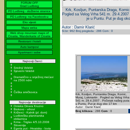
FORUM OFF
Grad Ludbreg
Krk, Kosljun, Puntarska Draga, Kornic
PD Ludbreg - službene stranice
Pogled sa Velog Vrha 541 m. 29.4.2007
PD Ludbreg- na Facebook-u
je u Puntu. Put je dug ok
Eko vijesti
Autor : Damir Klarić
Mapa weba
Sl.br: 962 Broj pregleda : 286 Com : 0
Web shop mountain maps of
Croatia, Wanderkarte of Croatia
Restorani i hoteli
Auto kampovi
Apartmani i sobe
Najnoviji članci
Srednji Velebit
Sjeverni Velebit
Dramatično u snježnoj mećavi
na 2500 ndm
Češka smrčkovica
Krk, Kosljun, Puntarska Draga, Kornic,
Muraj, Lakmartin . Pogled sa Velog Vrha
541 m. 29.4.2007 . Početak našeg puta 
Najnovije destinacije
u Puntu. Put je dug oko 17 km
Omiska Dinara Kruzno
Autor : Damir Klarić
Biokovo - vrhovi
Broj klikova :
286
Com :
0
Križevci - Kalnik (pl. dom)
Ludbreška planinarska
obilaznica
Krma - Triglav 4/5.10.2008
Slovenija
Egeria put - Hrvatska - Iovia