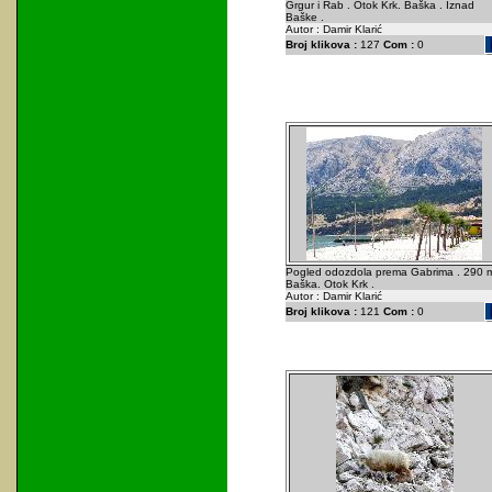
Grgur i Rab . Otok Krk. Baška . Iznad
Baške .
Autor : Damir Klarić
Broj klikova :
127
Com :
0
Pogled odozdola prema Gabrima . 290 m
Baška. Otok Krk .
Autor : Damir Klarić
Broj klikova :
121
Com :
0