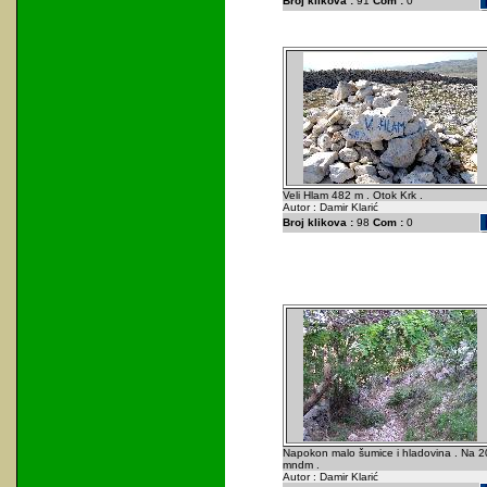
Broj klikova :
91
Com :
0
Veli Hlam 482 m . Otok Krk .
Autor : Damir Klarić
Broj klikova :
98
Com :
0
Napokon malo šumice i hladovina . Na 2
mndm .
Autor : Damir Klarić