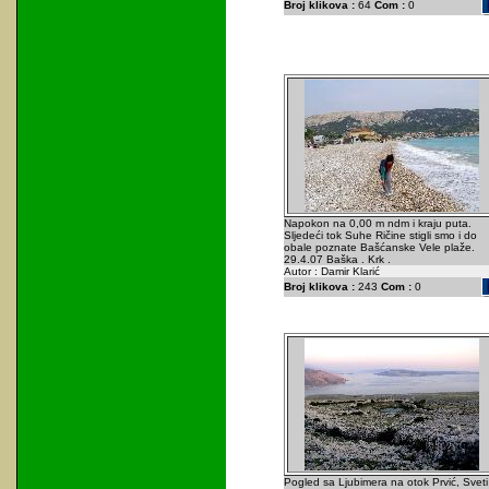
Broj klikova :
64
Com :
0
Napokon na 0,00 m ndm i kraju puta.
Sljedeći tok Suhe Ričine stigli smo i do
obale poznate Bašćanske Vele plaže.
29.4.07 Baška . Krk .
Autor : Damir Klarić
Broj klikova :
243
Com :
0
Pogled sa Ljubimera na otok Prvić, Sveti