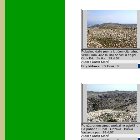
Polazimo dalje prema idućem cilju vrhu,
Veliki Hlam, 482 m. koji se vidi u daljini .
Otok Krk . Baška . 29.4.07
Autor : Damir Klarić
Broj klikova :
69
Com :
0
Po užarenom suncu prelazimo usjeklinu 
Sa pohoda Punat - Obzova - Baška .
Vaclavov put . 29.4.07
Autor : Damir Klarić