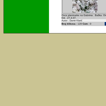
Ovce planinarke na Gabrima . Baška. Ot
Krk . 27.4.07.
Autor : Damir Klarić
Broj klikova :
128
Com :
0