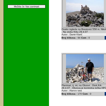
Možda će Vas zanimati
Ovako izgleda na Brestovici 558 m. Niko
. Na otoku Krku 29.4.07
Autor : Damir Klarić
Broj klikova :
94
Com :
0
Planinari, tj. mi, na Obzovi . Otok Krk .
29.4.07 . Obzova je kontrolna točka HPO
Autor : Alanov tata
Broj klikova :
170
Com :
0