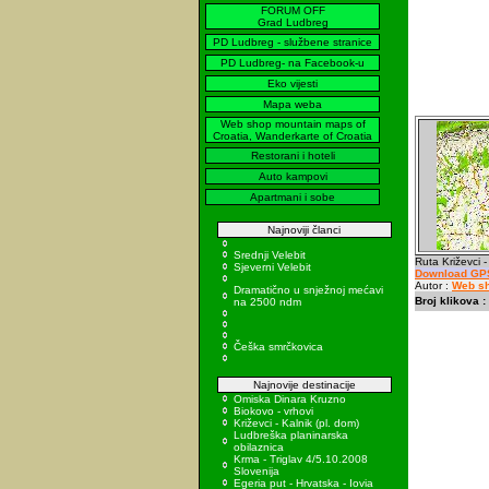
FORUM OFF
Grad Ludbreg
PD Ludbreg - službene stranice
PD Ludbreg- na Facebook-u
Eko vijesti
Mapa weba
Web shop mountain maps of
Croatia, Wanderkarte of Croatia
Restorani i hoteli
Auto kampovi
Apartmani i sobe
Najnoviji članci
Srednji Velebit
Ruta Križevci -
Sjeverni Velebit
Download GPS
Autor :
Web sh
Dramatično u snježnoj mećavi
Broj klikova :
na 2500 ndm
Češka smrčkovica
Najnovije destinacije
Omiska Dinara Kruzno
Biokovo - vrhovi
Križevci - Kalnik (pl. dom)
Ludbreška planinarska
obilaznica
Krma - Triglav 4/5.10.2008
Slovenija
Egeria put - Hrvatska - Iovia