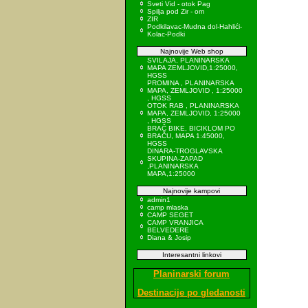
Sveti Vid - otok Pag
Spilja pod Zir - om
ZIR
Podkilavac-Mudna dol-Hahlići-
Kolac-Podki
Najnovije Web shop
SVILAJA, PLANINARSKA
MAPA ZEMLJOVID,1:25000,
HGSS
PROMINA , PLANINARSKA
MAPA, ZEMLJOVID , 1:25000
, HGSS
OTOK RAB , PLANINARSKA
MAPA, ZEMLJOVID, 1:25000
, HGSS
BRAČ BIKE, BICIKLOM PO
BRAČU, MAPA 1:45000,
HGSS
DINARA-TROGLAVSKA
SKUPINA-ZAPAD
,PLANINARSKA
MAPA,1:25000
Najnovije kampovi
admin1
camp mlaska
CAMP SEGET
CAMP VRANJICA
BELVEDERE
Diana & Josip
Interesantni linkovi
Planinarski forum
Destinacije po gledanosti