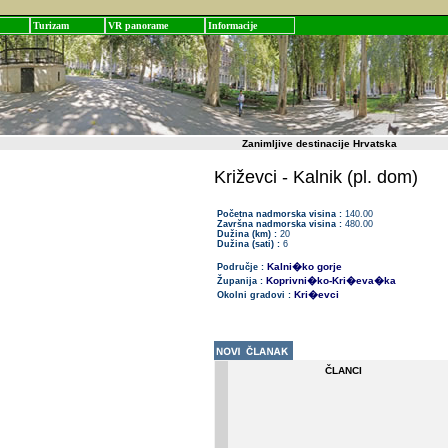
Turizam
VR panorame
Informacije
Zanimljive destinacije Hrvatska
Križevci - Kalnik (pl. dom)
Početna nadmorska visina :
140.00
Završna nadmorska visina :
480.00
Dužina (km) :
20
Dužina (sati) :
6
Kalni�ko gorje
Područje :
Koprivni�ko-Kri�eva�ka
Županija :
Kri�evci
Okolni gradovi :
ČLANCI