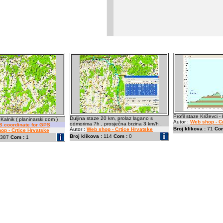
Profil staze Križevci -
Duljina staze 20 km, prolaz lagano s
 Kalnik ( planinarski dom )
Autor :
Web shop - C
odmorima 7h , prosječna brzina 3 km/h .
 coordinate for GPS
Broj klikova :
71
Com
Autor :
Web shop - Crtice Hrvatske
op - Crtice Hrvatske
Broj klikova :
114
Com :
0
387
Com :
1