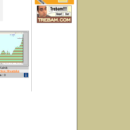
 Kalnik
rtice Hrvatske
 :
0