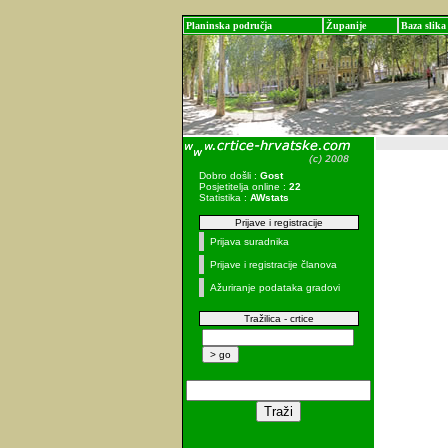
Planinska područja
Županije
Baza slika
Dobro došli :
Gost
Posjetitelja online :
22
Statistika :
AWstats
Prijave i registracije
Prijava suradnika
Prijave i registracije članova
Ažuriranje podataka gradovi
Tražilica - crtice