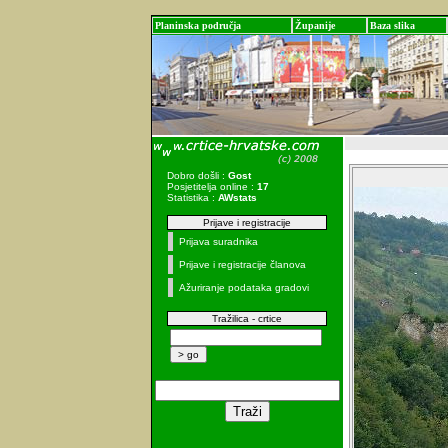
Planinska područja
Županije
Baza slika
Dobro došli :
Gost
Posjetitelja online :
17
Statistika :
AWstats
Prijave i registracije
Prijava suradnika
Prijave i registracije članova
Ažuriranje podataka gradovi
Tražilica - crtice