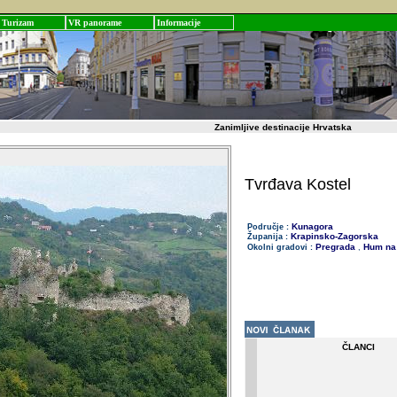
Turizam
VR panorame
Informacije
Zanimljive destinacije Hrvatska
Tvrđava Kostel
Kunagora
Područje :
Krapinsko-Zagorska
Županija :
Pregrada
Hum na 
Okolni gradovi :
,
ČLANCI