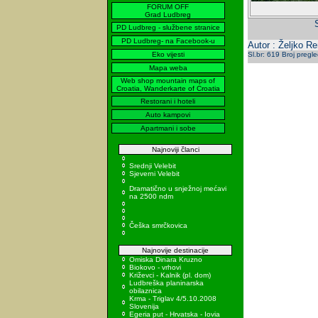
FORUM OFF
Grad Ludbreg
PD Ludbreg - službene stranice
PD Ludbreg- na Facebook-u
Autor : Željko R
Eko vijesti
Sl.br: 619 Broj pregl
Mapa weba
Web shop mountain maps of
Croatia, Wanderkarte of Croatia
Restorani i hoteli
Auto kampovi
Apartmani i sobe
Najnoviji članci
Srednji Velebit
Sjeverni Velebit
Dramatično u snježnoj mećavi
na 2500 ndm
Češka smrčkovica
Najnovije destinacije
Omiska Dinara Kruzno
Biokovo - vrhovi
Križevci - Kalnik (pl. dom)
Ludbreška planinarska
obilaznica
Krma - Triglav 4/5.10.2008
Slovenija
Egeria put - Hrvatska - Iovia