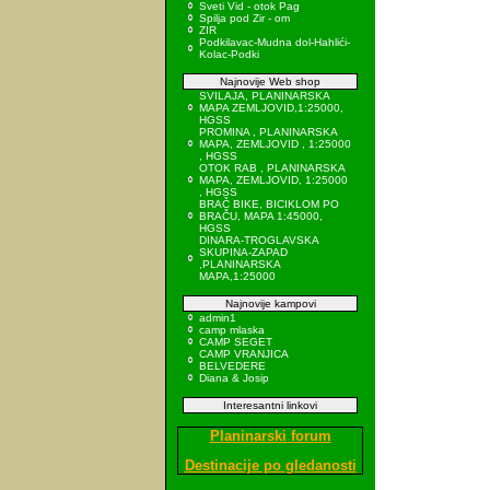
Sveti Vid - otok Pag
Spilja pod Zir - om
ZIR
Podkilavac-Mudna dol-Hahlići-
Kolac-Podki
Najnovije Web shop
SVILAJA, PLANINARSKA
MAPA ZEMLJOVID,1:25000,
HGSS
PROMINA , PLANINARSKA
MAPA, ZEMLJOVID , 1:25000
, HGSS
OTOK RAB , PLANINARSKA
MAPA, ZEMLJOVID, 1:25000
, HGSS
BRAČ BIKE, BICIKLOM PO
BRAČU, MAPA 1:45000,
HGSS
DINARA-TROGLAVSKA
SKUPINA-ZAPAD
,PLANINARSKA
MAPA,1:25000
Najnovije kampovi
admin1
camp mlaska
CAMP SEGET
CAMP VRANJICA
BELVEDERE
Diana & Josip
Interesantni linkovi
Planinarski forum
Destinacije po gledanosti