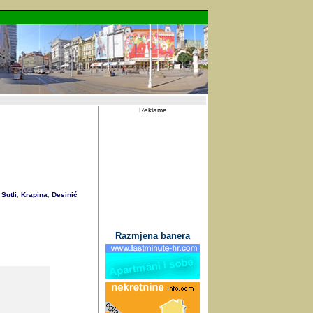
Reklame
Sutli
Krapina
Desinić
,
,
Razmjena banera