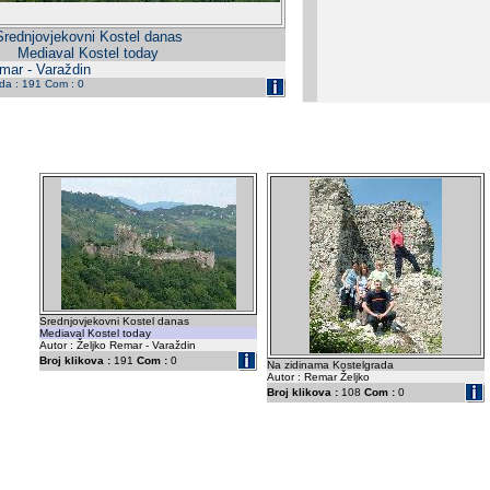
Srednjovjekovni Kostel danas
Mediaval Kostel today
emar - Varaždin
eda : 191 Com : 0
Srednjovjekovni Kostel danas
Mediaval Kostel today
Autor : Željko Remar - Varaždin
Broj klikova :
191
Com :
0
Na zidinama Kostelgrada
Autor : Remar Željko
Broj klikova :
108
Com :
0