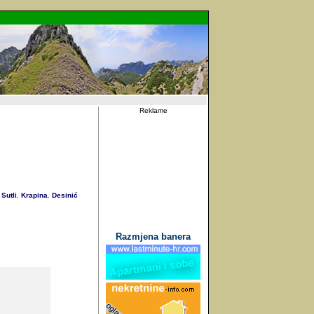
Reklame
Sutli
Krapina
Desinić
,
,
Razmjena banera