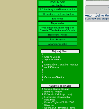
FORUM OFF
Grad Ludbreg
PD Ludbreg - službene stranice
PD Ludbreg- na Facebook-u
Autor : Željko R
Eko vijesti
Sl.br: 619 Broj pregl
Mapa weba
Web shop mountain maps of
Croatia, Wanderkarte of Croatia
Restorani i hoteli
Auto kampovi
Apartmani i sobe
Najnoviji članci
Srednji Velebit
Sjeverni Velebit
Dramatično u snježnoj mećavi
na 2500 ndm
Češka smrčkovica
Najnovije destinacije
Omiska Dinara Kruzno
Biokovo - vrhovi
Križevci - Kalnik (pl. dom)
Ludbreška planinarska
obilaznica
Krma - Triglav 4/5.10.2008
Slovenija
Egeria put - Hrvatska - Iovia