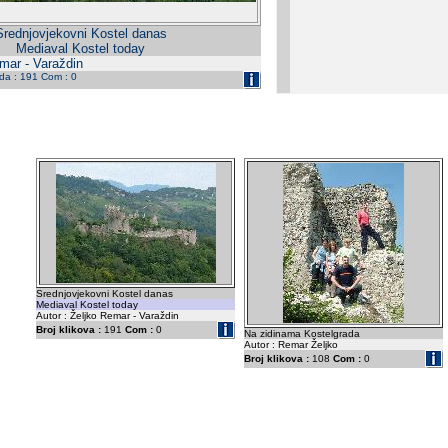
Srednjovjekovni Kostel danas
Mediaval Kostel today
emar - Varaždin
eda : 191 Com : 0
Srednjovjekovni Kostel danas
Mediaval Kostel today
Autor : Željko Remar - Varaždin
Broj klikova :
191
Com :
0
Na zidinama Kostelgrada
Autor : Remar Željko
Broj klikova :
108
Com :
0