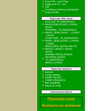
Sveti Vid - otok Pag
Spilja pod Zir - om
ZIR
Podkilavac-Mudna dol-Hahlići-
Kolac-Podki
Najnovije Web shop
SVILAJA, PLANINARSKA
MAPA ZEMLJOVID,1:25000,
HGSS
PROMINA , PLANINARSKA
MAPA, ZEMLJOVID , 1:25000
, HGSS
OTOK RAB , PLANINARSKA
MAPA, ZEMLJOVID, 1:25000
, HGSS
BRAČ BIKE, BICIKLOM PO
BRAČU, MAPA 1:45000,
HGSS
DINARA-TROGLAVSKA
SKUPINA-ZAPAD
,PLANINARSKA
MAPA,1:25000
Najnovije kampovi
admin1
camp mlaska
CAMP SEGET
CAMP VRANJICA
BELVEDERE
Diana & Josip
Interesantni linkovi
Planinarski forum
Destinacije po gledanosti