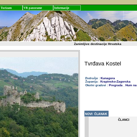
Turizam
VR panorame
Informacije
Zanimljive destinacije Hrvatska
Tvrđava Kostel
Kunagora
Područje :
Krapinsko-Zagorska
Županija :
Pregrada
Hum na 
Okolni gradovi :
,
ČLANCI