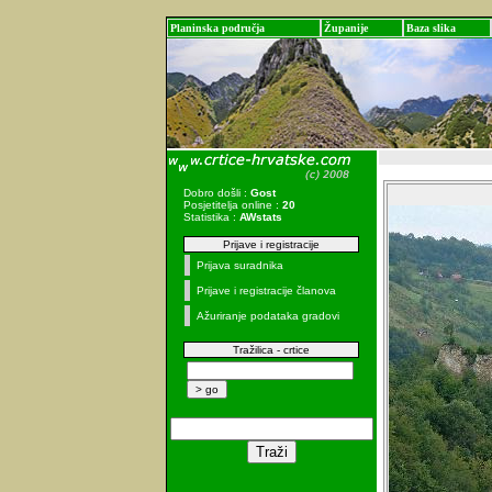
Planinska područja
Županije
Baza slika
Dobro došli :
Gost
Posjetitelja online :
20
Statistika :
AWstats
Prijave i registracije
Prijava suradnika
Prijave i registracije članova
Ažuriranje podataka gradovi
Tražilica - crtice