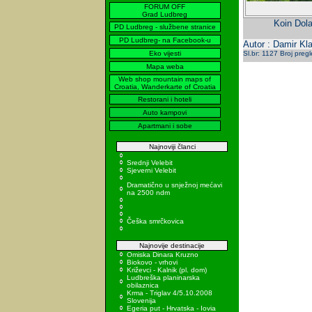
FORUM OFF
Grad Ludbreg
Koin Dola
PD Ludbreg - službene stranice
PD Ludbreg- na Facebook-u
Autor : Damir Kla
Eko vijesti
Sl.br: 1127 Broj preg
Mapa weba
Web shop mountain maps of
Croatia, Wanderkarte of Croatia
Restorani i hoteli
Auto kampovi
Apartmani i sobe
Najnoviji članci
Srednji Velebit
Sjeverni Velebit
Dramatično u snježnoj mećavi
na 2500 ndm
Češka smrčkovica
Najnovije destinacije
Omiska Dinara Kruzno
Biokovo - vrhovi
Križevci - Kalnik (pl. dom)
Ludbreška planinarska
obilaznica
Krma - Triglav 4/5.10.2008
Slovenija
Egeria put - Hrvatska - Iovia