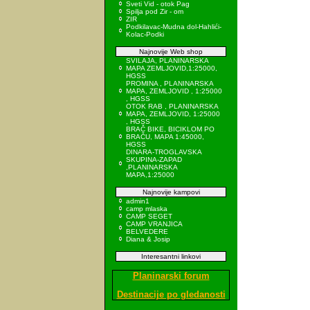
Sveti Vid - otok Pag
Spilja pod Zir - om
ZIR
Podkilavac-Mudna dol-Hahlići-
Kolac-Podki
Najnovije Web shop
SVILAJA, PLANINARSKA
MAPA ZEMLJOVID,1:25000,
HGSS
PROMINA , PLANINARSKA
MAPA, ZEMLJOVID , 1:25000
, HGSS
OTOK RAB , PLANINARSKA
MAPA, ZEMLJOVID, 1:25000
, HGSS
BRAČ BIKE, BICIKLOM PO
BRAČU, MAPA 1:45000,
HGSS
DINARA-TROGLAVSKA
SKUPINA-ZAPAD
,PLANINARSKA
MAPA,1:25000
Najnovije kampovi
admin1
camp mlaska
CAMP SEGET
CAMP VRANJICA
BELVEDERE
Diana & Josip
Interesantni linkovi
Planinarski forum
Destinacije po gledanosti