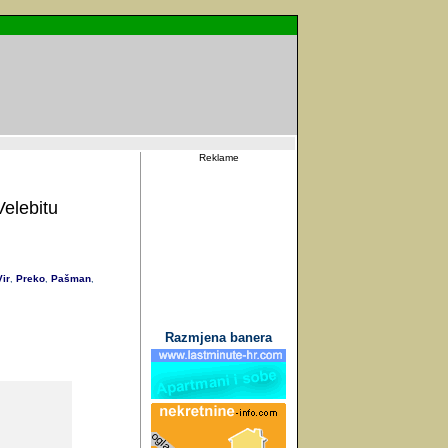
Reklame
Velebitu
ir
Preko
Pašman
,
,
,
Razmjena banera