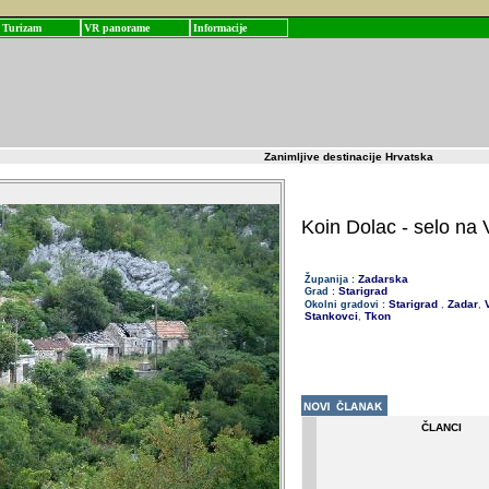
Turizam
VR panorame
Informacije
Zanimljive destinacije Hrvatska
Koin Dolac - selo na 
Zadarska
Županija :
Starigrad
Grad :
Starigrad
Zadar
V
Okolni gradovi :
,
,
Stankovci
Tkon
,
ČLANCI