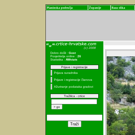
Planinska područja
Županije
Baza slika
Dobro došli :
Gost
Posjetitelja online :
26
Statistika :
AWstats
Prijave i registracije
Prijava suradnika
Prijave i registracije članova
Ažuriranje podataka gradovi
Tražilica - crtice