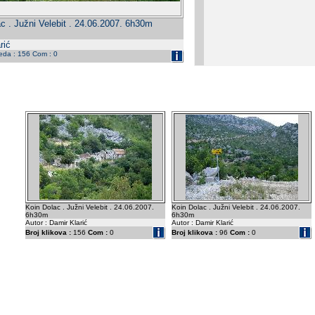
c . Južni Velebit . 24.06.2007. 6h30m
rić
leda : 156 Com : 0
Koin Dolac . Južni Velebit . 24.06.2007.
Koin Dolac . Južni Velebit . 24.06.2007.
6h30m
6h30m
Autor : Damir Klarić
Autor : Damir Klarić
Broj klikova :
156
Com :
0
Broj klikova :
96
Com :
0