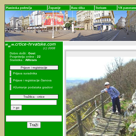
Planinska područja
Županije
Baza slika
Turizam
VR panoram
Dobro došli :
Gost
Posjetitelja online :
22
Statistika :
AWstats
Prijave i registracije
Prijava suradnika
Prijave i registracije članova
Ažuriranje podataka gradovi
Tražilica - crtice