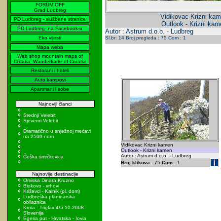
FORUM OFF
Grad Ludbreg
Vidikovac Krizni ka
PD Ludbreg - službene stranice
Outlook - Krizni kam
PD Ludbreg- na Facebook-u
Autor : Astrum d.o.o. - Ludbreg
Eko vijesti
Sl.br: 14 Broj pregleda : 75 Com : 1
Mapa weba
Web shop mountain maps of
Croatia, Wanderkarte of Croatia
Restorani i hoteli
Auto kampovi
Apartmani i sobe
Najnoviji članci
Srednji Velebit
Sjeverni Velebit
Dramatično u snježnoj mećavi
na 2500 ndm
Vidikovac Krizni kamen
Outlook - Krizni kamen
Autor : Astrum d.o.o. - Ludbreg
Češka smrčkovica
Broj klikova :
75
Com :
1
Najnovije destinacije
Omiska Dinara Kruzno
Biokovo - vrhovi
Križevci - Kalnik (pl. dom)
Ludbreška planinarska
obilaznica
Krma - Triglav 4/5.10.2008
Slovenija
Egeria put - Hrvatska - Iovia