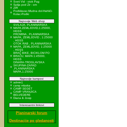
Sveti Vid - otok Pag
Spilja pod Zir - om
ZIR
Podkilavac-Mudna dol-Hahlići-
Kolac-Podki
Najnovije Web shop
SVILAJA, PLANINARSKA
MAPA ZEMLJOVID,1:25000,
HGSS
PROMINA , PLANINARSKA
MAPA, ZEMLJOVID , 1:25000
, HGSS
OTOK RAB , PLANINARSKA
MAPA, ZEMLJOVID, 1:25000
, HGSS
BRAČ BIKE, BICIKLOM PO
BRAČU, MAPA 1:45000,
HGSS
DINARA-TROGLAVSKA
SKUPINA-ZAPAD
,PLANINARSKA
MAPA,1:25000
Najnovije kampovi
admin1
camp mlaska
CAMP SEGET
CAMP VRANJICA
BELVEDERE
Diana & Josip
Interesantni linkovi
Planinarski forum
Destinacije po gledanosti