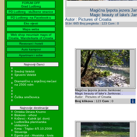
FORUM OFF
Grad Ludbreg
Magićna ljepota jezera Ja
PD Ludbreg - službene stranice
Magic beauty of lake's Ja
PD Ludbreg- na Facebook-u
Autor : Pictures of Croatia
Eko vijesti
Sl.br: 665 Broj pregleda : 123 Com : 0
Mapa weba
Web shop mountain maps of
Croatia, Wanderkarte of Croatia
Restorani i hoteli
Auto kampovi
Apartmani i sobe
Najnoviji članci
Srednji Velebit
Sjeverni Velebit
Dramatično u snježnoj mećavi
na 2500 ndm
Magićna ljepota jezera Jankovac .
Magic beauty of lake's Jankovac .
Autor : Pictures of Croatia
Češka smrčkovica
Broj klikova :
123
Com :
0
Najnovije destinacije
Omiska Dinara Kruzno
Biokovo - vrhovi
Križevci - Kalnik (pl. dom)
Ludbreška planinarska
obilaznica
Krma - Triglav 4/5.10.2008
Slovenija
Egeria put - Hrvatska - Iovia