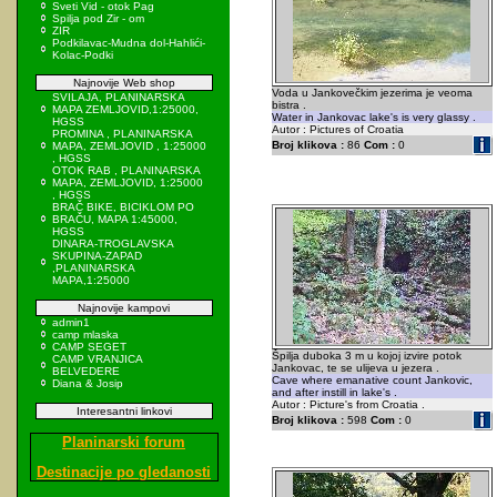
Sveti Vid - otok Pag
Spilja pod Zir - om
ZIR
Podkilavac-Mudna dol-Hahlići-
Kolac-Podki
Najnovije Web shop
Voda u Jankovečkim jezerima je veoma
SVILAJA, PLANINARSKA
bistra .
MAPA ZEMLJOVID,1:25000,
Water in Jankovac lake's is very glassy .
HGSS
Autor : Pictures of Croatia
PROMINA , PLANINARSKA
Broj klikova :
86
Com :
0
MAPA, ZEMLJOVID , 1:25000
, HGSS
OTOK RAB , PLANINARSKA
MAPA, ZEMLJOVID, 1:25000
, HGSS
BRAČ BIKE, BICIKLOM PO
BRAČU, MAPA 1:45000,
HGSS
DINARA-TROGLAVSKA
SKUPINA-ZAPAD
,PLANINARSKA
MAPA,1:25000
Najnovije kampovi
admin1
camp mlaska
CAMP SEGET
Špilja duboka 3 m u kojoj izvire potok
CAMP VRANJICA
Jankovac, te se ulijeva u jezera .
BELVEDERE
Cave where emanative count Jankovic,
Diana & Josip
and after instill in lake's .
Autor : Picture's from Croatia .
Interesantni linkovi
Broj klikova :
598
Com :
0
Planinarski forum
Destinacije po gledanosti