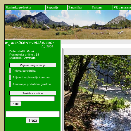
Planinska područja
Županije
Baza slika
Turizam
VR panoram
Dobro došli :
Gost
Posjetitelja online :
24
Statistika :
AWstats
Prijave i registracije
Prijava suradnika
Prijave i registracije članova
Ažuriranje podataka gradovi
Tražilica - crtice