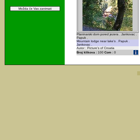
Možda će Vas zanimati
Planinarski dom pored jezera . Jankovac .
Papuk .
Mountain lodge near lake's . Papuk .
Jankovac .
Autor : Picture's of Croatia
Broj klikova :
100
Com :
0