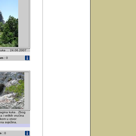
uka ... 24.06.2007
om :
0
Jagina kuka . Zbog
 i velikih vrućina
skom u otvor
na svježina.
 :
0