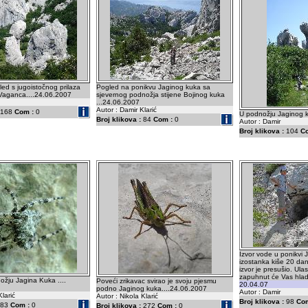
led s jugoistočnog prilaza
Pogled na ponikvu Jaginog kuka sa
 Vaganca....24.06.2007
sjevernog podnožja stijene Bojinog kuka
...24.06.2007
Autor : Damir Klarić
168
Com :
0
U podnožju Jaginog k
Broj klikova :
84
Com :
0
Autor : Damir
Broj klikova :
104
C
Izvor vode u ponikvi 
izostanka kiše 20 dana
izvor je presušio. Ula
zapuhnut će Vas hlad
žju Jagina Kuka ....
Poveći zrikavac svirao je svoju pjesmu
20.04.07
podno Jaginog kuka....24.06.2007
Autor : Damir
Klarić
Autor : Nikola Klarić
Broj klikova :
98
Com
83
Com :
0
Broj klikova :
272
Com :
0