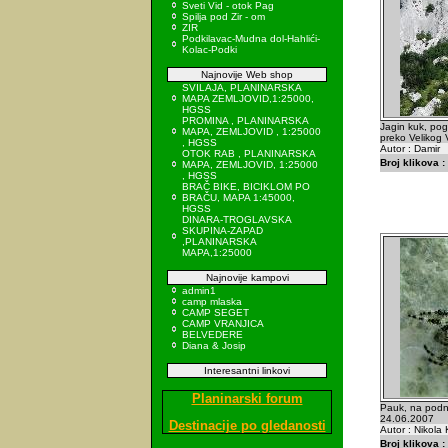
Sveti Vid - otok Pag
Spilja pod Zir - om
ZIR
Podkilavac-Mudna dol-Hahlići-
Kolac-Podki
Najnovije Web shop
SVILAJA, PLANINARSKA
MAPA ZEMLJOVID,1:25000,
HGSS
PROMINA , PLANINARSKA
Jagin kuk, pog
MAPA, ZEMLJOVID , 1:25000
preko Velikog
, HGSS
Autor : Damir
OTOK RAB , PLANINARSKA
Broj klikova :
MAPA, ZEMLJOVID, 1:25000
, HGSS
BRAČ BIKE, BICIKLOM PO
BRAČU, MAPA 1:45000,
HGSS
DINARA-TROGLAVSKA
SKUPINA-ZAPAD
,PLANINARSKA
MAPA,1:25000
Najnovije kampovi
admin1
camp mlaska
CAMP SEGET
CAMP VRANJICA
BELVEDERE
Diana & Josip
Interesantni linkovi
Planinarski forum
Pauk, na podno
24.06.2007
Destinacije po gledanosti
Autor : Nikola 
Broj klikova :