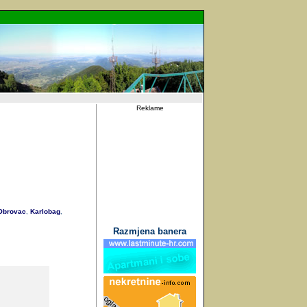
Reklame
brovac
Karlobag
,
,
Razmjena banera