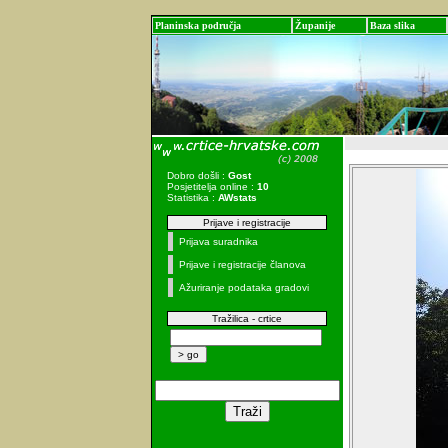
Planinska područja
Županije
Baza slika
Dobro došli :
Gost
Posjetitelja online :
10
Statistika :
AWstats
Prijave i registracije
Prijava suradnika
Prijave i registracije članova
Ažuriranje podataka gradovi
Tražilica - crtice