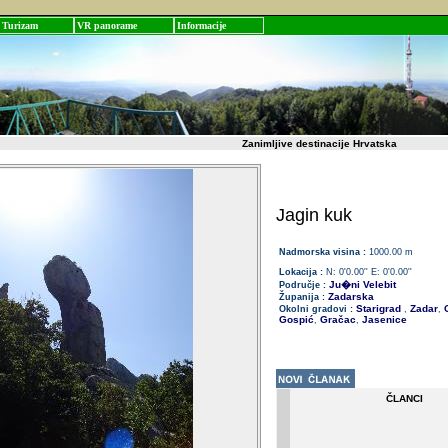
Turizam
VR panorame
Informacije
Zanimljive destinacije Hrvatska
Jagin kuk
Nadmorska visina :
1000.00 m
Lokacija :
N: 0'0.00'' E: 0'0.00''
Ju�ni Velebit
Područje :
Zadarska
Županija :
Starigrad
Zadar
O
Okolni gradovi :
,
,
Gospić
Gračac
Jasenice
,
,
ČLANCI