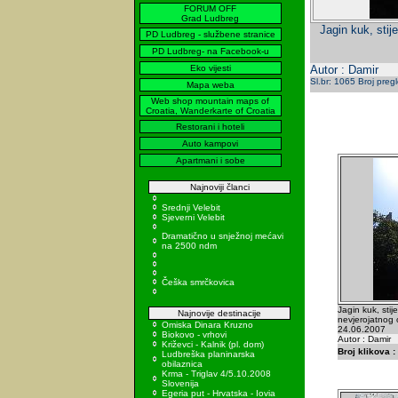
FORUM OFF
Grad Ludbreg
Jagin kuk, stij
PD Ludbreg - službene stranice
PD Ludbreg- na Facebook-u
Eko vijesti
Autor : Damir
Sl.br: 1065 Broj preg
Mapa weba
Web shop mountain maps of
Croatia, Wanderkarte of Croatia
Restorani i hoteli
Auto kampovi
Apartmani i sobe
Najnoviji članci
Srednji Velebit
Sjeverni Velebit
Dramatično u snježnoj mećavi
na 2500 ndm
Češka smrčkovica
Jagin kuk, stij
Najnovije destinacije
nevjerojatnog o
Omiska Dinara Kruzno
24.06.2007
Biokovo - vrhovi
Autor : Damir
Križevci - Kalnik (pl. dom)
Broj klikova :
Ludbreška planinarska
obilaznica
Krma - Triglav 4/5.10.2008
Slovenija
Egeria put - Hrvatska - Iovia