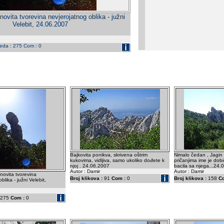
enovita tvorevina nevjerojatnog oblika - južni
Velebit, 24.06.2007
leda : 275 Com : 0
Bajkovita ponikva, skrivena oštrim
Nimalo čedan , Jagin
kukovima, vidljiva, samo ukoliko dođete k
pričanjima ime je dob
njoj . 24.06.2007
bacila sa njega...24.
Autor : Damir
Autor : Damir
enovita tvorevina
Broj klikova :
91
Com :
0
Broj klikova :
158
C
blika - južni Velebit,
275
Com :
0