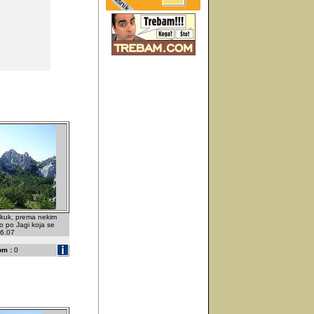
 kuk, prema nekim
io po Jagi koja se
06.07
om :
0