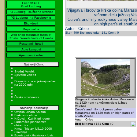
FORUM OFF
Grad Ludbreg
Vijugava i brdovita krška dolina Mara
PD Ludbreg - službene stranice
vršnom djelu južnog Vel
PD Ludbreg- na Facebook-u
Curve's and hilly rockyness valley M
Eko vijesti
on high part's of south V
Autor : Crtice
Mapa weba
Sl.br: 406 Broj pregleda : 181 Com : 0
Web shop mountain maps of
Croatia, Wanderkarte of Croatia
Restorani i hoteli
Auto kampovi
Apartmani i sobe
Najnoviji članci
Srednji Velebit
Sjeverni Velebit
Dramatično u snježnoj mećavi
na 2500 ndm
Češka smrčkovica
Vijugava i brdovita krška dolina Marasovac
na 1420 ndm na vršnom djelu južnog
Velebita.
Najnovije destinacije
Curve's and hilly rockyness valley
Omiska Dinara Kruzno
Marasovac on 1420 msh on high part's of
Biokovo - vrhovi
south Velebit
Križevci - Kalnik (pl. dom)
Autor : Crtice
Ludbreška planinarska
Broj klikova :
181
Com :
0
obilaznica
Krma - Triglav 4/5.10.2008
Slovenija
Egeria put - Hrvatska - Iovia