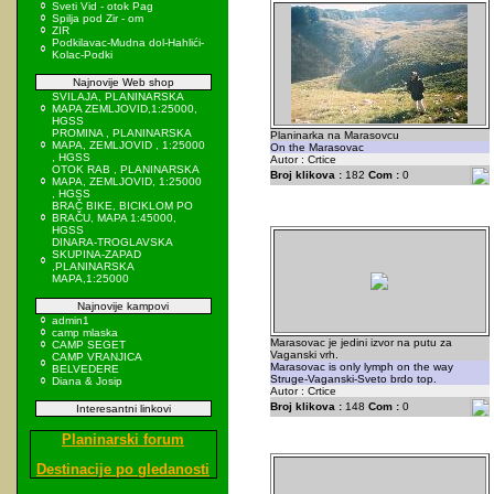
Sveti Vid - otok Pag
Spilja pod Zir - om
ZIR
Podkilavac-Mudna dol-Hahlići-
Kolac-Podki
Najnovije Web shop
SVILAJA, PLANINARSKA
MAPA ZEMLJOVID,1:25000,
HGSS
PROMINA , PLANINARSKA
Planinarka na Marasovcu
MAPA, ZEMLJOVID , 1:25000
On the Marasovac
, HGSS
Autor : Crtice
OTOK RAB , PLANINARSKA
Broj klikova :
182
Com :
0
MAPA, ZEMLJOVID, 1:25000
, HGSS
BRAČ BIKE, BICIKLOM PO
BRAČU, MAPA 1:45000,
HGSS
DINARA-TROGLAVSKA
SKUPINA-ZAPAD
,PLANINARSKA
MAPA,1:25000
Najnovije kampovi
admin1
camp mlaska
Marasovac je jedini izvor na putu za
CAMP SEGET
Vaganski vrh.
CAMP VRANJICA
Marasovac is only lymph on the way
BELVEDERE
Struge-Vaganski-Sveto brdo top.
Diana & Josip
Autor : Crtice
Broj klikova :
148
Com :
0
Interesantni linkovi
Planinarski forum
Destinacije po gledanosti