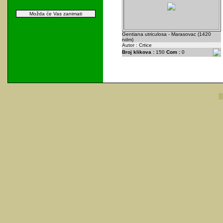
Možda će Vas zanimati
Gentiana utriculosa - Marasovac (1420
ndm)
Autor : Crtice
Broj klikova :
150
Com :
0