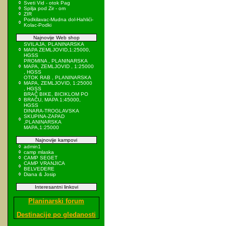
Sveti Vid - otok Pag
Spilja pod Zir - om
ZIR
Podkilavac-Mudna dol-Hahlići-
Kolac-Podki
Najnovije Web shop
SVILAJA, PLANINARSKA
MAPA ZEMLJOVID,1:25000,
HGSS
PROMINA , PLANINARSKA
MAPA, ZEMLJOVID , 1:25000
, HGSS
OTOK RAB , PLANINARSKA
MAPA, ZEMLJOVID, 1:25000
, HGSS
BRAČ BIKE, BICIKLOM PO
BRAČU, MAPA 1:45000,
HGSS
DINARA-TROGLAVSKA
SKUPINA-ZAPAD
,PLANINARSKA
MAPA,1:25000
Najnovije kampovi
admin1
camp mlaska
CAMP SEGET
CAMP VRANJICA
BELVEDERE
Diana & Josip
Interesantni linkovi
Planinarski forum
Destinacije po gledanosti