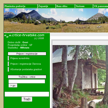
Planinska područja
Županije
Baza slika
Turizam
VR panoram
Dobro došli :
Gost
Posjetitelja online :
17
Statistika :
AWstats
Prijave i registracije
Prijava suradnika
Prijave i registracije članova
Ažuriranje podataka gradovi
Tražilica - crtice