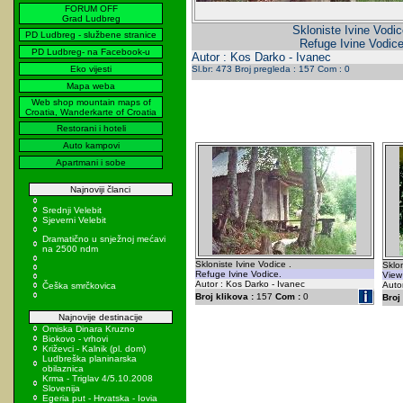
FORUM OFF
Grad Ludbreg
Skloniste Ivine Vodic
PD Ludbreg - službene stranice
Refuge Ivine Vodice
PD Ludbreg- na Facebook-u
Autor : Kos Darko - Ivanec
Eko vijesti
Sl.br: 473 Broj pregleda : 157 Com : 0
Mapa weba
Web shop mountain maps of
Croatia, Wanderkarte of Croatia
Restorani i hoteli
Auto kampovi
Apartmani i sobe
Najnoviji članci
Srednji Velebit
Sjeverni Velebit
Dramatično u snježnoj mećavi
na 2500 ndm
Skloniste Ivine Vodice .
Sklon
Refuge Ivine Vodice.
View 
Autor : Kos Darko - Ivanec
Autor
Češka smrčkovica
Broj klikova :
157
Com :
0
Broj 
Najnovije destinacije
Omiska Dinara Kruzno
Biokovo - vrhovi
Križevci - Kalnik (pl. dom)
Ludbreška planinarska
obilaznica
Krma - Triglav 4/5.10.2008
Slovenija
Egeria put - Hrvatska - Iovia