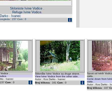
Skloniste Ivine Vodice .
Refuge Ivine Vodice.
 Darko - Ivanec
 pregleda : 157 Com : 0
 Vodice .
Spust od ivinih Vodi
Sklonište Ivine Vodice sa druge strane.
odice.
mirilu .
View Ivine Vodice from the other side.
rko - Ivanec
Come down from Ivini
Autor : Kos Darko - Ivanec
mirilo .
157
Com :
0
Broj klikova :
161
Com :
0
Autor : Kos Darko - I
Broj klikova :
107
C