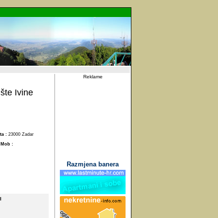
Reklame
šte Ivine
ta :
23000 Zadar
:
Mob :
Razmjena banera
I