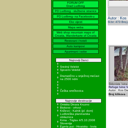
FORUM OFF
Grad Ludbreg
PD Ludbreg - službene stranice
PD Ludbreg- na Facebook-u
Autor : Kos
Eko vijesti
Sl.br: 473 Broj
Mapa weba
Web shop mountain maps of
Croatia, Wanderkarte of Croatia
Restorani i hoteli
Auto kampovi
Apartmani i sobe
Najnoviji članci
Srednji Velebit
Sjeverni Velebit
Dramatično u snježnoj mećavi
na 2500 ndm
Skloniste Ivine
Refuge Ivine V
Autor : Kos Da
Češka smrčkovica
Broj klikova :
Najnovije destinacije
Omiska Dinara Kruzno
Biokovo - vrhovi
Križevci - Kalnik (pl. dom)
Ludbreška planinarska
obilaznica
Krma - Triglav 4/5.10.2008
Slovenija
Egeria put - Hrvatska - Iovia