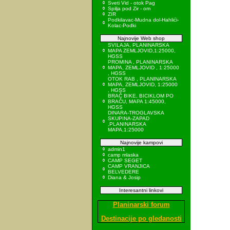
Sveti Vid - otok Pag
Spilja pod Zir - om
ZIR
Podkilavac-Mudna dol-Hahlići-
Kolac-Podki
Najnovije Web shop
SVILAJA, PLANINARSKA
MAPA ZEMLJOVID,1:25000,
HGSS
PROMINA , PLANINARSKA
MAPA, ZEMLJOVID , 1:25000
, HGSS
OTOK RAB , PLANINARSKA
MAPA, ZEMLJOVID, 1:25000
, HGSS
BRAČ BIKE, BICIKLOM PO
BRAČU, MAPA 1:45000,
HGSS
DINARA-TROGLAVSKA
SKUPINA-ZAPAD
,PLANINARSKA
MAPA,1:25000
Najnovije kampovi
admin1
camp mlaska
CAMP SEGET
CAMP VRANJICA
BELVEDERE
Diana & Josip
Interesantni linkovi
Planinarski forum
Destinacije po gledanosti