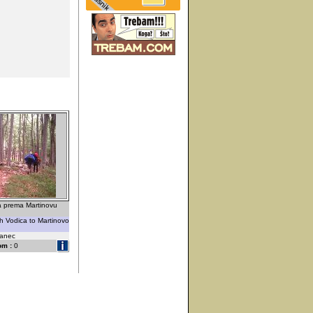
ca prema Martinovu
h Vodica to Martinovo
vanec
om :
0