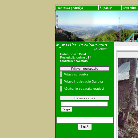
Planinska područja
Županije
Baza slika
Dobro došli :
Gost
Posjetitelja online :
34
Statistika :
AWstats
Prijave i registracije
Prijava suradnika
Prijave i registracije članova
Ažuriranje podataka gradovi
Tražilica - crtice