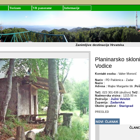
Turizam
VR panorame
Informacije
Zanimljive destinacije Hrvatska
Planinarsko skloni
Vodice
Kontakt osoba :
Valter Morović
Naziv :
PD Paklenica - Zadar
Naziv :
Adresa :
Majke Margarite bb ,
Poš
Tel1 :
023 301-636 (društvo)
Tel2 
Nadmorska visina :
1215.00 m
Južni Velebit
Područje :
Zadarska
Županija :
Starigrad
Okolni gradovi :
PREGLED
ČLANC