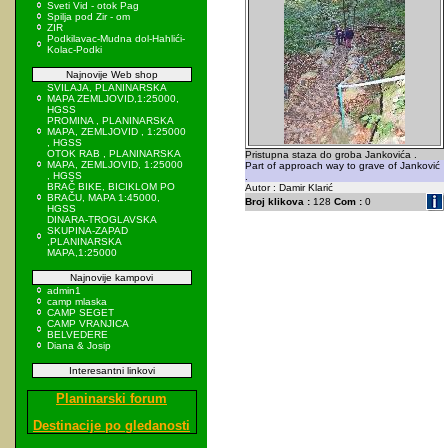
Sveti Vid - otok Pag
Spilja pod Zir - om
ZIR
Podkilavac-Mudna dol-Hahlići-
Kolac-Podki
Najnovije Web shop
SVILAJA, PLANINARSKA
MAPA ZEMLJOVID,1:25000,
HGSS
PROMINA , PLANINARSKA
MAPA, ZEMLJOVID , 1:25000
, HGSS
OTOK RAB , PLANINARSKA
Pristupna staza do groba Jankovića .
MAPA, ZEMLJOVID, 1:25000
Part of approach way to grave of Janković
, HGSS
.
BRAČ BIKE, BICIKLOM PO
Autor : Damir Klarić
BRAČU, MAPA 1:45000,
Broj klikova :
128
Com :
0
HGSS
DINARA-TROGLAVSKA
SKUPINA-ZAPAD
,PLANINARSKA
MAPA,1:25000
Najnovije kampovi
admin1
camp mlaska
CAMP SEGET
CAMP VRANJICA
BELVEDERE
Diana & Josip
Interesantni linkovi
Planinarski forum
Destinacije po gledanosti