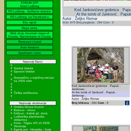
FORUM OFF
Grad Ludbreg
Kod Jankovićeve grobnice . Papu
PD Ludbreg - službene stranice
At the tomb of Janković . Papuk
PD Ludbreg- na Facebook-u
Autor : Željko Remar
Eko vijesti
Sl.br: 675 Broj pregleda : 294 Com : 0
Mapa weba
Web shop mountain maps of
Croatia, Wanderkarte of Croatia
Restorani i hoteli
Auto kampovi
Apartmani i sobe
Najnoviji članci
Srednji Velebit
Sjeverni Velebit
Dramatično u snježnoj mećavi
na 2500 ndm
Kod Jankovićeve grobnice . Papuk .
Jankovac .
At the tomb of Janković . Papuk .
Češka smrčkovica
Jankovac .
Autor : Željko Remar
Broj klikova :
294
Com :
0
Najnovije destinacije
Omiska Dinara Kruzno
Biokovo - vrhovi
Križevci - Kalnik (pl. dom)
Ludbreška planinarska
obilaznica
Krma - Triglav 4/5.10.2008
Slovenija
Egeria put - Hrvatska - Iovia