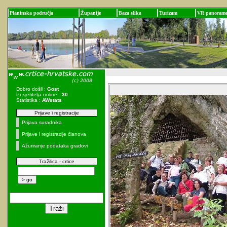
Planinska područja
Županije
Baza slika
Turizam
VR panoram
Dobro došli :
Gost
Posjetitelja online :
30
Statistika :
AWstats
Prijave i registracije
Prijava suradnika
Prijave i registracije članova
Ažuriranje podataka gradovi
Tražilica - crtice