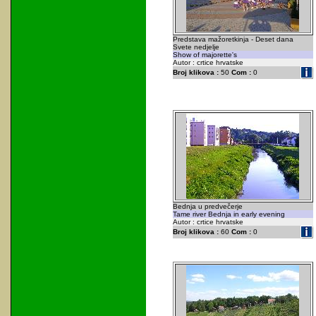
Predstava mažoretkinja - Deset dana
Svete nedjelje
Show of majorette's
Autor : crtice hrvatske
Broj klikova :
50
Com :
0
Bednja u predvečerje
Tame river Bednja in early evening
Autor : crtice hrvatske
Broj klikova :
60
Com :
0