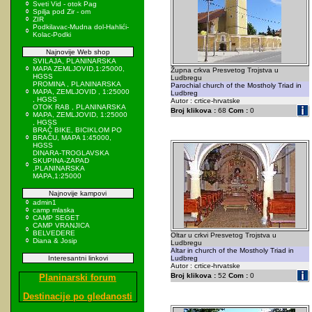
Sveti Vid - otok Pag
Spilja pod Zir - om
ZIR
Podkilavac-Mudna dol-Hahlići-
Kolac-Podki
Najnovije Web shop
SVILAJA, PLANINARSKA
MAPA ZEMLJOVID,1:25000,
Župna crkva Presvetog Trojstva u
HGSS
Ludbregu
PROMINA , PLANINARSKA
Parochial church of the Mostholy Triad in
MAPA, ZEMLJOVID , 1:25000
Ludbreg
, HGSS
Autor : crtice-hrvatske
OTOK RAB , PLANINARSKA
Broj klikova :
68
Com :
0
MAPA, ZEMLJOVID, 1:25000
, HGSS
BRAČ BIKE, BICIKLOM PO
BRAČU, MAPA 1:45000,
HGSS
DINARA-TROGLAVSKA
SKUPINA-ZAPAD
,PLANINARSKA
MAPA,1:25000
Najnovije kampovi
admin1
camp mlaska
CAMP SEGET
CAMP VRANJICA
BELVEDERE
Oltar u crkvi Presvetog Trojstva u
Diana & Josip
Ludbregu
Altar in church of the Mostholy Triad in
Interesantni linkovi
Ludbreg
Autor : crtice-hrvatske
Broj klikova :
52
Com :
0
Planinarski forum
Destinacije po gledanosti