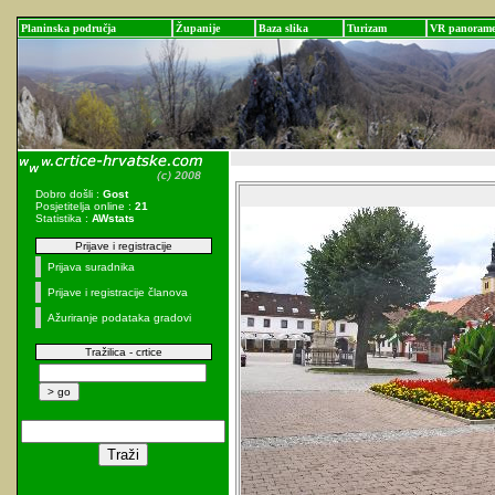
Planinska područja
Županije
Baza slika
Turizam
VR panoram
Dobro došli :
Gost
Posjetitelja online :
21
Statistika :
AWstats
Prijave i registracije
Prijava suradnika
Prijave i registracije članova
Ažuriranje podataka gradovi
Tražilica - crtice