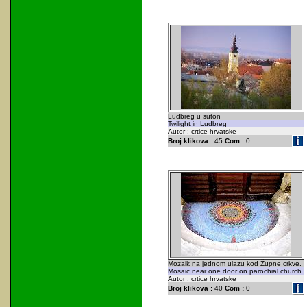
Ludbreg u suton
Twilight in Ludbreg
Autor : crtice-hrvatske
Broj klikova :
45
Com :
0
Mozaik na jednom ulazu kod Župne crkve.
Mosaic near one door on parochial church
Autor : crtice hrvatske
Broj klikova :
40
Com :
0