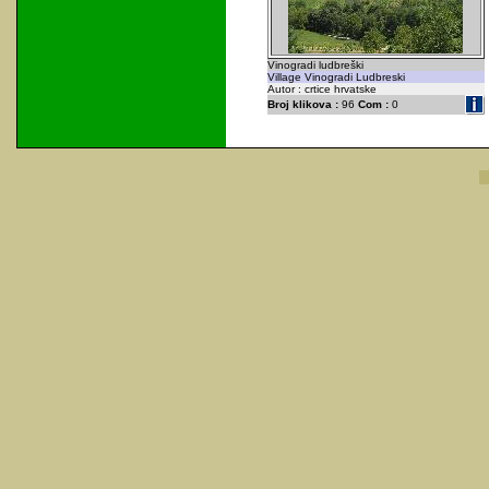
Vinogradi ludbreški
Village Vinogradi Ludbreski
Autor : crtice hrvatske
Broj klikova :
96
Com :
0