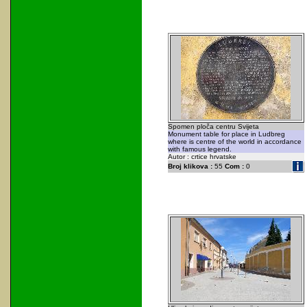
Spomen ploča centru Svijeta
Monument table for place in Ludbreg
where is centre of the world in accordance
with famous legend.
Autor : crtice hrvatske
Broj klikova :
55
Com :
0