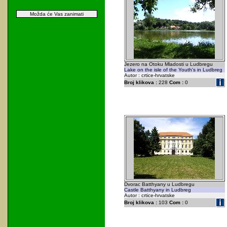
Možda će Vas zanimati
Jezero na Otoku Mladosti u Ludbregu
Lake on the isle of the Youth's in Ludbreg
Autor : crtice-hrvatske
Broj klikova :
228
Com :
0
Dvorac Batthyany u Ludbregu
Castle Batthyany in Ludbreg
Autor : crtice-hrvatske
Broj klikova :
103
Com :
0