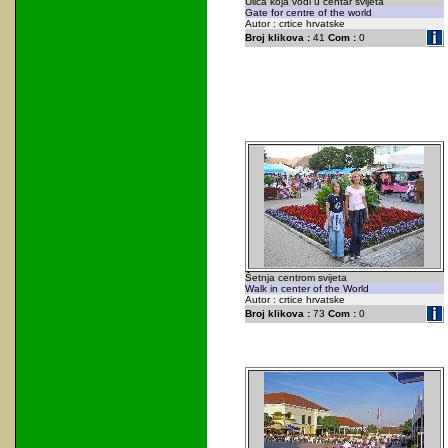
Ulica koja vodi u centar svijeta
Gate for centre of the world
Autor : crtice hrvatske
Broj klikova :
41
Com :
0
Šetnja centrom svijeta
Walk in center of the World
Autor : crtice hrvatske
Broj klikova :
73
Com :
0