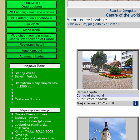
FORUM OFF
Grad Ludbreg
Centar Svijeta
PD Ludbreg - službene stranice
Centre of the world
PD Ludbreg- na Facebook-u
Autor : crtice-hrvatske
Eko vijesti
Sl.br: 477 Broj pregleda : 75 Com : 0
Mapa weba
Web shop mountain maps of
Croatia, Wanderkarte of Croatia
Restorani i hoteli
Auto kampovi
Apartmani i sobe
Najnoviji članci
Srednji Velebit
Sjeverni Velebit
Dramatično u snježnoj mećavi
na 2500 ndm
Centar Svijeta
Centre of the world
Autor : crtice-hrvatske
Češka smrčkovica
Broj klikova :
75
Com :
0
Najnovije destinacije
Omiska Dinara Kruzno
Biokovo - vrhovi
Križevci - Kalnik (pl. dom)
Ludbreška planinarska
obilaznica
Krma - Triglav 4/5.10.2008
Slovenija
Egeria put - Hrvatska - Iovia