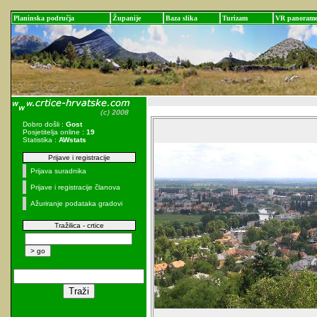
Planinska područja
Županije
Baza slika
Turizam
VR panoram
Dobro došli :
Gost
Posjetitelja online :
19
Statistika :
AWstats
Prijave i registracije
Prijava suradnika
Prijave i registracije članova
Ažuriranje podataka gradovi
Tražilica - crtice