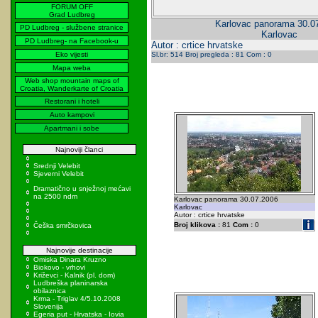
FORUM OFF
Grad Ludbreg
Karlovac panorama 30.0
PD Ludbreg - službene stranice
Karlovac
PD Ludbreg- na Facebook-u
Autor : crtice hrvatske
Eko vijesti
Sl.br: 514 Broj pregleda : 81 Com : 0
Mapa weba
Web shop mountain maps of
Croatia, Wanderkarte of Croatia
Restorani i hoteli
Auto kampovi
Apartmani i sobe
Najnoviji članci
Srednji Velebit
Sjeverni Velebit
Dramatično u snježnoj mećavi
na 2500 ndm
Karlovac panorama 30.07.2006
Karlovac
Autor : crtice hrvatske
Broj klikova :
81
Com :
0
Češka smrčkovica
Najnovije destinacije
Omiska Dinara Kruzno
Biokovo - vrhovi
Križevci - Kalnik (pl. dom)
Ludbreška planinarska
obilaznica
Krma - Triglav 4/5.10.2008
Slovenija
Egeria put - Hrvatska - Iovia