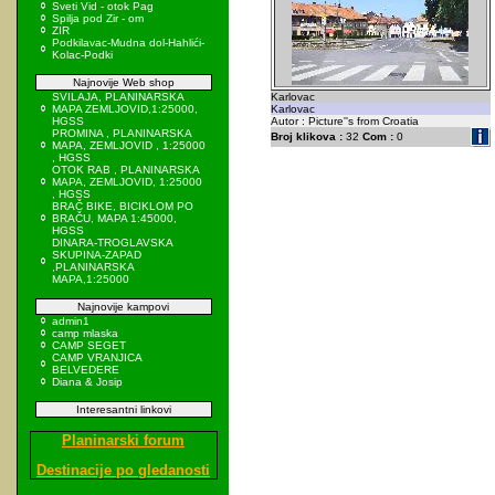
Sveti Vid - otok Pag
Spilja pod Zir - om
ZIR
Podkilavac-Mudna dol-Hahlići-
Kolac-Podki
Najnovije Web shop
SVILAJA, PLANINARSKA
Karlovac
MAPA ZEMLJOVID,1:25000,
Karlovac
HGSS
Autor : Picture''s from Croatia
PROMINA , PLANINARSKA
Broj klikova :
32
Com :
0
MAPA, ZEMLJOVID , 1:25000
, HGSS
OTOK RAB , PLANINARSKA
MAPA, ZEMLJOVID, 1:25000
, HGSS
BRAČ BIKE, BICIKLOM PO
BRAČU, MAPA 1:45000,
HGSS
DINARA-TROGLAVSKA
SKUPINA-ZAPAD
,PLANINARSKA
MAPA,1:25000
Najnovije kampovi
admin1
camp mlaska
CAMP SEGET
CAMP VRANJICA
BELVEDERE
Diana & Josip
Interesantni linkovi
Planinarski forum
Destinacije po gledanosti