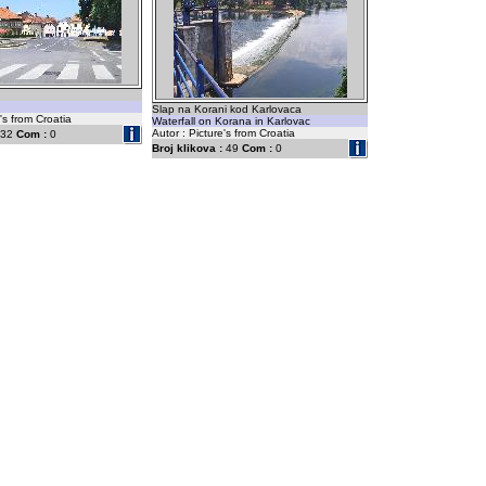
Slap na Korani kod Karlovaca
''s from Croatia
Waterfall on Korana in Karlovac
Autor : Picture's from Croatia
32
Com :
0
Broj klikova :
49
Com :
0