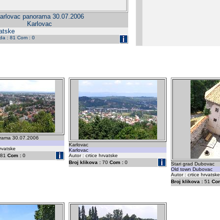
arlovac panorama 30.07.2006
Karlovac
vatske
eda : 81 Com : 0
orama 30.07.2006
Karlovac
hrvatske
Karlovac
81
Com :
0
Autor : crtice hrvatske
Broj klikova :
70
Com :
0
Stari grad Dubovac
Old town Dubovac
Autor : crtice hrvatske
Broj klikova :
51
Com