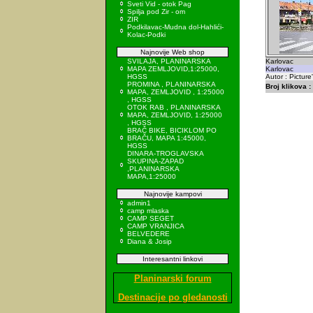
Sveti Vid - otok Pag
Spilja pod Zir - om
ZIR
Podkilavac-Mudna dol-Hahlići-
Kolac-Podki
Najnovije Web shop
SVILAJA, PLANINARSKA
Karlovac
MAPA ZEMLJOVID,1:25000,
Karlovac
HGSS
Autor : Picture
PROMINA , PLANINARSKA
Broj klikova :
MAPA, ZEMLJOVID , 1:25000
, HGSS
OTOK RAB , PLANINARSKA
MAPA, ZEMLJOVID, 1:25000
, HGSS
BRAČ BIKE, BICIKLOM PO
BRAČU, MAPA 1:45000,
HGSS
DINARA-TROGLAVSKA
SKUPINA-ZAPAD
,PLANINARSKA
MAPA,1:25000
Najnovije kampovi
admin1
camp mlaska
CAMP SEGET
CAMP VRANJICA
BELVEDERE
Diana & Josip
Interesantni linkovi
Planinarski forum
Destinacije po gledanosti