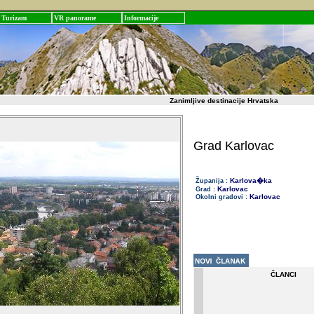
Turizam
VR panorame
Informacije
Zanimljive destinacije Hrvatska
Grad Karlovac
Karlova�ka
Županija :
Karlovac
Grad :
Karlovac
Okolni gradovi :
ČLANCI