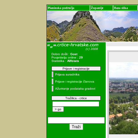
Planinska područja
Županije
Baza slika
Dobro došli :
Gost
Posjetitelja online :
29
Statistika :
AWstats
Prijave i registracije
Prijava suradnika
Prijave i registracije članova
Ažuriranje podataka gradovi
Tražilica - crtice