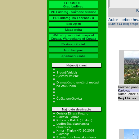
FORUM OFF
Grad Ludbreg
K
PD Ludbreg - službene stranice
PD Ludbreg- na Facebook-u
Autor : crtice hr
Eko vijesti
Sl.br: 514 Broj pregl
Mapa weba
Web shop mountain maps of
Croatia, Wanderkarte of Croatia
Restorani i hoteli
Auto kampovi
Apartmani i sobe
Najnoviji članci
Srednji Velebit
Sjeverni Velebit
Dramatično u snježnoj mećavi
na 2500 ndm
Karlovac pan
Karlovac
Autor : crtice 
Broj klikova :
Češka smrčkovica
Najnovije destinacije
Omiska Dinara Kruzno
Biokovo - vrhovi
Križevci - Kalnik (pl. dom)
Ludbreška planinarska
obilaznica
Krma - Triglav 4/5.10.2008
Slovenija
Egeria put - Hrvatska - Iovia