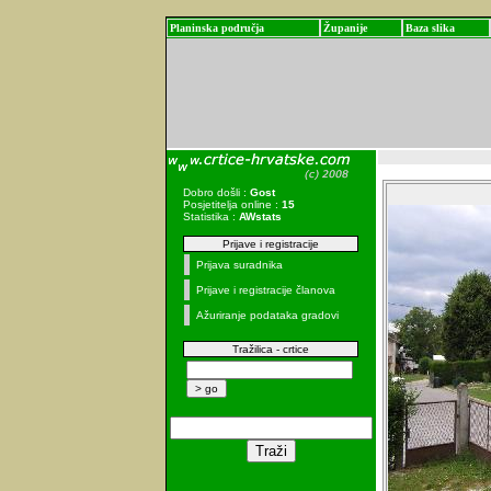
Planinska područja
Županije
Baza slika
Dobro došli :
Gost
Posjetitelja online :
15
Statistika :
AWstats
Prijave i registracije
Prijava suradnika
Prijave i registracije članova
Ažuriranje podataka gradovi
Tražilica - crtice