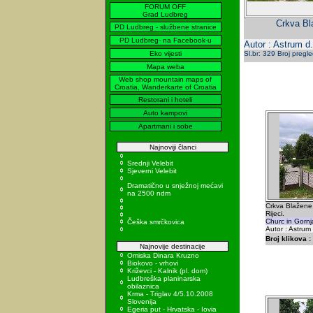
FORUM OFF
Grad Ludbreg
Crkva Bla
PD Ludbreg - službene stranice
PD Ludbreg- na Facebook-u
Autor : Astrum d.
Eko vijesti
Sl.br: 329 Broj pregl
Mapa weba
Web shop mountain maps of
Croatia, Wanderkarte of Croatia
Restorani i hoteli
Auto kampovi
Apartmani i sobe
Najnoviji članci
Srednji Velebit
Sjeverni Velebit
Dramatično u snježnoj mećavi
na 2500 ndm
Crkva Blažene 
Rijeci.
Churc in Gornj
Češka smrčkovica
Autor : Astrum
Broj klikova :
Najnovije destinacije
Omiska Dinara Kruzno
Biokovo - vrhovi
Križevci - Kalnik (pl. dom)
Ludbreška planinarska
obilaznica
Krma - Triglav 4/5.10.2008
Slovenija
Egeria put - Hrvatska - Iovia