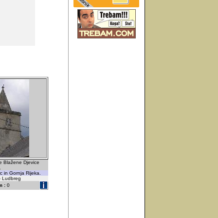
ve Blažene Djevice
.
c in Gornja Rijeka.
 - Ludbreg
 :
0