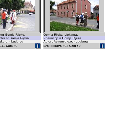
tru Gornje Rijeke.
Gornja Rijeka. Ljekarna.
nter of Gornja Rijeka.
Pharmacy in Gornja Rijeka.
 d.o.o. - Ludbreg
Autor : Astrum d.o.o. - Ludbreg
111
Com :
0
Broj klikova :
92
Com :
0