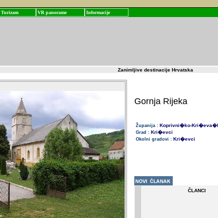
Turizam
VR panorame
Informacije
Zanimljive destinacije Hrvatska
Gornja Rijeka
Koprivni�ko-Kri�eva�
Županija :
Kri�evci
Grad :
Kri�evci
Okolni gradovi :
ČLANCI