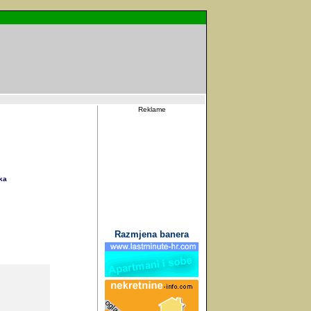
Reklame
ka
Razmjena banera