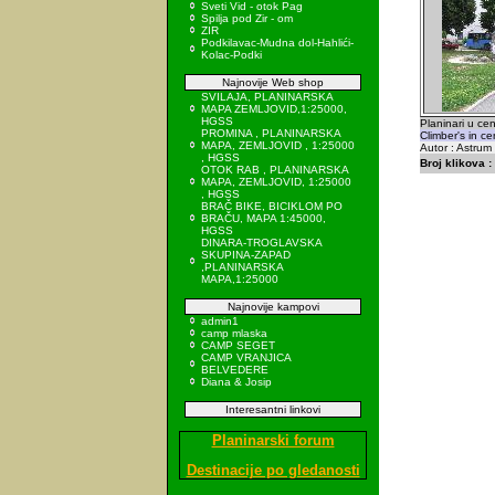
Sveti Vid - otok Pag
Spilja pod Zir - om
ZIR
Podkilavac-Mudna dol-Hahlići-
Kolac-Podki
Najnovije Web shop
SVILAJA, PLANINARSKA
MAPA ZEMLJOVID,1:25000,
HGSS
Planinari u cen
PROMINA , PLANINARSKA
Climber's in ce
MAPA, ZEMLJOVID , 1:25000
Autor : Astrum
, HGSS
Broj klikova :
OTOK RAB , PLANINARSKA
MAPA, ZEMLJOVID, 1:25000
, HGSS
BRAČ BIKE, BICIKLOM PO
BRAČU, MAPA 1:45000,
HGSS
DINARA-TROGLAVSKA
SKUPINA-ZAPAD
,PLANINARSKA
MAPA,1:25000
Najnovije kampovi
admin1
camp mlaska
CAMP SEGET
CAMP VRANJICA
BELVEDERE
Diana & Josip
Interesantni linkovi
Planinarski forum
Destinacije po gledanosti