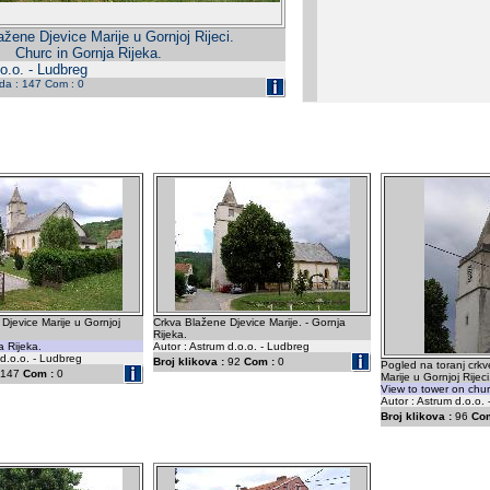
žene Djevice Marije u Gornjoj Rijeci.
Churc in Gornja Rijeka.
o.o. - Ludbreg
eda : 147 Com : 0
Djevice Marije u Gornjoj
Crkva Blažene Djevice Marije. - Gornja
Rijeka.
a Rijeka.
Autor : Astrum d.o.o. - Ludbreg
 d.o.o. - Ludbreg
Broj klikova :
92
Com :
0
Pogled na toranj crk
147
Com :
0
Marije u Gornjoj Rijeci
View to tower on chur
Autor : Astrum d.o.o.
Broj klikova :
96
Com