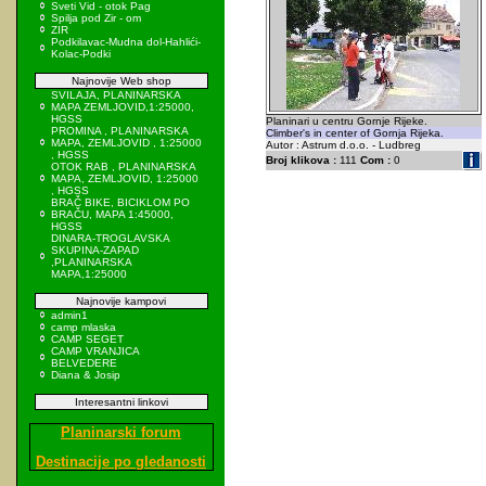
Sveti Vid - otok Pag
Spilja pod Zir - om
ZIR
Podkilavac-Mudna dol-Hahlići-
Kolac-Podki
Najnovije Web shop
SVILAJA, PLANINARSKA
MAPA ZEMLJOVID,1:25000,
HGSS
Planinari u centru Gornje Rijeke.
PROMINA , PLANINARSKA
Climber's in center of Gornja Rijeka.
MAPA, ZEMLJOVID , 1:25000
Autor : Astrum d.o.o. - Ludbreg
, HGSS
Broj klikova :
111
Com :
0
OTOK RAB , PLANINARSKA
MAPA, ZEMLJOVID, 1:25000
, HGSS
BRAČ BIKE, BICIKLOM PO
BRAČU, MAPA 1:45000,
HGSS
DINARA-TROGLAVSKA
SKUPINA-ZAPAD
,PLANINARSKA
MAPA,1:25000
Najnovije kampovi
admin1
camp mlaska
CAMP SEGET
CAMP VRANJICA
BELVEDERE
Diana & Josip
Interesantni linkovi
Planinarski forum
Destinacije po gledanosti