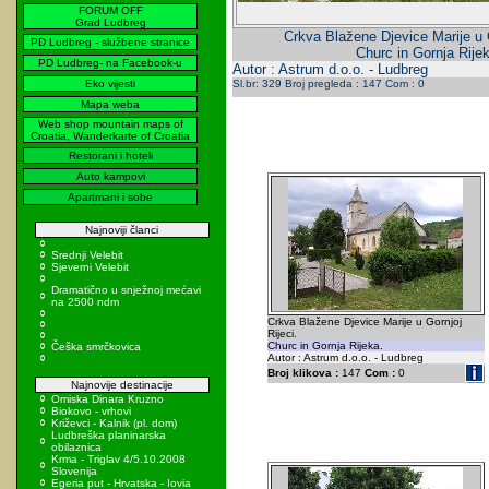
FORUM OFF
Grad Ludbreg
Crkva Blažene Djevice Marije u G
PD Ludbreg - službene stranice
Churc in Gornja Rije
PD Ludbreg- na Facebook-u
Autor : Astrum d.o.o. - Ludbreg
Eko vijesti
Sl.br: 329 Broj pregleda : 147 Com : 0
Mapa weba
Web shop mountain maps of
Croatia, Wanderkarte of Croatia
Restorani i hoteli
Auto kampovi
Apartmani i sobe
Najnoviji članci
Srednji Velebit
Sjeverni Velebit
Dramatično u snježnoj mećavi
na 2500 ndm
Crkva Blažene Djevice Marije u Gornjoj
Rijeci.
Churc in Gornja Rijeka.
Češka smrčkovica
Autor : Astrum d.o.o. - Ludbreg
Broj klikova :
147
Com :
0
Najnovije destinacije
Omiska Dinara Kruzno
Biokovo - vrhovi
Križevci - Kalnik (pl. dom)
Ludbreška planinarska
obilaznica
Krma - Triglav 4/5.10.2008
Slovenija
Egeria put - Hrvatska - Iovia