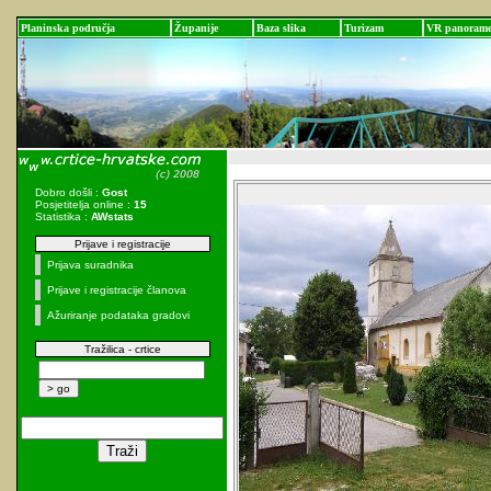
Planinska područja
Županije
Baza slika
Turizam
VR panoram
Dobro došli :
Gost
Posjetitelja online :
15
Statistika :
AWstats
Prijave i registracije
Prijava suradnika
Prijave i registracije članova
Ažuriranje podataka gradovi
Tražilica - crtice