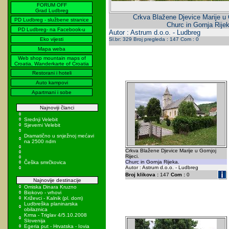
FORUM OFF
Grad Ludbreg
Crkva Blažene Djevice Marije u G
PD Ludbreg - službene stranice
Churc in Gornja Rije
PD Ludbreg- na Facebook-u
Autor : Astrum d.o.o. - Ludbreg
Eko vijesti
Sl.br: 329 Broj pregleda : 147 Com : 0
Mapa weba
Web shop mountain maps of
Croatia, Wanderkarte of Croatia
Restorani i hoteli
Auto kampovi
Apartmani i sobe
Najnoviji članci
Srednji Velebit
Sjeverni Velebit
Dramatično u snježnoj mećavi
na 2500 ndm
Crkva Blažene Djevice Marije u Gornjoj
Rijeci.
Churc in Gornja Rijeka.
Češka smrčkovica
Autor : Astrum d.o.o. - Ludbreg
Broj klikova :
147
Com :
0
Najnovije destinacije
Omiska Dinara Kruzno
Biokovo - vrhovi
Križevci - Kalnik (pl. dom)
Ludbreška planinarska
obilaznica
Krma - Triglav 4/5.10.2008
Slovenija
Egeria put - Hrvatska - Iovia