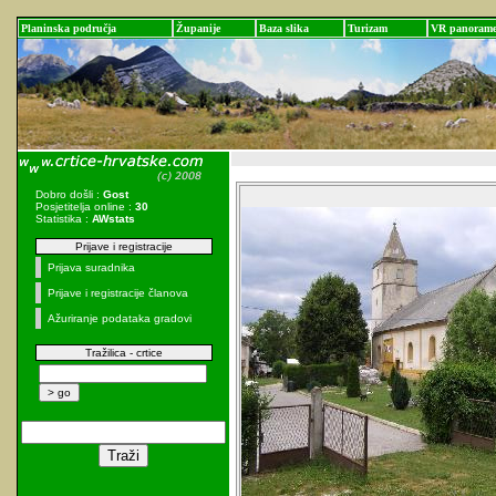
Planinska područja
Županije
Baza slika
Turizam
VR panoram
Dobro došli :
Gost
Posjetitelja online :
30
Statistika :
AWstats
Prijave i registracije
Prijava suradnika
Prijave i registracije članova
Ažuriranje podataka gradovi
Tražilica - crtice