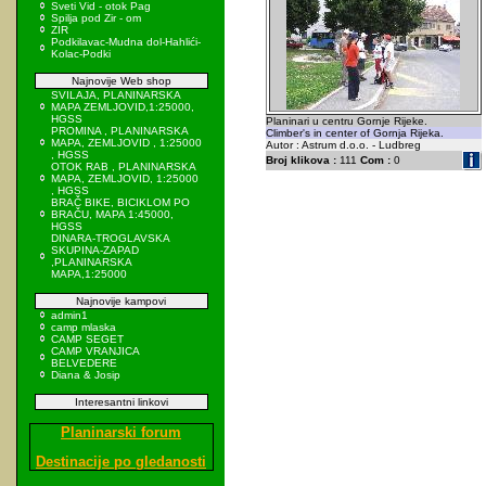
Sveti Vid - otok Pag
Spilja pod Zir - om
ZIR
Podkilavac-Mudna dol-Hahlići-
Kolac-Podki
Najnovije Web shop
SVILAJA, PLANINARSKA
MAPA ZEMLJOVID,1:25000,
HGSS
Planinari u centru Gornje Rijeke.
PROMINA , PLANINARSKA
Climber's in center of Gornja Rijeka.
MAPA, ZEMLJOVID , 1:25000
Autor : Astrum d.o.o. - Ludbreg
, HGSS
Broj klikova :
111
Com :
0
OTOK RAB , PLANINARSKA
MAPA, ZEMLJOVID, 1:25000
, HGSS
BRAČ BIKE, BICIKLOM PO
BRAČU, MAPA 1:45000,
HGSS
DINARA-TROGLAVSKA
SKUPINA-ZAPAD
,PLANINARSKA
MAPA,1:25000
Najnovije kampovi
admin1
camp mlaska
CAMP SEGET
CAMP VRANJICA
BELVEDERE
Diana & Josip
Interesantni linkovi
Planinarski forum
Destinacije po gledanosti