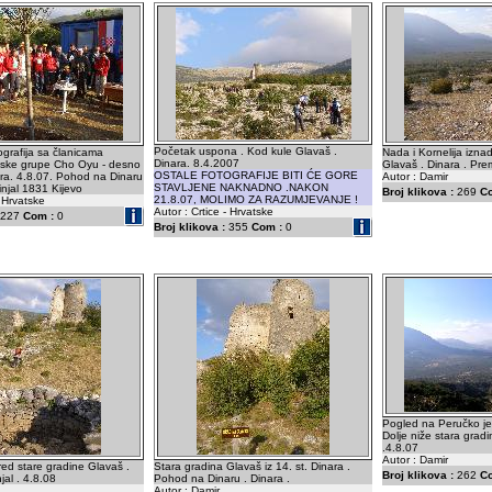
Početak uspona . Kod kule Glavaš .
ografija sa članicama
Nada i Kornelija izna
Dinara. 8.4.2007
nske grupe Cho Oyu - desno
Glavaš . Dinara . Pre
OSTALE FOTOGRAFIJE BITI ĆE GORE
ara. 4.8.07. Pohod na Dinaru
Autor : Damir
STAVLJENE NAKNADNO .NAKON
njal 1831 Kijevo
Broj klikova :
269
C
21.8.07, MOLIMO ZA RAZUMJEVANJE !
- Hrvatske
Autor : Crtice - Hrvatske
227
Com :
0
Broj klikova :
355
Com :
0
Pogled na Peručko je
Dolje niže stara grad
.4.8.07
Autor : Damir
red stare gradine Glavaš .
Stara gradina Glavaš iz 14. st. Dinara .
Broj klikova :
262
C
jal . 4.8.08
Pohod na Dinaru . Dinara .
Autor : Damir