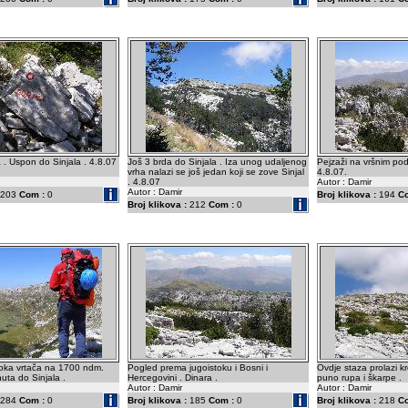
a . Uspon do Sinjala . 4.8.07
Još 3 brda do Sinjala . Iza unog udaljenog
Pejzaži na vršnim pod
vrha nalazi se još jedan koji se zove Sinjal
4.8.07.
. 4.8.07
Autor : Damir
Autor : Damir
203
Com :
0
Broj klikova :
194
C
Broj klikova :
212
Com :
0
oka vrtača na 1700 ndm.
Pogled prema jugoistoku i Bosni i
Ovdje staza prolazi k
uta do Sinjala .
Hercegovini . Dinara .
puno rupa i škarpe .
Autor : Damir
Autor : Damir
284
Com :
0
Broj klikova :
185
Com :
0
Broj klikova :
218
C