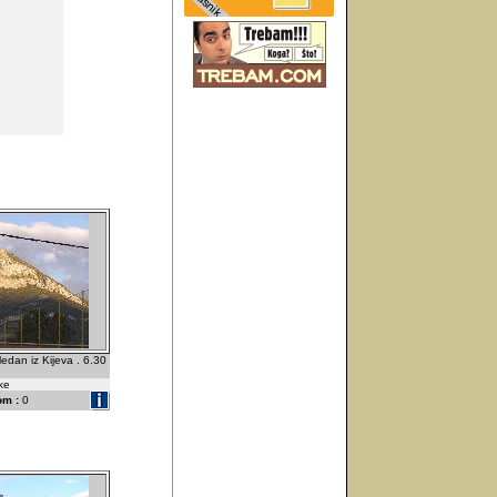
edan iz Kijeva . 6.30
ske
om :
0