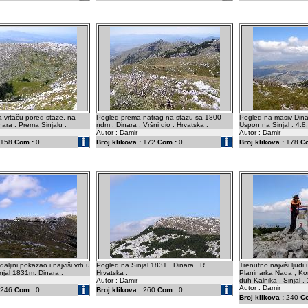
 vrtaču pored staze, na
Pogled prema natrag na stazu sa 1800
Pogled na masiv Dina
ara . Prema Sinjalu .
ndm . Dinara . Vršni dio . Hrvatska .
Uspon na Sinjal . 4.8
Autor : Damir
Autor : Damir
158
Com :
0
Broj klikova :
172
Com :
0
Broj klikova :
178
C
ljini pokazao i najviši vrh u
Pogled na Sinjal 1831 . Dinara . R.
Trenutno najviši ljudi 
injal 1831m. Dinara .
Hrvatska .
Planinarka Nada , Korn
Autor : Damir
duh Kalnika . Sinjal .
Autor : Damir
246
Com :
0
Broj klikova :
260
Com :
0
Broj klikova :
240
C