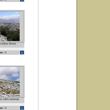
ručjima Dinare .
om :
0
roz oštro kamenje
om :
0