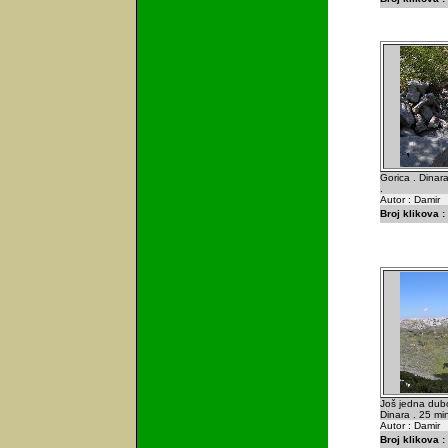
Gorica . Dinar
.
Autor : Damir
Broj klikova :
Još jedna dub
Dinara . 25 min
Autor : Damir
Broj klikova :