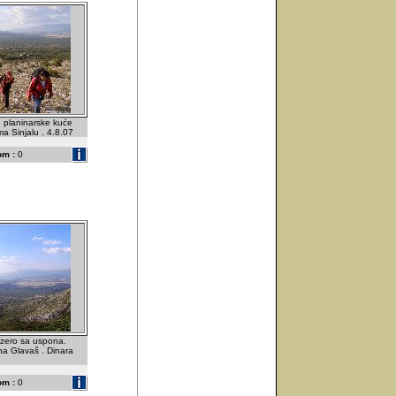
d planinarske kuće
ma Sinjalu . 4.8.07
om :
0
zero sa uspona.
ina Glavaš . Dinara
om :
0