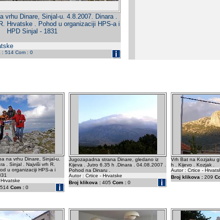
 vrhu Dinare, Sinjal-u. 4.8.2007. Dinara .
h R. Hrvatske . Pohod u organizaciji HPS-a i
HPD Sinjal - 1831
atske
a : 514 Com : 0
a na vrhu Dinare, Sinjal-u.
Jugozapadna strana Dinare, gledano iz
Vrh Bat na Kozjaku gl
a . Sinjal . Najviši vrh R.
Kijeva . Jutro 6.35 h .Dinara . 04.08.2007 .
h . Kijevo . Kozjak .
od u organizaciji HPS-a i
Pohod na Dinaru .
Autor : Crtice - Hrvat
831
Autor : Crtice - Hrvatske
Broj klikova :
209
C
- Hrvatske
Broj klikova :
405
Com :
0
514
Com :
0