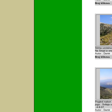
Broj klikova :
Strma uzvisina
Na Sinjal iz sm
Autor : Damir
Broj klikova :
Pogled nakon 
jugu . Svilaja
. 4.8.07
Autor : Damir