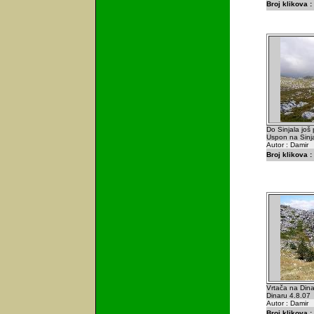
Broj klikova :
Do Sinjala još 
Uspon na Sinja
Autor : Damir
Broj klikova :
Vrtača na Din
Dinaru 4.8.07
Autor : Damir
Broj klikova :