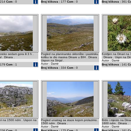
214
Com :
0
Broj klikova :
177
Com :
0
Broj klikova :
361
C
preko sedam gora ili 3 h .
Pogled na planinarsko sklonište i pastirsku
Kotrljen na Dinari na
l . Dinara .
kolibu te dio masiva Dinare u BIH . Dinara .
. Dinara . Uspn na Di
Uspon na Sinjal .
Autor : Damir
Autor : Damir
179
Com :
1
Broj klikova :
141
C
Broj klikova :
334
Com :
0
ari na 1500 ndm . Uspon na
Pogled unatrag sa staze kojom prolazimo.
Brdo i mjesto na Dina
1500 ndm . Dinara .
1600 ndm . Dinara .
Autor : Damir
Autor : Damir
236
Com :
0
Broj klikova :
175
Com :
0
Broj klikova :
161
C