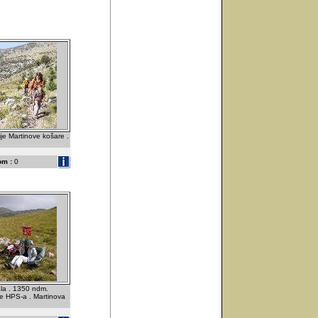
rije Martinove košare .
om :
0
ala . 1350 ndm.
be HPS-a . Martinova