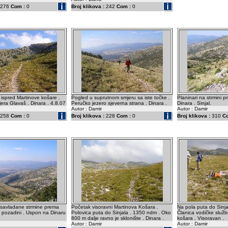
276
Com :
0
Broj klikova :
242
Com :
0
 ispred Martinove košare .
Pogled u suprutnom smjeru sa iste točke .
Planinari na strmini p
jera Glavaš . Dinara . 4.8.07
Peručko jezero sjeverna strana . Dinara .
Dinara . Sinjal.
Autor : Damir
Autor : Damir
258
Com :
0
Broj klikova :
228
Com :
0
Broj klikova :
310
C
savladane strmine prema
Početak visoravni Martinova Košara .
Na pola puta do Sinj
 u pozadini . Uspon na Dinaru
Polovica puta do Sinjala . 1350 ndm . Oko
Članica vodičke služ
800 m dalje ravno je sklonište . Dinara .
košara . Visoravan .
Autor : Damir
Autor : Damir