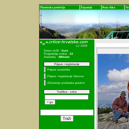
Planinska područja
Županije
Baza slika
Tu
Dobro došli :
Gost
Posjetitelja online :
22
Statistika :
AWstats
Prijave i registracije
Prijava suradnika
Prijave i registracije članova
Ažuriranje podataka gradovi
Tražilica - crtice