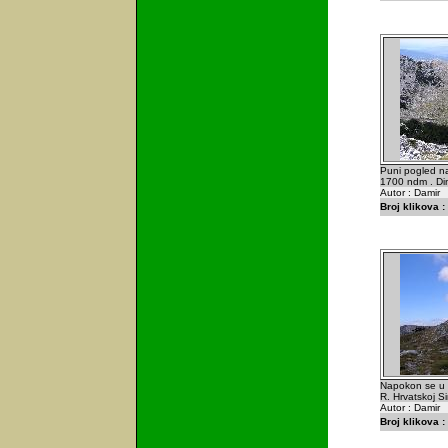
Puni pogled na
1700 ndm . Din
Autor : Damir
Broj klikova :
Napokon se u da
R. Hrvatskoj S
Autor : Damir
Broj klikova :