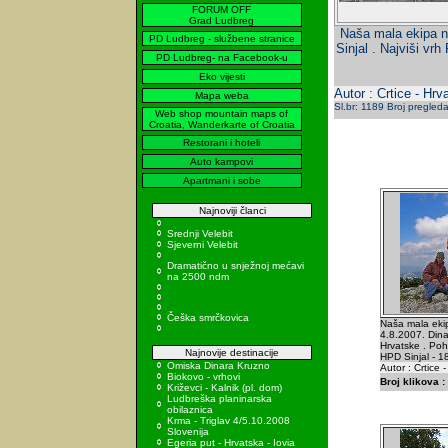
FORUM OFF
Grad Ludbreg
Naša mala ekipa na
PD Ludbreg - službene stranice
Sinjal . Najviši vr
PD Ludbreg- na Facebook-u
Eko vijesti
Autor : Crtice - Hrv
Mapa weba
Sl.br: 1189 Broj pregled
Web shop mountain maps of
Croatia, Wanderkarte of Croatia
Restorani i hoteli
Auto kampovi
Apartmani i sobe
Najnoviji članci
Srednji Velebit
Sjeverni Velebit
Dramatično u snježnoj mećavi
na 2500 ndm
Češka smrčkovica
Naša mala ekip
4.8.2007. Dinar
Hrvatske . Poh
Najnovije destinacije
HPD Sinjal - 1
Omiska Dinara Kruzno
Autor : Crtice 
Biokovo - vrhovi
Broj klikova :
Križevci - Kalnik (pl. dom)
Ludbreška planinarska
obilaznica
Krma - Triglav 4/5.10.2008
Slovenija
Egeria put - Hrvatska - Iovia