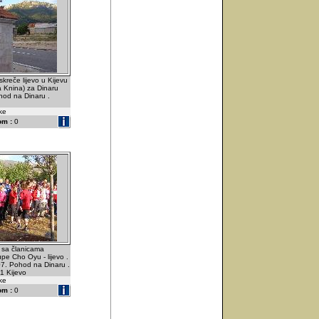
kreče lijevo u Kijevu
ra Knina) za Dinaru
od na Dinaru .
ske
om :
0
a sa članicama
pe Cho Oyu - lijevo .
07. Pohod na Dinaru .
1 Kijevo
ske
om :
0