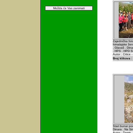
Možda će Vas zanimati
Zajednička fot
himalajske že
. Glavaš . Din
. HPS . HPD Si
Autor : Crtice 
Broj klikova :
Stari bunar po
Dinara . Na Sin
Autor : Damir