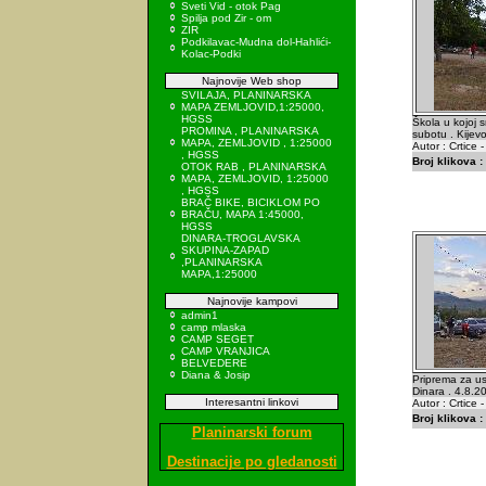
Sveti Vid - otok Pag
Spilja pod Zir - om
ZIR
Podkilavac-Mudna dol-Hahlići-
Kolac-Podki
Najnovije Web shop
SVILAJA, PLANINARSKA
MAPA ZEMLJOVID,1:25000,
HGSS
Škola u kojoj 
PROMINA , PLANINARSKA
subotu . Kijevo
MAPA, ZEMLJOVID , 1:25000
Autor : Crtice 
, HGSS
Broj klikova :
OTOK RAB , PLANINARSKA
MAPA, ZEMLJOVID, 1:25000
, HGSS
BRAČ BIKE, BICIKLOM PO
BRAČU, MAPA 1:45000,
HGSS
DINARA-TROGLAVSKA
SKUPINA-ZAPAD
,PLANINARSKA
MAPA,1:25000
Najnovije kampovi
admin1
camp mlaska
CAMP SEGET
CAMP VRANJICA
BELVEDERE
Diana & Josip
Priprema za us
Dinara . 4.8.2
Interesantni linkovi
Autor : Crtice 
Broj klikova :
Planinarski forum
Destinacije po gledanosti