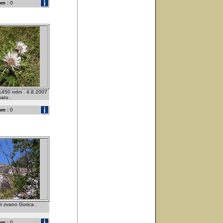
om :
0
 1450 ndm . 4.8.2007
naru .
om :
0
ri zvano Gorica .
om :
0