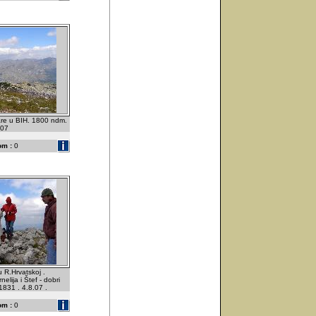
re u BIH. 1800 ndm.
.07
om :
0
u R.Hrvatskoj .
elija i Štef - dobri
 1831 . 4.8.07 .
om :
0