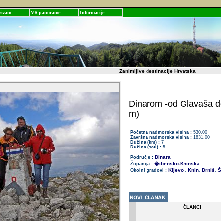
rizam
VR panorame
Informacije
Zanimljive destinacije Hrvatska
Dinarom -od Glavaša do
m)
Početna nadmorska visina :
530.00
Završna nadmorska visina :
1831.00
Dužina (km) :
7
Dužina (sati) :
5
Dinara
Područje :
�ibensko-Kninska
Županija :
Kijevo
Knin
Drniš
Š
Okolni gradovi :
,
,
,
ČLANCI