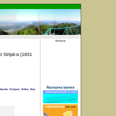
Reklame
 Sinjal-a (1831
Razmjena banera
ibenik
Civljane
Vrlika
Sinj
,
,
,