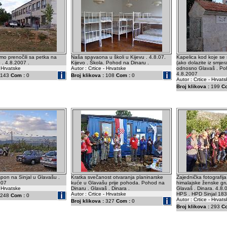
smo prenočili sa petka na
Naša spavaona u školi u Kijevu . 4.8.07.
Kapelica kod koje se s
 . 4.8.2007 .
Kijevo . Škola. Pohod na Dinaru .
(ako dolazite iz smje
- Hrvatske
Autor : Crtice - Hrvatske
odnosno Glavaš . Poh
4.8.2007
143
Com :
0
Broj klikova :
108
Com :
0
Autor : Crtice - Hrvat
Broj klikova :
199
C
pon na Sinjal u Glavašu .
Kratka svečanost otvaranja planinarske
Zajednička fotografij
007
kuće u Glavašu prije pohoda. Pohod na
himalajske ženske gru
- Hrvatske
Dinaru . Glavaš . Dinara .
Glavaš . Dinara. 4.8.
Autor : Crtice - Hrvatske
HPS . HPD Sinjal 183
248
Com :
0
Autor : Crtice - Hrvat
Broj klikova :
327
Com :
0
Broj klikova :
293
C