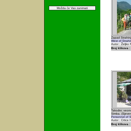
Možda će Vas zanimati
Zapad Strahinj
West of Strahi
Autor : Željko
Broj klikova :
Također, veoma
Simba. (Sjever
Personnel of S
Autor : Crtice 
Broj klikova :