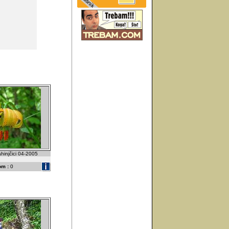
rahinjčici 04-2005
om :
0