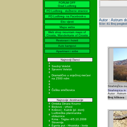
FORUM OFF
Grad Ludbreg
PD Ludbreg - službene stranice
PD Ludbreg- na Facebook-u
Autor : Astrum d
Eko vijesti
Sl.br: 41 Broj pregle
Mapa weba
Web shop mountain maps of
Croatia, Wanderkarte of Croatia
Restorani i hoteli
Auto kampovi
Apartmani i sobe
Najnoviji članci
Srednji Velebit
Sjeverni Velebit
Dramatično u snježnoj mećavi
na 2500 ndm
Strahinjčica o
Češka smrčkovica
Strahinjcica i
Autor : Astru
Broj klikova :
Najnovije destinacije
Omiska Dinara Kruzno
Biokovo - vrhovi
Križevci - Kalnik (pl. dom)
Ludbreška planinarska
obilaznica
Krma - Triglav 4/5.10.2008
Slovenija
Egeria put - Hrvatska - Iovia