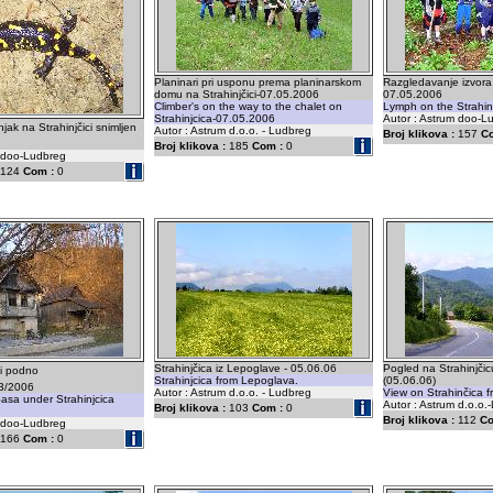
Planinari pri usponu prema planinarskom
Razgledavanje izvora n
domu na Strahinjčici-07.05.2006
07.05.2006
Climber's on the way to the chalet on
Lymph on the Strahin
Strahinjcica-07.05.2006
Autor : Astrum doo-L
jak na Strahinjčici snimljen
Autor : Astrum d.o.o. - Ludbreg
Broj klikova :
157
C
Broj klikova :
185
Com :
0
m doo-Ludbreg
124
Com :
0
Strahinjčica iz Lepoglave - 05.06.06
Pogled na Strahinjčic
i podno
Strahinjcica from Lepoglava.
(05.06.06)
03/2006
Autor : Astrum d.o.o. - Ludbreg
View on Strahinčica f
asa under Strahinjcica
Autor : Astrum d.o.o.
Broj klikova :
103
Com :
0
Broj klikova :
112
Co
m doo-Ludbreg
166
Com :
0