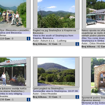
čice i Brezovica u pozadini.
Pogled na jug Strahinjčice iz Krapine-sa
Nakon spusta sa vrha 
njčica and Brezovica
Brezovice.
osvježenje se može do
 Remar
View to the south of Strahinjcica from
odmah podno planine
Krapina, Brezovica.
After You come down 
118
Com :
0
Autor : Astrum d.o.o. - Ludbreg
Strahinjcica in Simba
Autor : Crtice Hrvatsk
Broj klikova :
92
Com :
0
Broj klikova :
92
Com
 ljubazno osoblje kafića
Ljetni pogled na Strahinjčicu.
na strana Strahinčice.)
Summerlike view to Strahinjcica. 18.07.06
imba is very obliging.
Autor : Crtice-Hrvatske
Hrvatske
Broj klikova :
93
Com :
0
Spomenik podno Strah
156
Com :
1
(Sjeverna strana).
Memorial at the bottom