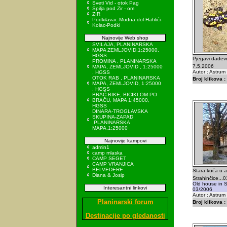
Sveti Vid - otok Pag
Spilja pod Zir - om
ZIR
Podkilavac-Mudna dol-Hahlići-
Kolac-Podki
Najnovije Web shop
SVILAJA, PLANINARSKA
MAPA ZEMLJOVID,1:25000,
HGSS
Pjegavi dadevn
PROMINA , PLANINARSKA
7.5.2006
MAPA, ZEMLJOVID , 1:25000
Autor : Astru
, HGSS
OTOK RAB , PLANINARSKA
Broj klikova :
MAPA, ZEMLJOVID, 1:25000
, HGSS
BRAČ BIKE, BICIKLOM PO
BRAČU, MAPA 1:45000,
HGSS
DINARA-TROGLAVSKA
SKUPINA-ZAPAD
,PLANINARSKA
MAPA,1:25000
Najnovije kampovi
admin1
camp mlaska
CAMP SEGET
CAMP VRANJICA
BELVEDERE
Stara kuća u a
Diana & Josip
Strahinčice...
Old house in S
Interesantni linkovi
03/2006
Autor : Astru
Planinarski forum
Broj klikova :
Destinacije po gledanosti