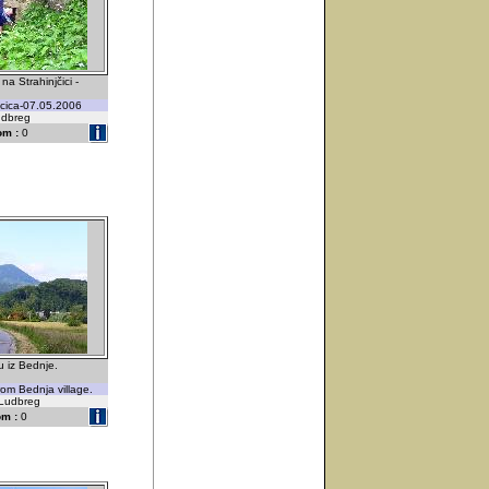
a Strahinjčici -
cica-07.05.2006
udbreg
om :
0
u iz Bednje.
rom Bednja village.
-Ludbreg
m :
0