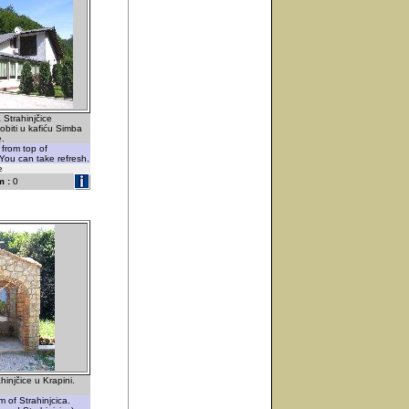
Strahinjčice
biti u kafiću Simba
.
from top of
 You can take refresh.
e
 :
0
injčice u Krapini.
 of Strahinjcica.