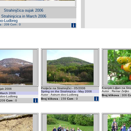
Strahinjčica oujak 2006
Strahinjcica in March 2006
oo-Ludbreg
da : 209 Com : 0
Kranjski Lijljan na St
Proljeće na Strahinjčici - 05/2006
ujak 2006
Autor : Remar Zeljko
Spring on the Strahinjcica - May 2006
n March 2006
Autor : Astrum doo-Ludbreg
Broj klikova :
306
C
m doo-Ludbreg
Broj klikova :
159
Com :
0
209
Com :
0