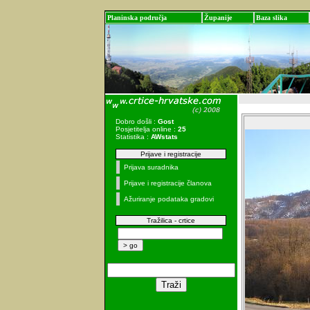
Planinska područja
Županije
Baza slika
Dobro došli :
Gost
Posjetitelja online :
25
Statistika :
AWstats
Prijave i registracije
Prijava suradnika
Prijave i registracije članova
Ažuriranje podataka gradovi
Tražilica - crtice