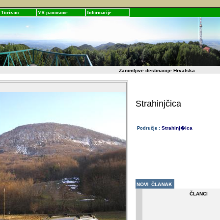
Turizam
VR panorame
Informacije
Zanimljive destinacije Hrvatska
Strahinjčica
Strahinj�ica
Područje :
ČLANCI