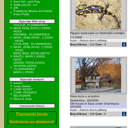
Sveti Vid - otok Pag
Spilja pod Zir - om
ZIR
Podkilavac-Mudna dol-Hahlići-
Kolac-Podki
Najnovije Web shop
SVILAJA, PLANINARSKA
MAPA ZEMLJOVID,1:25000,
HGSS
Pjegavi dadevnjak na Strahinjčici snimljen
PROMINA , PLANINARSKA
7.5.2006
MAPA, ZEMLJOVID , 1:25000
Autor : Astrum doo-Ludbreg
, HGSS
OTOK RAB , PLANINARSKA
Broj klikova :
124
Com :
0
MAPA, ZEMLJOVID, 1:25000
, HGSS
BRAČ BIKE, BICIKLOM PO
BRAČU, MAPA 1:45000,
HGSS
DINARA-TROGLAVSKA
SKUPINA-ZAPAD
,PLANINARSKA
MAPA,1:25000
Najnovije kampovi
admin1
camp mlaska
CAMP SEGET
CAMP VRANJICA
BELVEDERE
Stara kuća u ai podno
Diana & Josip
Strahinčice...03/2006
Old house in Sasa under Strahinjcica
Interesantni linkovi
03/2006
Autor : Astrum doo-Ludbreg
Planinarski forum
Broj klikova :
166
Com :
0
Destinacije po gledanosti