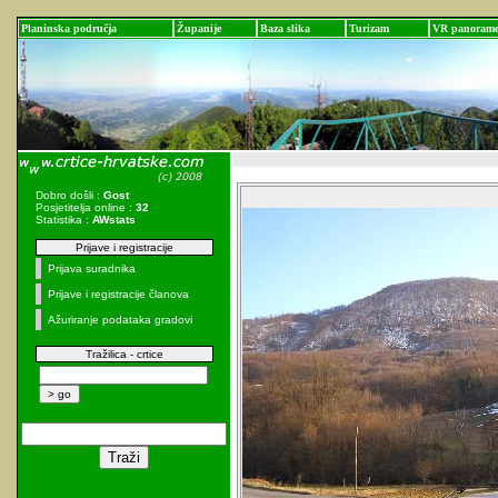
Planinska područja
Županije
Baza slika
Turizam
VR panoram
Dobro došli :
Gost
Posjetitelja online :
32
Statistika :
AWstats
Prijave i registracije
Prijava suradnika
Prijave i registracije članova
Ažuriranje podataka gradovi
Tražilica - crtice