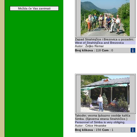
Možda će Vas zanimati
Zapad Strahinjčice i Brezovica u pozadini.
West of Strahinjčica and Brezovica
Autor : Željko Remar
Broj klikova :
118
Com :
0
Također, veoma ljubazno osoblje kafića
Simba. (Sjeverna strana Strahinčice.)
Personnel of Simba is very obliging.
Autor : Crtice Hrvatske
Broj klikova :
156
Com :
1