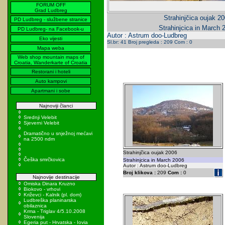
FORUM OFF
Grad Ludbreg
Strahinjčica oujak 2
PD Ludbreg - službene stranice
Strahinjcica in March 
PD Ludbreg- na Facebook-u
Autor : Astrum doo-Ludbreg
Eko vijesti
Sl.br: 41 Broj pregleda : 209 Com : 0
Mapa weba
Web shop mountain maps of
Croatia, Wanderkarte of Croatia
Restorani i hoteli
Auto kampovi
Apartmani i sobe
Najnoviji članci
Srednji Velebit
Sjeverni Velebit
Dramatično u snježnoj mećavi
na 2500 ndm
Strahinjčica oujak 2006
Češka smrčkovica
Strahinjcica in March 2006
Autor : Astrum doo-Ludbreg
Broj klikova :
209
Com :
0
Najnovije destinacije
Omiska Dinara Kruzno
Biokovo - vrhovi
Križevci - Kalnik (pl. dom)
Ludbreška planinarska
obilaznica
Krma - Triglav 4/5.10.2008
Slovenija
Egeria put - Hrvatska - Iovia