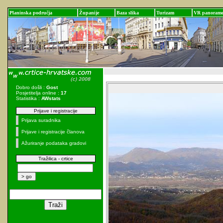
Planinska područja
Županije
Baza slika
Turizam
VR panoram
Dobro došli :
Gost
Posjetitelja online :
17
Statistika :
AWstats
Prijave i registracije
Prijava suradnika
Prijave i registracije članova
Ažuriranje podataka gradovi
Tražilica - crtice