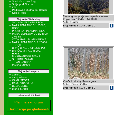
Sveti Vid - otok Pag
Spilja pod Zir - om
ZIR
Podkilavac-Mudna dol-Hahlići-
Kolac-Podki
Ravna gora sa sjeverozapadne strane .
Najnovije Web shop
Pogled sa 3 Žakla . 14.10.07.
Autor : Damir
SVILAJA, PLANINARSKA
MAPA ZEMLJOVID,1:25000,
Broj klikova :
145
Com :
0
HGSS
PROMINA , PLANINARSKA
MAPA, ZEMLJOVID , 1:25000
, HGSS
OTOK RAB , PLANINARSKA
MAPA, ZEMLJOVID, 1:25000
, HGSS
BRAČ BIKE, BICIKLOM PO
BRAČU, MAPA 1:45000,
HGSS
DINARA-TROGLAVSKA
SKUPINA-ZAPAD
,PLANINARSKA
MAPA,1:25000
Najnovije kampovi
admin1
camp mlaska
CAMP SEGET
Vrtača kod vrha Ravne gore.
CAMP VRANJICA
Autor : Remar Željko
BELVEDERE
Broj klikova :
128
Com :
0
Diana & Josip
Interesantni linkovi
Planinarski forum
Destinacije po gledanosti