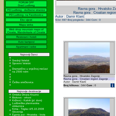
FORUM OFF
Grad Ludbreg
Ravna gora . Hrvatsko Za
PD Ludbreg - službene stranice
Ravna gora . Croatian region
PD Ludbreg- na Facebook-u
Autor : Damir Klarić
Eko vijesti
Sl.br: 697 Broj pregleda : 344 Com : 0
Mapa weba
Web shop mountain maps of
Croatia, Wanderkarte of Croatia
Restorani i hoteli
Auto kampovi
Apartmani i sobe
Najnoviji članci
Srednji Velebit
Sjeverni Velebit
Dramatično u snježnoj mećavi
na 2500 ndm
Ravna gora . Hrvatsko Zagorje .
Ravna gora . Croatian region Zagorje .
Autor : Damir Klarić
Češka smrčkovica
Broj klikova :
344
Com :
0
Najnovije destinacije
Omiska Dinara Kruzno
Biokovo - vrhovi
Križevci - Kalnik (pl. dom)
Ludbreška planinarska
obilaznica
Krma - Triglav 4/5.10.2008
Slovenija
Egeria put - Hrvatska - Iovia