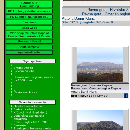
FORUM OFF
Grad Ludbreg
Ravna gora . Hrvatsko Za
PD Ludbreg - službene stranice
Ravna gora . Croatian region
PD Ludbreg- na Facebook-u
Autor : Damir Klarić
Eko vijesti
Sl.br: 697 Broj pregleda : 344 Com : 0
Mapa weba
Web shop mountain maps of
Croatia, Wanderkarte of Croatia
Restorani i hoteli
Auto kampovi
Apartmani i sobe
Najnoviji članci
Srednji Velebit
Sjeverni Velebit
Dramatično u snježnoj mećavi
na 2500 ndm
Ravna gora . Hrvatsko Zagorje .
Ravna gora . Croatian region Zagorje .
Autor : Damir Klarić
Češka smrčkovica
Broj klikova :
344
Com :
0
Najnovije destinacije
Omiska Dinara Kruzno
Biokovo - vrhovi
Križevci - Kalnik (pl. dom)
Ludbreška planinarska
obilaznica
Krma - Triglav 4/5.10.2008
Slovenija
Egeria put - Hrvatska - Iovia