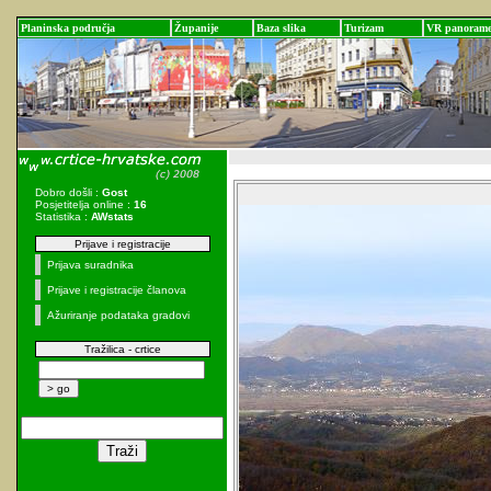
Planinska područja
Županije
Baza slika
Turizam
VR panoram
Dobro došli :
Gost
Posjetitelja online :
16
Statistika :
AWstats
Prijave i registracije
Prijava suradnika
Prijave i registracije članova
Ažuriranje podataka gradovi
Tražilica - crtice