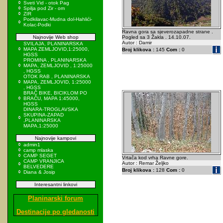
Sveti Vid - otok Pag
Spilja pod Zir - om
ZIR
Podkilavac-Mudna dol-Hahlići-
Kolac-Podki
Ravna gora sa sjeverozapadne strane .
Najnovije Web shop
Pogled sa 3 Žakla . 14.10.07.
Autor : Damir
SVILAJA, PLANINARSKA
MAPA ZEMLJOVID,1:25000,
Broj klikova :
145
Com :
0
HGSS
PROMINA , PLANINARSKA
MAPA, ZEMLJOVID , 1:25000
, HGSS
OTOK RAB , PLANINARSKA
MAPA, ZEMLJOVID, 1:25000
, HGSS
BRAČ BIKE, BICIKLOM PO
BRAČU, MAPA 1:45000,
HGSS
DINARA-TROGLAVSKA
SKUPINA-ZAPAD
,PLANINARSKA
MAPA,1:25000
Najnovije kampovi
admin1
camp mlaska
CAMP SEGET
Vrtača kod vrha Ravne gore.
CAMP VRANJICA
Autor : Remar Željko
BELVEDERE
Broj klikova :
128
Com :
0
Diana & Josip
Interesantni linkovi
Planinarski forum
Destinacije po gledanosti