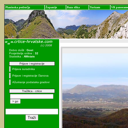
Planinska područja
Županije
Baza slika
Turizam
VR panoram
Dobro došli :
Gost
Posjetitelja online :
32
Statistika :
AWstats
Prijave i registracije
Prijava suradnika
Prijave i registracije članova
Ažuriranje podataka gradovi
Tražilica - crtice