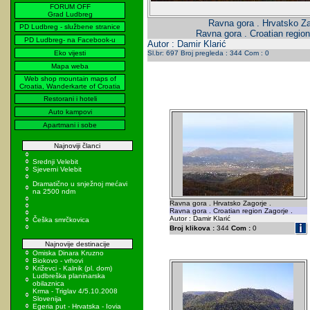
FORUM OFF
Grad Ludbreg
Ravna gora . Hrvatsko Za
PD Ludbreg - službene stranice
Ravna gora . Croatian region
PD Ludbreg- na Facebook-u
Autor : Damir Klarić
Eko vijesti
Sl.br: 697 Broj pregleda : 344 Com : 0
Mapa weba
Web shop mountain maps of
Croatia, Wanderkarte of Croatia
Restorani i hoteli
Auto kampovi
Apartmani i sobe
Najnoviji članci
Srednji Velebit
Sjeverni Velebit
Dramatično u snježnoj mećavi
na 2500 ndm
Ravna gora . Hrvatsko Zagorje .
Ravna gora . Croatian region Zagorje .
Autor : Damir Klarić
Češka smrčkovica
Broj klikova :
344
Com :
0
Najnovije destinacije
Omiska Dinara Kruzno
Biokovo - vrhovi
Križevci - Kalnik (pl. dom)
Ludbreška planinarska
obilaznica
Krma - Triglav 4/5.10.2008
Slovenija
Egeria put - Hrvatska - Iovia