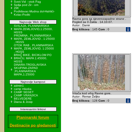
Sveti Vid - otok Pag
Spilja pod Zir - om
ZIR
Podkilavac-Mudna dol-Hahlići-
Kolac-Podki
Ravna gora sa sjeverozapadne strane .
Najnovije Web shop
Pogled sa 3 Žakla . 14.10.07.
Autor : Damir
SVILAJA, PLANINARSKA
MAPA ZEMLJOVID,1:25000,
Broj klikova :
145
Com :
0
HGSS
PROMINA , PLANINARSKA
MAPA, ZEMLJOVID , 1:25000
, HGSS
OTOK RAB , PLANINARSKA
MAPA, ZEMLJOVID, 1:25000
, HGSS
BRAČ BIKE, BICIKLOM PO
BRAČU, MAPA 1:45000,
HGSS
DINARA-TROGLAVSKA
SKUPINA-ZAPAD
,PLANINARSKA
MAPA,1:25000
Najnovije kampovi
admin1
camp mlaska
CAMP SEGET
Vrtača kod vrha Ravne gore.
CAMP VRANJICA
Autor : Remar Željko
BELVEDERE
Broj klikova :
128
Com :
0
Diana & Josip
Interesantni linkovi
Planinarski forum
Destinacije po gledanosti