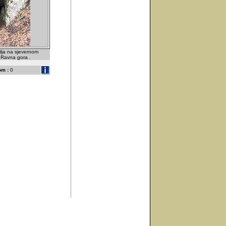
lja na sjevernom
 Ravna gora .
om :
0