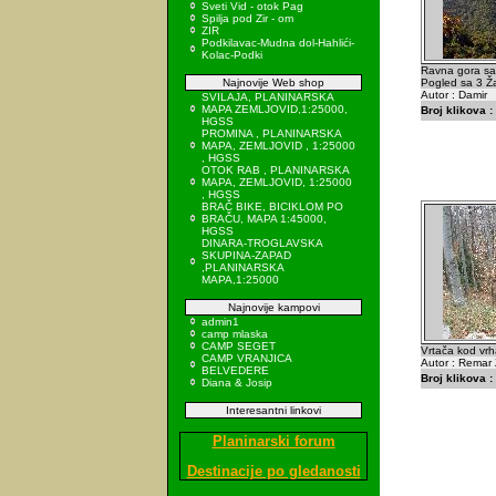
Sveti Vid - otok Pag
Spilja pod Zir - om
ZIR
Podkilavac-Mudna dol-Hahlići-
Kolac-Podki
Ravna gora sa
Najnovije Web shop
Pogled sa 3 Ža
Autor : Damir
SVILAJA, PLANINARSKA
MAPA ZEMLJOVID,1:25000,
Broj klikova :
HGSS
PROMINA , PLANINARSKA
MAPA, ZEMLJOVID , 1:25000
, HGSS
OTOK RAB , PLANINARSKA
MAPA, ZEMLJOVID, 1:25000
, HGSS
BRAČ BIKE, BICIKLOM PO
BRAČU, MAPA 1:45000,
HGSS
DINARA-TROGLAVSKA
SKUPINA-ZAPAD
,PLANINARSKA
MAPA,1:25000
Najnovije kampovi
admin1
camp mlaska
CAMP SEGET
Vrtača kod vr
CAMP VRANJICA
Autor : Remar 
BELVEDERE
Broj klikova :
Diana & Josip
Interesantni linkovi
Planinarski forum
Destinacije po gledanosti