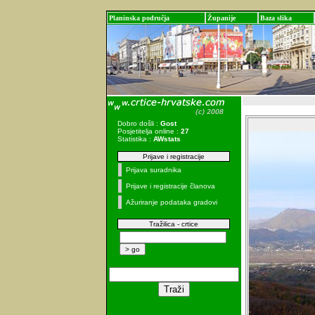
Planinska područja
Županije
Baza slika
Dobro došli :
Gost
Posjetitelja online :
27
Statistika :
AWstats
Prijave i registracije
Prijava suradnika
Prijave i registracije članova
Ažuriranje podataka gradovi
Tražilica - crtice