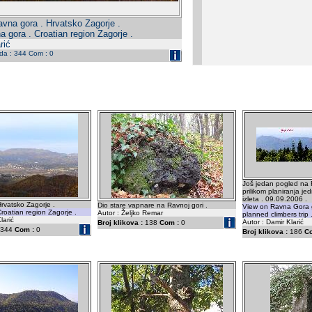
vna gora . Hrvatsko Zagorje .
 gora . Croatian region Zagorje .
rić
eda : 344 Com : 0
Još jedan pogled na
prilikom planiranja j
izleta . 09.09.2006 .
rvatsko Zagorje .
Dio stare vapnare na Ravnoj gori .
View on Ravna Gora 
roatian region Zagorje .
Autor : Željko Remar
planned climbers trip 
larić
Autor : Damir Klarić
Broj klikova :
138
Com :
0
344
Com :
0
Broj klikova :
186
C