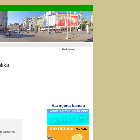
Reklame
lika
Razmjena banera
iki Goranec
ri