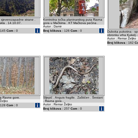
 sjeverozapadne strane .
Kontrolna točka planinarskog puta Ravna
kla . 14.10.07.
gora u Mačkima . KT Mačkova pećina .
Autor : Damir
145
Com :
0
Broj klikova :
126
Com :
0
Duboka pukotina - spi
obronku vrha Kukelj -
Autor : Remar Željko
Broj klikova :
162
C
ha Ravne gore.
Sljepić . Anguis fragilis . Zaštićen . Šestani
Željko
. Ravna gora .
Autor : Remar Željko
128
Com :
0
Broj klikova :
257
Com :
0