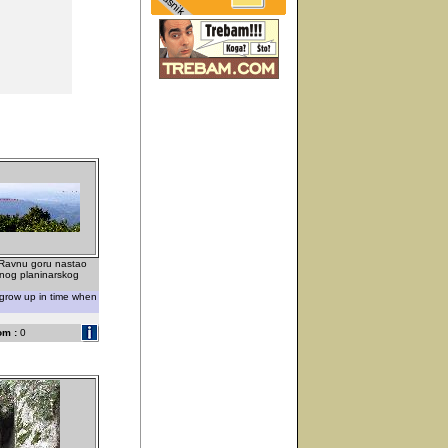
 Ravnu goru nastao
ednog planinarskog
grow up in time when
.
om :
0