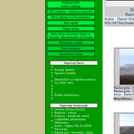
FORUM OFF
Grad Ludbreg
Ra
PD Ludbreg - službene stranice
Ravna
PD Ludbreg- na Facebook-u
Autor : Damir Kla
Eko vijesti
Sl.br: 697 Broj pregl
Mapa weba
Web shop mountain maps of
Croatia, Wanderkarte of Croatia
Restorani i hoteli
Auto kampovi
Apartmani i sobe
Najnoviji članci
Srednji Velebit
Sjeverni Velebit
Dramatično u snježnoj mećavi
na 2500 ndm
Ravna gora . H
Ravna gora . C
Autor : Damir K
Češka smrčkovica
Broj klikova :
Najnovije destinacije
Omiska Dinara Kruzno
Biokovo - vrhovi
Križevci - Kalnik (pl. dom)
Ludbreška planinarska
obilaznica
Krma - Triglav 4/5.10.2008
Slovenija
Egeria put - Hrvatska - Iovia