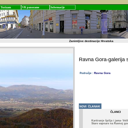
Turizam
VR panorame
Informacije
Zanimljive destinacije Hrvatska
Ravna Gora-galerija s
Ravna Gora
Područje :
ČLANCI
Kartiranje špilja i jama- Vel
Stare vapnare na Ravnoj go