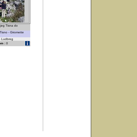
jeg Tisna do
Tisno - Giromette
 - Ludbreg
om :
0