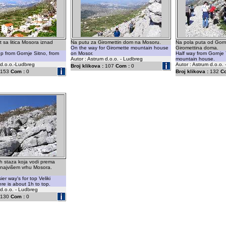
t sa litica Mosora iznad
Na putu za Giromettin dom na Mosoru.
Na pola puta od Gorn
On the way for Giromette mountain house
Giromettina doma.
up from Gornje Sitno, from
on Mosor.
Half way from Gornje 
Autor : Astrum d.o.o. - Ludbreg
mountain house.
 d.o.o.-Ludbreg
Autor : Astrum d.o.o.
Broj klikova :
107
Com :
0
153
Com :
0
Broj klikova :
132
C
h staza koja vodi prema
 najvišem vrhu Mosora.
er way's for top Veliki
re is about 1h to top.
 d.o.o. - Ludbreg
130
Com :
0