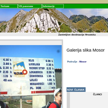
Turizam
VR panorame
Informacije
Zanimljive destinacije Hrvatska
Galerija slika Mosor
Mosor
Područje :
ČLANCI