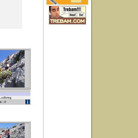
-Ludbreg
 :
0