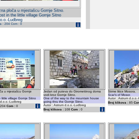
na ploča u mjestašcu Gornje Sitno.
st in the little village Gornje Sitno
.o.o.-Ludbreg
da : 204 Com : 0
ča u mjestašcu Gornje
Jedan od puteva do Giromettinog doma
Strme litice Mosora.
vodi kroz Gornje Sitno.
Scar's of Mosor.
 little village Gornje Sitno
One of the way to the mountain house
Autor : Astrum d.o.o.
 d.o.o.-Ludbreg
going thru the Gornje Sitno.
Broj klikova :
85
Com
Autor : Astrum d.o.o.-Ludbreg
204
Com :
0
Broj klikova :
108
Com :
0