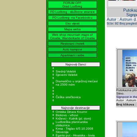
FORUM OFF
Grad Ludbreg
Putokaz
PD Ludbreg - službene stranice
Signpo
PD Ludbreg- na Facebook-u
Autor : Astrum d
Eko vijesti
Sl.br: 92 Broj pregle
Mapa weba
Web shop mountain maps of
Croatia, Wanderkarte of Croatia
Restorani i hoteli
Auto kampovi
Apartmani i sobe
Najnoviji članci
Srednji Velebit
Sjeverni Velebit
Dramatično u snježnoj mećavi
na 2500 ndm
Putokazna plo
Sitno.
Signpost in the
Češka smrčkovica
Autor : Astrum
Broj klikova :
Najnovije destinacije
Omiska Dinara Kruzno
Biokovo - vrhovi
Križevci - Kalnik (pl. dom)
Ludbreška planinarska
obilaznica
Krma - Triglav 4/5.10.2008
Slovenija
Egeria put - Hrvatska - Iovia