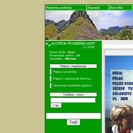
Planinska područja
Županije
Baza slika
Dobro došli :
Gost
Posjetitelja online :
14
Statistika :
AWstats
Prijave i registracije
Prijava suradnika
Prijave i registracije članova
Ažuriranje podataka gradovi
Tražilica - crtice