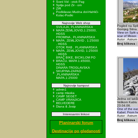
Sveti Vid - otok Pag
Spilja pod Zir - om
ZIR
Podkilavac-Mudna dol-Hahlići-
Kolac-Podki
Najnovije Web shop
Pogled na Spli
SVILAJA, PLANINARSKA
Gornjeg Sitna.
MAPA ZEMLJOVID,1:25000,
View on Split 
HGSS
scar of Mosor.
PROMINA , PLANINARSKA
Autor : Astrum
MAPA, ZEMLJOVID , 1:25000
Broj klikova :
, HGSS
OTOK RAB , PLANINARSKA
MAPA, ZEMLJOVID, 1:25000
, HGSS
BRAČ BIKE, BICIKLOM PO
BRAČU, MAPA 1:45000,
HGSS
DINARA-TROGLAVSKA
SKUPINA-ZAPAD
,PLANINARSKA
MAPA,1:25000
Najnovije kampovi
admin1
camp mlaska
CAMP SEGET
Jedna od lakši
CAMP VRANJICA
Velikom Kablu
BELVEDERE
23.04.06.
Diana & Josip
One of the easi
Kabel. From he
Interesantni linkovi
Autor : Astrum
Broj klikova :
Planinarski forum
Destinacije po gledanosti