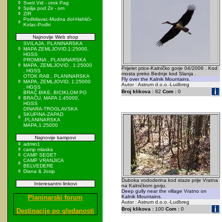
Sveti Vid - otok Pag
Spilja pod Zir - om
ZIR
Podkilavac-Mudna dol-Hahlići-
Kolac-Podki
Najnovije Web shop
SVILAJA, PLANINARSKA
MAPA ZEMLJOVID,1:25000,
HGSS
PROMINA , PLANINARSKA
MAPA, ZEMLJOVID , 1:25000
Prijelet ptice-Kalničko gorje 04/2006 . Kod
, HGSS
mosta preko Bednje kod Slanja .
OTOK RAB , PLANINARSKA
Fly over the Kalnik Mountains.
MAPA, ZEMLJOVID, 1:25000
Autor : Astrum d.o.o.-Ludbreg
, HGSS
Broj klikova :
82
Com :
0
BRAČ BIKE, BICIKLOM PO
BRAČU, MAPA 1:45000,
HGSS
DINARA-TROGLAVSKA
SKUPINA-ZAPAD
,PLANINARSKA
MAPA,1:25000
Najnovije kampovi
admin1
camp mlaska
CAMP SEGET
CAMP VRANJICA
BELVEDERE
Diana & Josip
Duboka vododerina kod staze prije Vratna
Interesantni linkovi
na Kalnićkom gorju.
Deep gully near the village Vratno on
Planinarski forum
Kalnik Mountains.
Autor : Astrum d.o.o.-Ludbreg
Broj klikova :
100
Com :
0
Destinacije po gledanosti