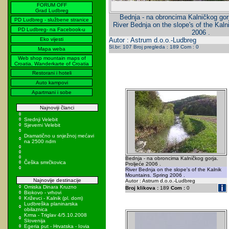
FORUM OFF
Grad Ludbreg
Bednja - na obroncima Kalničkog gorj
PD Ludbreg - službene stranice
River Bednja on the slope's of the Kal
PD Ludbreg- na Facebook-u
2006 .
Eko vijesti
Autor : Astrum d.o.o.-Ludbreg
Sl.br: 107 Broj pregleda : 189 Com : 0
Mapa weba
Web shop mountain maps of
Croatia, Wanderkarte of Croatia
Restorani i hoteli
Auto kampovi
Apartmani i sobe
Najnoviji članci
Srednji Velebit
Sjeverni Velebit
Dramatično u snježnoj mećavi
na 2500 ndm
Bednja - na obroncima Kalničkog gorja.
Češka smrčkovica
Proljeće 2006 .
River Bednja on the slope's of the Kalnik
Mountains. Spring 2006 .
Najnovije destinacije
Autor : Astrum d.o.o.-Ludbreg
Omiska Dinara Kruzno
Broj klikova :
189
Com :
0
Biokovo - vrhovi
Križevci - Kalnik (pl. dom)
Ludbreška planinarska
obilaznica
Krma - Triglav 4/5.10.2008
Slovenija
Egeria put - Hrvatska - Iovia