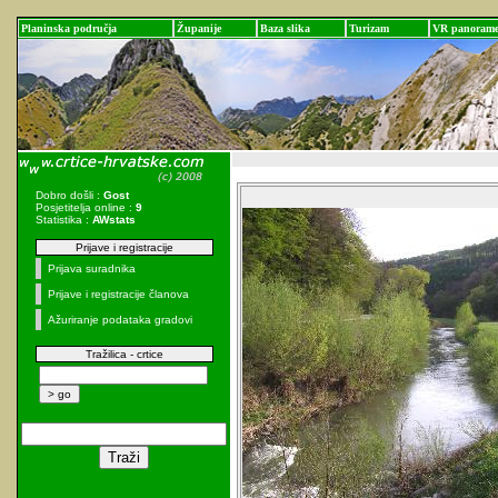
Planinska područja
Županije
Baza slika
Turizam
VR panoram
Dobro došli :
Gost
Posjetitelja online :
9
Statistika :
AWstats
Prijave i registracije
Prijava suradnika
Prijave i registracije članova
Ažuriranje podataka gradovi
Tražilica - crtice