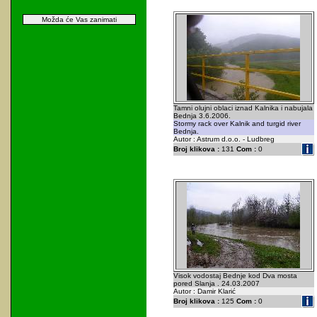
Možda će Vas zanimati
Tamni olujni oblaci iznad Kalnika i nabujala
Bednja 3.6.2006.
Stormy rack over Kalnik and turgid river
Bednja.
Autor : Astrum d.o.o. - Ludbreg
Broj klikova :
131
Com :
0
Visok vodostaj Bednje kod Dva mosta
pored Slanja . 24.03.2007
Autor : Damir Klarić
Broj klikova :
125
Com :
0