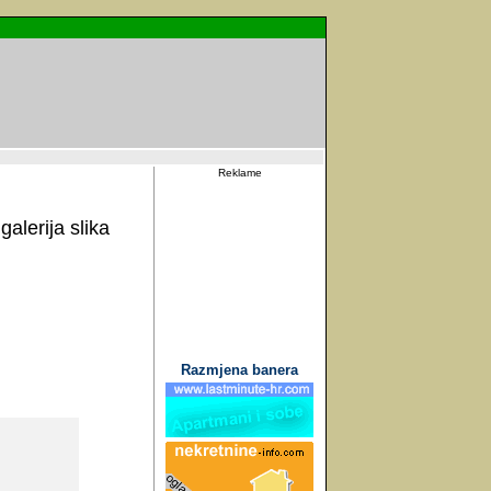
Reklame
alerija slika
Razmjena banera