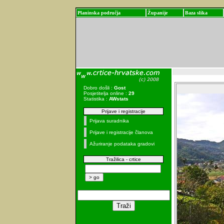
Planinska područja
Županije
Baza slika
Dobro došli :
Gost
Posjetitelja online :
29
Statistika :
AWstats
Prijave i registracije
Prijava suradnika
Prijave i registracije članova
Ažuriranje podataka gradovi
Tražilica - crtice