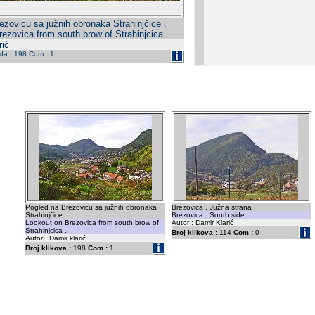
ezovicu sa južnih obronaka Strahinjčice .
ezovica from south brow of Strahinjcica .
rić
eda : 198 Com : 1
Pogled na Brezovicu sa južnih obronaka
Brezovica . Južna strana .
Strahinjčice .
Brezovica . South side .
Lookout on Brezovica from south brow of
Autor : Damir Klarić
Strahinjcica .
Broj klikova :
114
Com :
0
Autor : Damir klarić
Broj klikova :
198
Com :
1