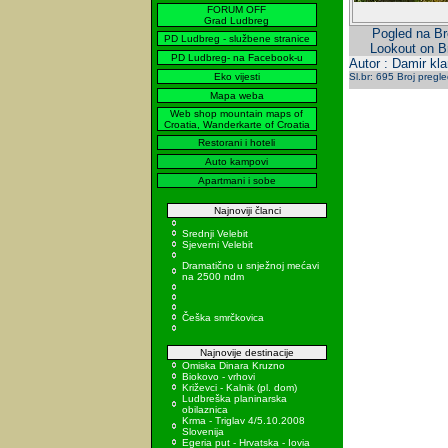
FORUM OFF
Grad Ludbreg
Pogled na Br
PD Ludbreg - službene stranice
Lookout on Br
PD Ludbreg- na Facebook-u
Autor : Damir kla
Eko vijesti
Sl.br: 695 Broj pregl
Mapa weba
Web shop mountain maps of
Croatia, Wanderkarte of Croatia
Restorani i hoteli
Auto kampovi
Apartmani i sobe
Najnoviji članci
Srednji Velebit
Sjeverni Velebit
Dramatično u snježnoj mećavi
na 2500 ndm
Češka smrčkovica
Najnovije destinacije
Omiska Dinara Kruzno
Biokovo - vrhovi
Križevci - Kalnik (pl. dom)
Ludbreška planinarska
obilaznica
Krma - Triglav 4/5.10.2008
Slovenija
Egeria put - Hrvatska - Iovia