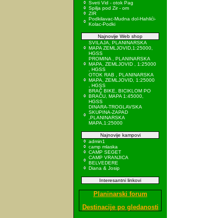
Sveti Vid - otok Pag
Spilja pod Zir - om
ZIR
Podkilavac-Mudna dol-Hahlići-
Kolac-Podki
Najnovije Web shop
SVILAJA, PLANINARSKA
MAPA ZEMLJOVID,1:25000,
HGSS
PROMINA , PLANINARSKA
MAPA, ZEMLJOVID , 1:25000
, HGSS
OTOK RAB , PLANINARSKA
MAPA, ZEMLJOVID, 1:25000
, HGSS
BRAČ BIKE, BICIKLOM PO
BRAČU, MAPA 1:45000,
HGSS
DINARA-TROGLAVSKA
SKUPINA-ZAPAD
,PLANINARSKA
MAPA,1:25000
Najnovije kampovi
admin1
camp mlaska
CAMP SEGET
CAMP VRANJICA
BELVEDERE
Diana & Josip
Interesantni linkovi
Planinarski forum
Destinacije po gledanosti