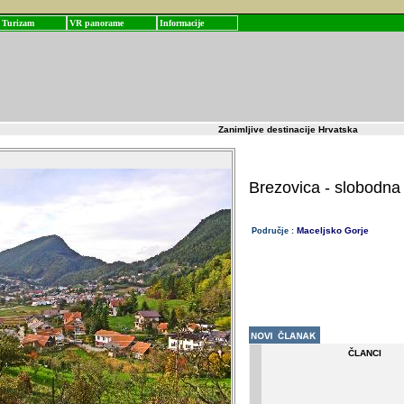
Turizam
VR panorame
Informacije
Zanimljive destinacije Hrvatska
Brezovica - slobodna g
Maceljsko Gorje
Područje :
ČLANCI