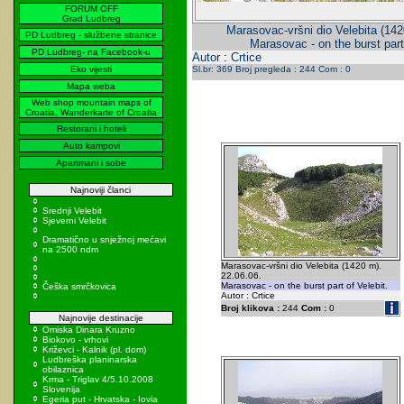
FORUM OFF
Grad Ludbreg
Marasovac-vršni dio Velebita (142
PD Ludbreg - službene stranice
Marasovac - on the burst part 
PD Ludbreg- na Facebook-u
Autor : Crtice
Eko vijesti
Sl.br: 369 Broj pregleda : 244 Com : 0
Mapa weba
Web shop mountain maps of
Croatia, Wanderkarte of Croatia
Restorani i hoteli
Auto kampovi
Apartmani i sobe
Najnoviji članci
Srednji Velebit
Sjeverni Velebit
Dramatično u snježnoj mećavi
na 2500 ndm
Marasovac-vršni dio Velebita (1420 m).
22.06.06.
Marasovac - on the burst part of Velebit.
Češka smrčkovica
Autor : Crtice
Broj klikova :
244
Com :
0
Najnovije destinacije
Omiska Dinara Kruzno
Biokovo - vrhovi
Križevci - Kalnik (pl. dom)
Ludbreška planinarska
obilaznica
Krma - Triglav 4/5.10.2008
Slovenija
Egeria put - Hrvatska - Iovia