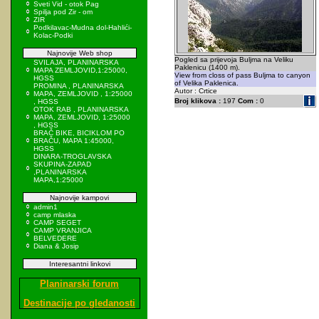
Sveti Vid - otok Pag
Spilja pod Zir - om
ZIR
Podkilavac-Mudna dol-Hahlići-
Kolac-Podki
Najnovije Web shop
Pogled sa prijevoja Buljma na Veliku
SVILAJA, PLANINARSKA
Paklenicu (1400 m).
MAPA ZEMLJOVID,1:25000,
View from closs of pass Buljma to canyon
HGSS
of Velika Paklenica.
PROMINA , PLANINARSKA
Autor : Crtice
MAPA, ZEMLJOVID , 1:25000
Broj klikova :
197
Com :
0
, HGSS
OTOK RAB , PLANINARSKA
MAPA, ZEMLJOVID, 1:25000
, HGSS
BRAČ BIKE, BICIKLOM PO
BRAČU, MAPA 1:45000,
HGSS
DINARA-TROGLAVSKA
SKUPINA-ZAPAD
,PLANINARSKA
MAPA,1:25000
Najnovije kampovi
admin1
camp mlaska
CAMP SEGET
CAMP VRANJICA
BELVEDERE
Diana & Josip
Interesantni linkovi
Planinarski forum
Destinacije po gledanosti