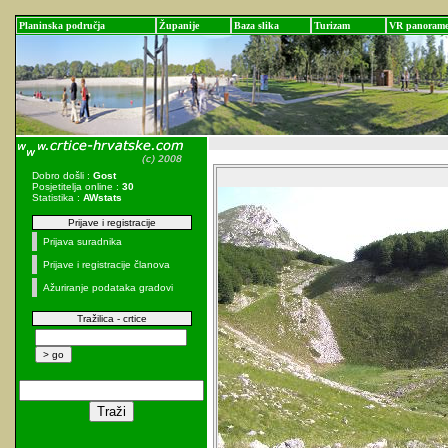
Planinska područja
Županije
Baza slika
Turizam
VR panoram
Dobro došli :
Gost
Posjetitelja online :
30
Statistika :
AWstats
Prijave i registracije
Prijava suradnika
Prijave i registracije članova
Ažuriranje podataka gradovi
Tražilica - crtice