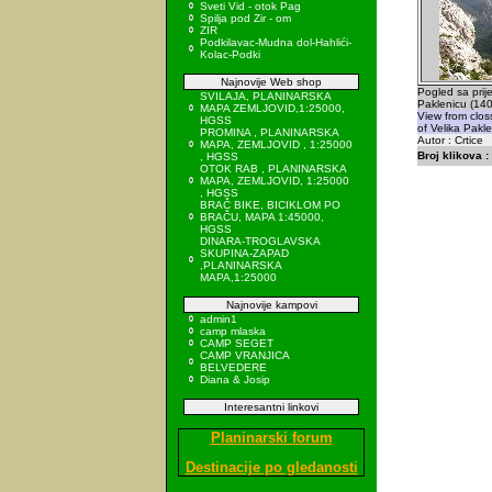
Sveti Vid - otok Pag
Spilja pod Zir - om
ZIR
Podkilavac-Mudna dol-Hahlići-
Kolac-Podki
Najnovije Web shop
Pogled sa prij
SVILAJA, PLANINARSKA
Paklenicu (140
MAPA ZEMLJOVID,1:25000,
View from clos
HGSS
of Velika Pakle
PROMINA , PLANINARSKA
Autor : Crtice
MAPA, ZEMLJOVID , 1:25000
Broj klikova :
, HGSS
OTOK RAB , PLANINARSKA
MAPA, ZEMLJOVID, 1:25000
, HGSS
BRAČ BIKE, BICIKLOM PO
BRAČU, MAPA 1:45000,
HGSS
DINARA-TROGLAVSKA
SKUPINA-ZAPAD
,PLANINARSKA
MAPA,1:25000
Najnovije kampovi
admin1
camp mlaska
CAMP SEGET
CAMP VRANJICA
BELVEDERE
Diana & Josip
Interesantni linkovi
Planinarski forum
Destinacije po gledanosti