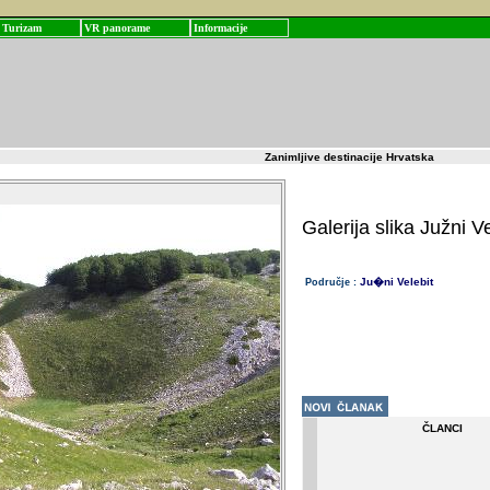
Turizam
VR panorame
Informacije
Zanimljive destinacije Hrvatska
Galerija slika Južni Ve
Ju�ni Velebit
Područje :
ČLANCI