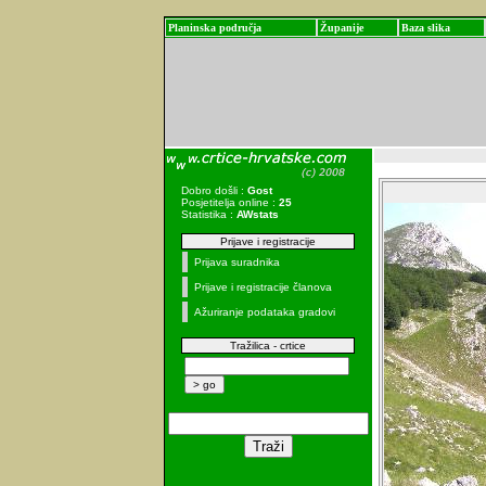
Planinska područja
Županije
Baza slika
Dobro došli :
Gost
Posjetitelja online :
25
Statistika :
AWstats
Prijave i registracije
Prijava suradnika
Prijave i registracije članova
Ažuriranje podataka gradovi
Tražilica - crtice