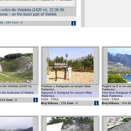
vršni dio Velebita (1420 m). 22.06.06.
vac - on the burst part of Velebit.
eda : 244 Com : 0
i dio Velebita (1420 m).
Putokaz u Starigradu za kanjon Male
Pogled sa 0 m na ula
Paklenice.
Paklenice.
the burst part of Velebit.
Signpost in Starigrad for canyon Mala
View from Starigrad f
Paklenica.
Mala Paklenica.
Autor : Crtice.
Autor : Crtice
244
Com :
0
Broj klikova :
159
Com :
0
Broj klikova :
204
C