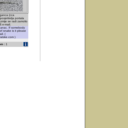
aganca (cca
osjetitelja portala
 zmije se radi zamolio
š e-mail.
ganac. If somebody
of snake is it please
il. (
vatske.com )
om :
1