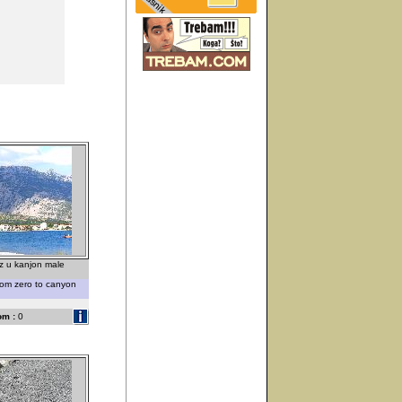
z u kanjon male
rom zero to canyon
om :
0