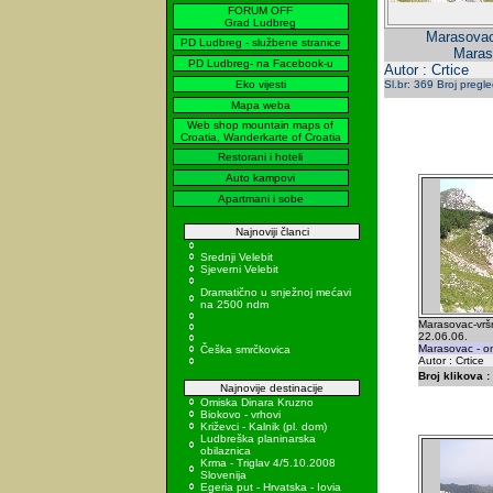
FORUM OFF
Grad Ludbreg
Marasovac-
PD Ludbreg - službene stranice
Maraso
PD Ludbreg- na Facebook-u
Autor : Crtice
Eko vijesti
Sl.br: 369 Broj pregl
Mapa weba
Web shop mountain maps of
Croatia, Wanderkarte of Croatia
Restorani i hoteli
Auto kampovi
Apartmani i sobe
Najnoviji članci
Srednji Velebit
Sjeverni Velebit
Dramatično u snježnoj mećavi
na 2500 ndm
Marasovac-vršn
22.06.06.
Marasovac - on 
Češka smrčkovica
Autor : Crtice
Broj klikova :
Najnovije destinacije
Omiska Dinara Kruzno
Biokovo - vrhovi
Križevci - Kalnik (pl. dom)
Ludbreška planinarska
obilaznica
Krma - Triglav 4/5.10.2008
Slovenija
Egeria put - Hrvatska - Iovia