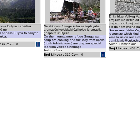
Zmija blizu Velikog V
1m).Ukoliko netko od p
prepozna o kojoj vrsti
evoja Buljma na Veliku
Na skloništu Struge kuha se topla juha i
bih da nam javi na na
0 m).
aromatični velebitski čaj kojeg je spravila
Snake near Veliki Va
s of pass Buljma to canyon
gospođa iz Rijeke.
recognize which kind 
nica.
On the mountaineer refuge Struga warm
write to us on our e-ma
soup are cooking and the lady from Rijeka
damir.klaric@crtice.hr
(north Adriatic town) are prepare special
Autor : Damir Klaric
197
Com :
0
tea from Velebit's herbage
Broj klikova :
458
C
Autor : Crtice
Broj klikova :
312
Com :
0