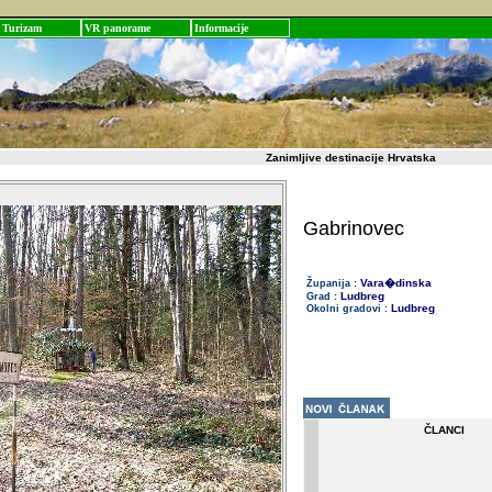
Turizam
VR panorame
Informacije
Zanimljive destinacije Hrvatska
Gabrinovec
Vara�dinska
Županija :
Ludbreg
Grad :
Ludbreg
Okolni gradovi :
ČLANCI