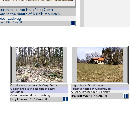
rinovec u srcu Kalničkog Gorja
ec in the hearth of Kalnik Mountain.
.o.o.-Ludbreg
eda : 134 Com : 0
Gabrinovec u srcu Kalničkog Gorja
Lugarnica u Gabrinovcu.
Gabrinovec in the hearth of Kalnik
Forester house in Gabrinovec.
Mountain.
Autor : Astrum d.o.o.-Ludbreg
Autor : Astrum d.o.o.-Ludbreg
Broj klikova :
116
Com :
0
Broj klikova :
134
Com :
0