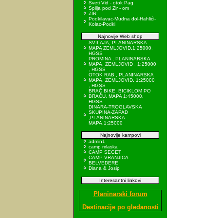
Sveti Vid - otok Pag
Spilja pod Zir - om
ZIR
Podkilavac-Mudna dol-Hahlići-
Kolac-Podki
Najnovije Web shop
SVILAJA, PLANINARSKA
MAPA ZEMLJOVID,1:25000,
HGSS
PROMINA , PLANINARSKA
MAPA, ZEMLJOVID , 1:25000
, HGSS
OTOK RAB , PLANINARSKA
MAPA, ZEMLJOVID, 1:25000
, HGSS
BRAČ BIKE, BICIKLOM PO
BRAČU, MAPA 1:45000,
HGSS
DINARA-TROGLAVSKA
SKUPINA-ZAPAD
,PLANINARSKA
MAPA,1:25000
Najnovije kampovi
admin1
camp mlaska
CAMP SEGET
CAMP VRANJICA
BELVEDERE
Diana & Josip
Interesantni linkovi
Planinarski forum
Destinacije po gledanosti