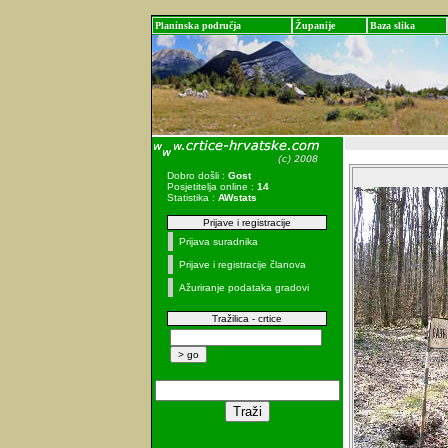
Planinska područja
Županije
Baza slika
Dobro došli :
Gost
Posjetitelja online :
14
Statistika :
AWstats
Prijave i registracije
Prijava suradnika
Prijave i registracije članova
Ažuriranje podataka gradovi
Tražilica - crtice