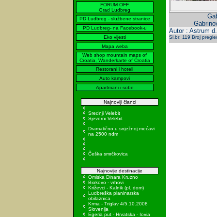
FORUM OFF
Grad Ludbreg
Gab
PD Ludbreg - službene stranice
Gabrinov
PD Ludbreg- na Facebook-u
Autor : Astrum d
Eko vijesti
Sl.br: 119 Broj pregl
Mapa weba
Web shop mountain maps of
Croatia, Wanderkarte of Croatia
Restorani i hoteli
Auto kampovi
Apartmani i sobe
Najnoviji članci
Srednji Velebit
Sjeverni Velebit
Dramatično u snježnoj mećavi
na 2500 ndm
Češka smrčkovica
Najnovije destinacije
Omiska Dinara Kruzno
Biokovo - vrhovi
Križevci - Kalnik (pl. dom)
Ludbreška planinarska
obilaznica
Krma - Triglav 4/5.10.2008
Slovenija
Egeria put - Hrvatska - Iovia